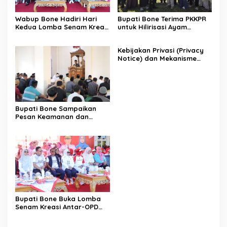
Wabup Bone Hadiri Hari
Bupati Bone Terima PKKPR
Kedua Lomba Senam Kreasi
untuk Hilirisasi Ayam
Antar OPD
Terintegrasi
Kebijakan Privasi (Privacy
Notice) dan Mekanisme
Pemenuhan Hak Subjek
Data pada Portal Bone
Satu Data
Bupati Bone Sampaikan
Pesan Keamanan dan
Antisipasi El Nino di Bengo
Bupati Bone Buka Lomba
Senam Kreasi Antar-OPD
Meriahkan HUT ke-81 RI