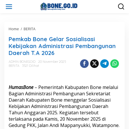
L
e
w
a
t
i
Home
/
BERITA
P
k
e
Pemkab Bone Gelar Sosialisasi
e
m
k
k
Kebijakan Administrasi Pembangunan
o
a
Daerah T.A 2026
n
b
t
B
ADMIN BONEGOID
20 November 2025
e
o
BERITA
3521 Dilihat
n
n
e
G
e
HumasBone
– Pemerintah Kabupaten Bone melalui
l
Bagian Administrasi Pembangunan Sekretariat
a
Daerah Kabupaten Bone menggelar Sosialisasi
r
Kebijakan Administrasi Pembangunan Daerah
S
o
Tahun Anggaran 2025. Kegiatan tersebut
s
terlaksana pada Kamis, 20 November 2025 di
i
Gedung PKK, Jalan Andi Mappanyukki, Watampone.
a