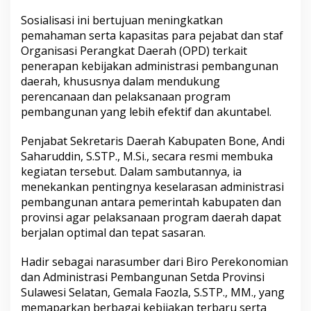
l
Sosialisasi ini bertujuan meningkatkan
i
s
pemahaman serta kapasitas para pejabat dan staf
a
Organisasi Perangkat Daerah (OPD) terkait
s
penerapan kebijakan administrasi pembangunan
i
daerah, khususnya dalam mendukung
K
perencanaan dan pelaksanaan program
e
b
pembangunan yang lebih efektif dan akuntabel.
i
j
Penjabat Sekretaris Daerah Kabupaten Bone, Andi
a
Saharuddin, S.STP., M.Si., secara resmi membuka
k
kegiatan tersebut. Dalam sambutannya, ia
a
n
menekankan pentingnya keselarasan administrasi
A
pembangunan antara pemerintah kabupaten dan
d
provinsi agar pelaksanaan program daerah dapat
m
berjalan optimal dan tepat sasaran.
i
n
i
Hadir sebagai narasumber dari Biro Perekonomian
s
dan Administrasi Pembangunan Setda Provinsi
t
Sulawesi Selatan, Gemala Faozla, S.STP., MM., yang
r
memaparkan berbagai kebijakan terbaru serta
a