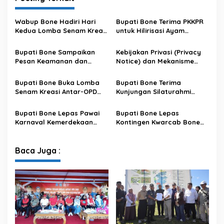
Wabup Bone Hadiri Hari
Bupati Bone Terima PKKPR
Kedua Lomba Senam Kreasi
untuk Hilirisasi Ayam
Antar OPD
Terintegrasi
Bupati Bone Sampaikan
Kebijakan Privasi (Privacy
Pesan Keamanan dan
Notice) dan Mekanisme
Antisipasi El Nino di Bengo
Pemenuhan Hak Subjek
Data pada Portal Bone
Bupati Bone Buka Lomba
Bupati Bone Terima
Satu Data
Senam Kreasi Antar-OPD
Kunjungan Silaturahmi
Meriahkan HUT ke-81 RI
Dandodiklatpur Rindam
XIV/Hasanuddin
Bupati Bone Lepas Pawai
Bupati Bone Lepas
Karnaval Kemerdekaan
Kontingen Kwarcab Bone
PAUD se-Kabupaten Bone
Menuju Jambore Nasional
Sambut HUT ke-81 RI
XII Tahun 2026
Baca Juga :