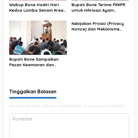
Wabup Bone Hadiri Hari
Bupati Bone Terima PKKPR
Kedua Lomba Senam Kreasi
untuk Hilirisasi Ayam
Antar OPD
Terintegrasi
Kebijakan Privasi (Privacy
Notice) dan Mekanisme
Pemenuhan Hak Subjek
Data pada Portal Bone
Satu Data
Bupati Bone Sampaikan
Pesan Keamanan dan
Antisipasi El Nino di Bengo
Tinggalkan Balasan
Alamat email Anda tidak akan dipublikasikan.
Ruas yang wajib ditandai
*