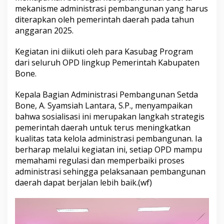
s
mekanisme administrasi pembangunan yang harus
i
diterapkan oleh pemerintah daerah pada tahun
P
anggaran 2025.
e
m
Kegiatan ini diikuti oleh para Kasubag Program
b
a
dari seluruh OPD lingkup Pemerintah Kabupaten
n
Bone.
g
u
Kepala Bagian Administrasi Pembangunan Setda
n
Bone, A. Syamsiah Lantara, S.P., menyampaikan
a
n
bahwa sosialisasi ini merupakan langkah strategis
D
pemerintah daerah untuk terus meningkatkan
a
kualitas tata kelola administrasi pembangunan. Ia
e
berharap melalui kegiatan ini, setiap OPD mampu
r
memahami regulasi dan memperbaiki proses
a
h
administrasi sehingga pelaksanaan pembangunan
T
daerah dapat berjalan lebih baik.(wf)
.
A
2
0
2