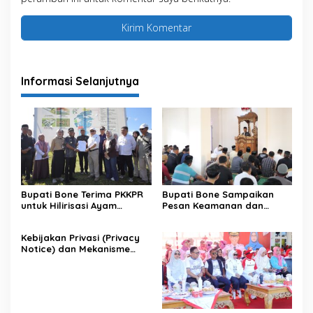
Informasi Selanjutnya
Bupati Bone Terima PKKPR
Bupati Bone Sampaikan
untuk Hilirisasi Ayam
Pesan Keamanan dan
Terintegrasi
Antisipasi El Nino di Bengo
Kebijakan Privasi (Privacy
Notice) dan Mekanisme
Pemenuhan Hak Subjek
Data pada Portal Bone
Satu Data