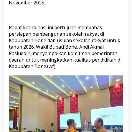
November 2025.
i
R
a
p
a
Rapat koordinasi ini bertujuan membahas
t
persiapan pembangunan sekolah rakyat di
K
Kabupaten Bone dan usulan sekolah rakyat untuk
o
o
tahun 2026. Wakil Bupati Bone, Andi Akmal
r
Pasluddin, menyampaikan komitmen pemerintah
d
daerah untuk meningkatkan kualitas pendidikan di
i
Kabupaten Bone.(wf)
n
a
s
i
P
e
r
s
i
a
p
a
n