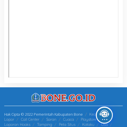
Hak Cipta © 2022 Pemerintah Kabupaten Bone
Kecamatan
Lapor
Call Center
Saran
Cuaca
Playstore
Laporan Hoaks
Tamping
Peta Situs
Kotaku
OSS