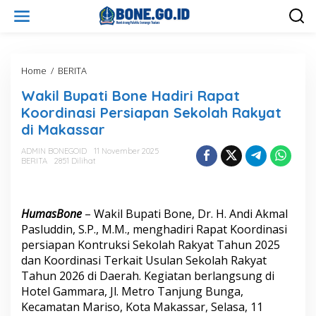
L
e
w
a
t
i
Home
/
BERITA
W
k
a
Wakil Bupati Bone Hadiri Rapat
e
k
k
i
Koordinasi Persiapan Sekolah Rakyat
o
l
di Makassar
n
B
t
u
ADMIN BONEGOID
11 November 2025
e
p
BERITA
2851 Dilihat
n
a
t
i
B
HumasBone
– Wakil Bupati Bone, Dr. H. Andi Akmal
o
Pasluddin, S.P., M.M., menghadiri Rapat Koordinasi
n
persiapan Kontruksi Sekolah Rakyat Tahun 2025
e
dan Koordinasi Terkait Usulan Sekolah Rakyat
H
a
Tahun 2026 di Daerah. Kegiatan berlangsung di
d
Hotel Gammara, Jl. Metro Tanjung Bunga,
i
Kecamatan Mariso, Kota Makassar, Selasa, 11
r