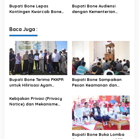
XIV/Hasanuddin
Sambut HUT ke-81 RI
Bupati Bone Lepas
Bupati Bone Audiensi
Kontingen Kwarcab Bone
dengan Kementerian
Menuju Jambore Nasional
Kehutanan Bahas
XII Tahun 2026
Penataan Kawasan Hutan
untuk Kepastian Hak Tanah
Baca Juga :
Masyarakat
Bupati Bone Terima PKKPR
Bupati Bone Sampaikan
untuk Hilirisasi Ayam
Pesan Keamanan dan
Terintegrasi
Antisipasi El Nino di Bengo
Kebijakan Privasi (Privacy
Notice) dan Mekanisme
Pemenuhan Hak Subjek
Data pada Portal Bone
Satu Data
Bupati Bone Buka Lomba