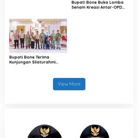
Bupati Bone Buka Lomba
Senam Kreasi Antar-OPD
Meriahkan HUT ke-81 RI
Bupati Bone Terima
Kunjungan Silaturahmi
Dandodiklatpur Rindam
XIV/Hasanuddin
View More