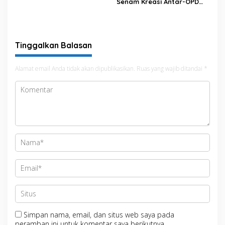
Senam Kreasi Antar-OPD
Meriahkan HUT ke-81 RI
Tinggalkan Balasan
Alamat email Anda tidak akan dipublikasikan.
Ruas yang wajib ditandai
*
Simpan nama, email, dan situs web saya pada
peramban ini untuk komentar saya berikutnya.