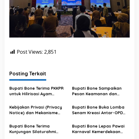
Post Views:
2,851
Posting Terkait
Bupati Bone Terima PKKPR
Bupati Bone Sampaikan
untuk Hilirisasi Ayam
Pesan Keamanan dan
Terintegrasi
Antisipasi El Nino di Bengo
Kebijakan Privasi (Privacy
Bupati Bone Buka Lomba
Notice) dan Mekanisme
Senam Kreasi Antar-OPD
Pemenuhan Hak Subjek
Meriahkan HUT ke-81 RI
Data pada Portal Bone
Bupati Bone Terima
Bupati Bone Lepas Pawai
Satu Data
Kunjungan Silaturahmi
Karnaval Kemerdekaan
Dandodiklatpur Rindam
PAUD se-Kabupaten Bone