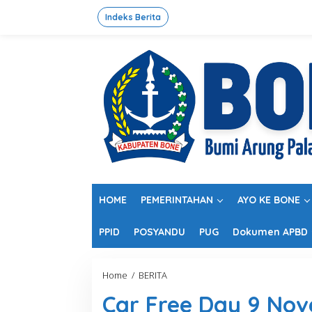
L
e
Indeks Berita
w
a
t
i
k
e
k
o
n
t
e
n
HOME
PEMERINTAHAN
AYO KE BONE
PPID
POSYANDU
PUG
Dokumen APBD
Home
/
BERITA
C
a
Car Free Day 9 No
r