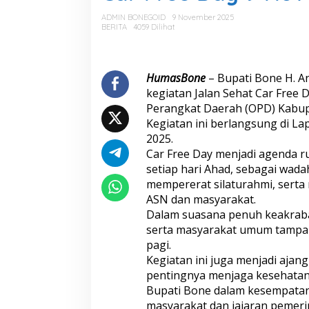
F
r
ADMIN BONEGOID
9 November 2025
e
BERITA
4059 Dilihat
e
D
a
y
HumasBone
– Bupati Bone H. An
9
kegiatan Jalan Sehat Car Free 
N
Perangkat Daerah (OPD) Kabu
o
Kegiatan ini berlangsung di 
v
2025.
e
m
Car Free Day menjadi agenda r
b
setiap hari Ahad, sebagai wad
e
mempererat silaturahmi, sert
r
ASN dan masyarakat.
2
0
Dalam suasana penuh keakraba
2
serta masyarakat umum tampak 
5
pagi.
Kegiatan ini juga menjadi aja
pentingnya menjaga kesehatan, 
Bupati Bone dalam kesempatan 
masyarakat dan jajaran pemeri