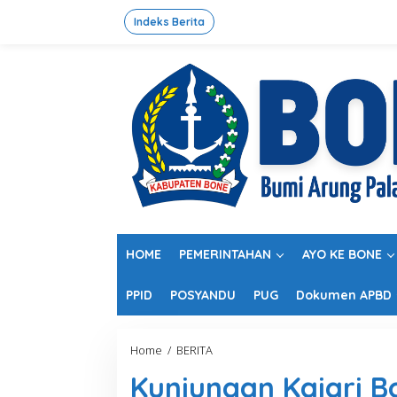
L
e
Indeks Berita
w
a
t
i
k
e
k
o
n
t
e
n
HOME
PEMERINTAHAN
AYO KE BONE
PPID
POSYANDU
PUG
Dokumen APBD
Home
/
BERITA
K
u
Kunjungan Kajari B
n