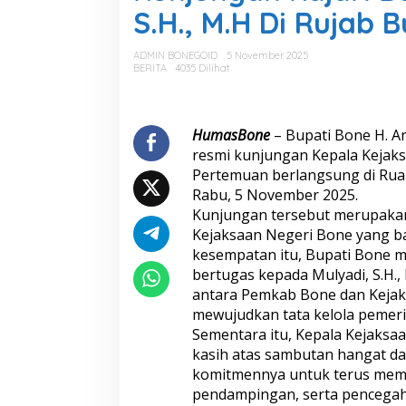
j
S.H., M.H Di Rujab 
u
n
g
ADMIN BONEGOID
5 November 2025
a
BERITA
4035 Dilihat
n
K
a
j
HumasBone
– Bupati Bone H. A
a
resmi kunjungan Kepala Kejaksa
r
Pertemuan berlangsung di Rua
i
Rabu, 5 November 2025.
B
Kunjungan tersebut merupakan 
o
n
Kejaksaan Negeri Bone yang b
e
kesempatan itu, Bupati Bone 
y
bertugas kepada Mulyadi, S.H., 
a
antara Pemkab Bone dan Kejaks
n
g
mewujudkan tata kelola pemeri
B
Sementara itu, Kepala Kejaks
a
kasih atas sambutan hangat d
r
komitmennya untuk terus mem
u
pendampingan, serta pencegaha
,