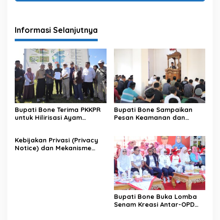
Informasi Selanjutnya
Bupati Bone Terima PKKPR
Bupati Bone Sampaikan
untuk Hilirisasi Ayam
Pesan Keamanan dan
Terintegrasi
Antisipasi El Nino di Bengo
Kebijakan Privasi (Privacy
Notice) dan Mekanisme
Pemenuhan Hak Subjek
Data pada Portal Bone
Satu Data
Bupati Bone Buka Lomba
Senam Kreasi Antar-OPD
Meriahkan HUT ke-81 RI