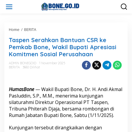
L
e
w
a
t
i
Home
/
BERITA
T
k
a
Taspen Serahkan Bantuan CSR ke
e
s
k
p
Pemkab Bone, Wakil Bupati Apresiasi
o
e
Komitmen Sosial Perusahaan
n
n
t
S
ADMIN BONEGOID
1 November 2025
e
e
BERITA
3660 Dilihat
n
r
a
h
k
HumasBone
— Wakil Bupati Bone, Dr. H. Andi Akmal
a
Pasluddin, S.P., M.M., menerima kunjungan
n
silaturahmi Direktur Operasional PT Taspen,
B
Tribuna Phiterah Djaja, bersama rombongan di
a
n
Rumah Jabatan Bupati Bone, Sabtu (1/11/2025).
t
u
Kunjungan tersebut dirangkaikan dengan
a