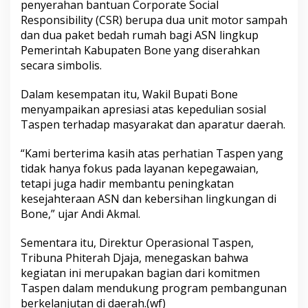
penyerahan bantuan Corporate Social
n
Responsibility (CSR) berupa dua unit motor sampah
C
S
dan dua paket bedah rumah bagi ASN lingkup
R
Pemerintah Kabupaten Bone yang diserahkan
k
secara simbolis.
e
P
Dalam kesempatan itu, Wakil Bupati Bone
e
m
menyampaikan apresiasi atas kepedulian sosial
k
Taspen terhadap masyarakat dan aparatur daerah.
a
b
“Kami berterima kasih atas perhatian Taspen yang
B
tidak hanya fokus pada layanan kepegawaian,
o
n
tetapi juga hadir membantu peningkatan
e
kesejahteraan ASN dan kebersihan lingkungan di
,
Bone,” ujar Andi Akmal.
W
a
Sementara itu, Direktur Operasional Taspen,
k
i
Tribuna Phiterah Djaja, menegaskan bahwa
l
kegiatan ini merupakan bagian dari komitmen
B
Taspen dalam mendukung program pembangunan
u
berkelanjutan di daerah.(wf)
p