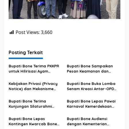
Post Views:
3,660
Posting Terkait
Bupati Bone Terima PKKPR
Bupati Bone Sampaikan
untuk Hilirisasi Ayam
Pesan Keamanan dan
Terintegrasi
Antisipasi El Nino di Bengo
Kebijakan Privasi (Privacy
Bupati Bone Buka Lomba
Notice) dan Mekanisme
Senam Kreasi Antar-OPD
Pemenuhan Hak Subjek
Meriahkan HUT ke-81 RI
Data pada Portal Bone
Bupati Bone Terima
Bupati Bone Lepas Pawai
Satu Data
Kunjungan Silaturahmi
Karnaval Kemerdekaan
Dandodiklatpur Rindam
PAUD se-Kabupaten Bone
XIV/Hasanuddin
Sambut HUT ke-81 RI
Bupati Bone Lepas
Bupati Bone Audiensi
Kontingen Kwarcab Bone
dengan Kementerian
Menuju Jambore Nasional
Kehutanan Bahas