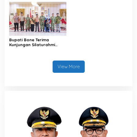
Bupati Bone Terima
Kunjungan Silaturahmi
Dandodiklatpur Rindam
XIV/Hasanuddin
View More