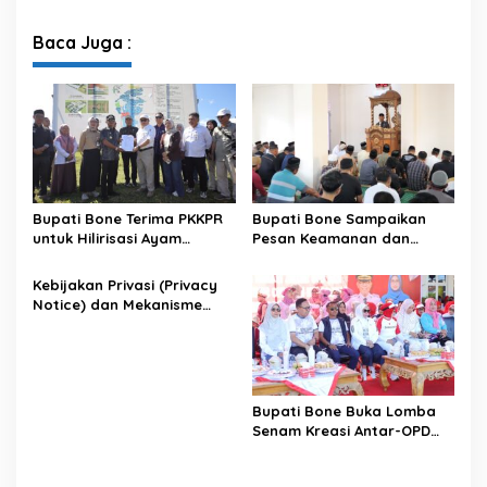
XII Tahun 2026
Penataan Kawasan Hutan
untuk Kepastian Hak Tanah
Baca Juga :
Masyarakat
Bupati Bone Terima PKKPR
Bupati Bone Sampaikan
untuk Hilirisasi Ayam
Pesan Keamanan dan
Terintegrasi
Antisipasi El Nino di Bengo
Kebijakan Privasi (Privacy
Notice) dan Mekanisme
Pemenuhan Hak Subjek
Data pada Portal Bone
Satu Data
Bupati Bone Buka Lomba
Senam Kreasi Antar-OPD
Meriahkan HUT ke-81 RI