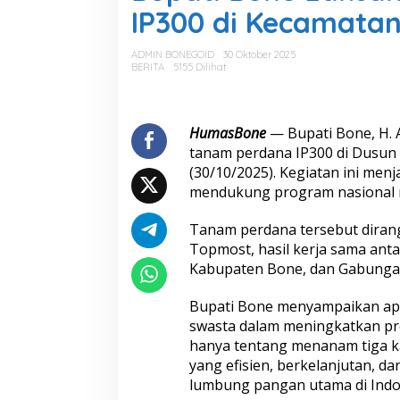
a
IP300 di Kecamata
t
i
B
ADMIN BONEGOID
30 Oktober 2025
o
BERITA
5155 Dilihat
n
e
L
a
HumasBone
— Bupati Bone, H. 
k
tanam perdana IP300 di Dusun
s
(30/10/2025). Kegiatan ini me
a
mendukung program nasional 
n
a
k
Tanam perdana tersebut dirang
a
Topmost, hasil kerja sama anta
n
Kabupaten Bone, dan Gabunga
T
a
Bupati Bone menyampaikan apre
n
a
swasta dalam meningkatkan pro
m
hanya tentang menanam tiga ka
P
yang efisien, berkelanjutan, da
e
lumbung pangan utama di Indon
r