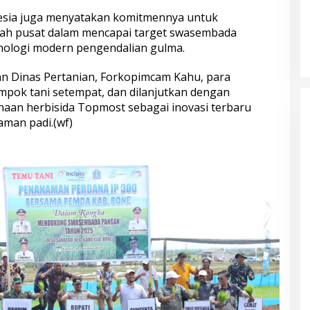
esia juga menyatakan komitmennya untuk
h pusat dalam mencapai target swasembada
nologi modern pengendalian gulma.
aran Dinas Pertanian, Forkopimcam Kahu, para
ompok tani setempat, dan dilanjutkan dengan
aan herbisida Topmost sebagai inovasi terbaru
man padi.(wf)