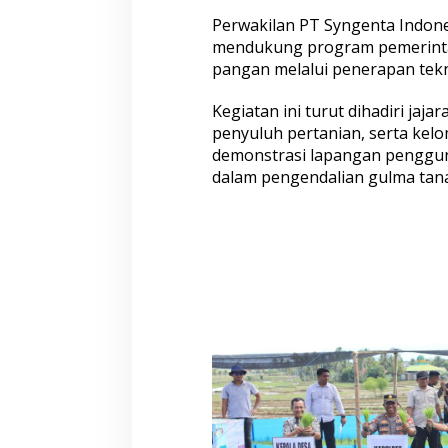
d
a
Perwakilan PT Syngenta Indon
n
mendukung program pemerinta
a
pangan melalui penerapan tek
I
P
Kegiatan ini turut dihadiri jaj
3
0
penyuluh pertanian, serta kel
0
demonstrasi lapangan penggun
d
dalam pengendalian gulma tana
i
K
e
c
a
m
a
t
a
n
K
a
h
u