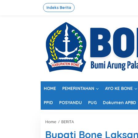
L
e
Indeks Berita
w
a
t
i
k
e
k
o
n
t
e
n
HOME
PEMERINTAHAN
AYO KE BONE
PPID
POSYANDU
PUG
Dokumen APBD
Home
/
BERITA
B
u
Bupati Bone Laksa
p