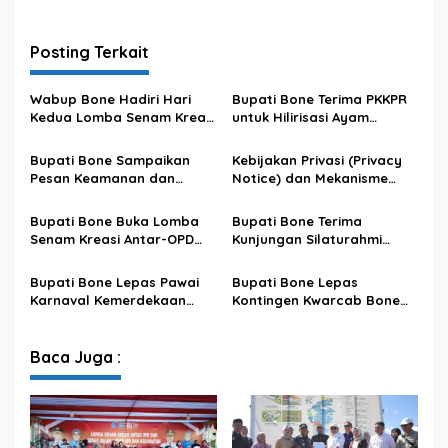
Posting Terkait
Wabup Bone Hadiri Hari
Bupati Bone Terima PKKPR
Kedua Lomba Senam Kreasi
untuk Hilirisasi Ayam
Antar OPD
Terintegrasi
Bupati Bone Sampaikan
Kebijakan Privasi (Privacy
Pesan Keamanan dan
Notice) dan Mekanisme
Antisipasi El Nino di Bengo
Pemenuhan Hak Subjek
Data pada Portal Bone
Bupati Bone Buka Lomba
Bupati Bone Terima
Satu Data
Senam Kreasi Antar-OPD
Kunjungan Silaturahmi
Meriahkan HUT ke-81 RI
Dandodiklatpur Rindam
XIV/Hasanuddin
Bupati Bone Lepas Pawai
Bupati Bone Lepas
Karnaval Kemerdekaan
Kontingen Kwarcab Bone
PAUD se-Kabupaten Bone
Menuju Jambore Nasional
Sambut HUT ke-81 RI
XII Tahun 2026
Baca Juga :