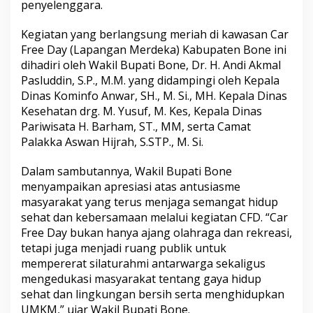
penyelenggara.
o
n
Kegiatan yang berlangsung meriah di kawasan Car
e
M
Free Day (Lapangan Merdeka) Kabupaten Bone ini
i
dihadiri oleh Wakil Bupati Bone, Dr. H. Andi Akmal
n
Pasluddin, S.P., M.M. yang didampingi oleh Kepala
g
Dinas Kominfo Anwar, SH., M. Si., MH. Kepala Dinas
g
u
Kesehatan drg. M. Yusuf, M. Kes, Kepala Dinas
2
Pariwisata H. Barham, ST., MM, serta Camat
6
Palakka Aswan Hijrah, S.STP., M. Si.
O
k
Dalam sambutannya, Wakil Bupati Bone
t
o
menyampaikan apresiasi atas antusiasme
b
masyarakat yang terus menjaga semangat hidup
e
sehat dan kebersamaan melalui kegiatan CFD. “Car
r
Free Day bukan hanya ajang olahraga dan rekreasi,
2
tetapi juga menjadi ruang publik untuk
0
2
mempererat silaturahmi antarwarga sekaligus
5
mengedukasi masyarakat tentang gaya hidup
sehat dan lingkungan bersih serta menghidupkan
UMKM,” ujar Wakil Bupati Bone.