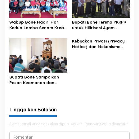
Wabup Bone Hadiri Hari
Bupati Bone Terima PKKPR
Kedua Lomba Senam Kreasi
untuk Hilirisasi Ayam
Antar OPD
Terintegrasi
Kebijakan Privasi (Privacy
Notice) dan Mekanisme
Pemenuhan Hak Subjek
Data pada Portal Bone
Satu Data
Bupati Bone Sampaikan
Pesan Keamanan dan
Antisipasi El Nino di Bengo
Tinggalkan Balasan
Alamat email Anda tidak akan dipublikasikan.
Ruas yang wajib ditandai
*