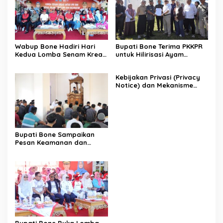
Wabup Bone Hadiri Hari
Bupati Bone Terima PKKPR
Kedua Lomba Senam Kreasi
untuk Hilirisasi Ayam
Antar OPD
Terintegrasi
Kebijakan Privasi (Privacy
Notice) dan Mekanisme
Pemenuhan Hak Subjek
Data pada Portal Bone
Satu Data
Bupati Bone Sampaikan
Pesan Keamanan dan
Antisipasi El Nino di Bengo
Bupati Bone Buka Lomba