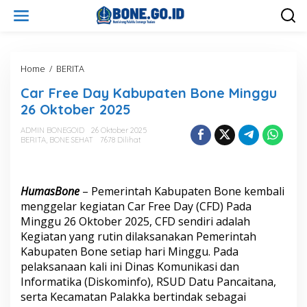
L
e
w
a
t
i
Home
/
BERITA
C
k
a
Car Free Day Kabupaten Bone Minggu
e
r
k
F
26 Oktober 2025
o
r
n
e
ADMIN BONEGOID
26 Oktober 2025
t
BERITA
,
BONE SEHAT
7678 Dilihat
e
e
D
n
a
y
HumasBone
– Pemerintah Kabupaten Bone kembali
K
a
menggelar kegiatan Car Free Day (CFD) Pada
b
Minggu 26 Oktober 2025, CFD sendiri adalah
u
Kegiatan yang rutin dilaksanakan Pemerintah
p
Kabupaten Bone setiap hari Minggu. Pada
a
pelaksanaan kali ini Dinas Komunikasi dan
t
e
Informatika (Diskominfo), RSUD Datu Pancaitana,
n
serta Kecamatan Palakka bertindak sebagai
B