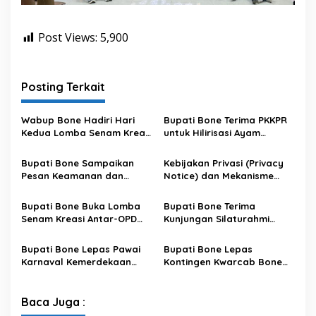
Post Views:
5,900
Posting Terkait
Wabup Bone Hadiri Hari
Bupati Bone Terima PKKPR
Kedua Lomba Senam Kreasi
untuk Hilirisasi Ayam
Antar OPD
Terintegrasi
Bupati Bone Sampaikan
Kebijakan Privasi (Privacy
Pesan Keamanan dan
Notice) dan Mekanisme
Antisipasi El Nino di Bengo
Pemenuhan Hak Subjek
Data pada Portal Bone
Bupati Bone Buka Lomba
Bupati Bone Terima
Satu Data
Senam Kreasi Antar-OPD
Kunjungan Silaturahmi
Meriahkan HUT ke-81 RI
Dandodiklatpur Rindam
XIV/Hasanuddin
Bupati Bone Lepas Pawai
Bupati Bone Lepas
Karnaval Kemerdekaan
Kontingen Kwarcab Bone
PAUD se-Kabupaten Bone
Menuju Jambore Nasional
Sambut HUT ke-81 RI
XII Tahun 2026
Baca Juga :