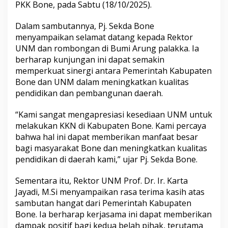
PKK Bone, pada Sabtu (18/10/2025).
i
t
a
Dalam sambutannya, Pj. Sekda Bone
s
menyampaikan selamat datang kepada Rektor
A
UNM dan rombongan di Bumi Arung palakka. Ia
k
berharap kunjungan ini dapat semakin
a
memperkuat sinergi antara Pemerintah Kabupaten
d
e
Bone dan UNM dalam meningkatkan kualitas
m
pendidikan dan pembangunan daerah.
i
k
“Kami sangat mengapresiasi kesediaan UNM untuk
a
melakukan KKN di Kabupaten Bone. Kami percaya
U
N
bahwa hal ini dapat memberikan manfaat besar
M
bagi masyarakat Bone dan meningkatkan kualitas
U
pendidikan di daerah kami,” ujar Pj. Sekda Bone.
n
t
Sementara itu, Rektor UNM Prof. Dr. Ir. Karta
u
k
Jayadi, M.Si menyampaikan rasa terima kasih atas
K
sambutan hangat dari Pemerintah Kabupaten
K
Bone. Ia berharap kerjasama ini dapat memberikan
N
dampak positif bagi kedua belah pihak, terutama
D