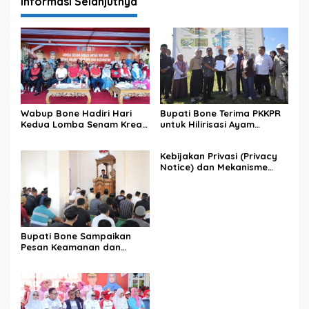
Informasi Selanjutnya
Wabup Bone Hadiri Hari
Bupati Bone Terima PKKPR
Kedua Lomba Senam Kreasi
untuk Hilirisasi Ayam
Antar OPD
Terintegrasi
Kebijakan Privasi (Privacy
Notice) dan Mekanisme
Pemenuhan Hak Subjek
Data pada Portal Bone
Satu Data
Bupati Bone Sampaikan
Pesan Keamanan dan
Antisipasi El Nino di Bengo