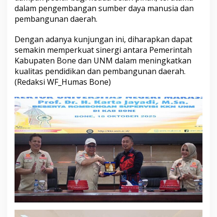
i
dalam pengembangan sumber daya manusia dan
K
pembangunan daerah.
a
b
Dengan adanya kunjungan ini, diharapkan dapat
.
semakin memperkuat sinergi antara Pemerintah
B
o
Kabupaten Bone dan UNM dalam meningkatkan
n
kualitas pendidikan dan pembangunan daerah.
e
(Redaksi WF_Humas Bone)