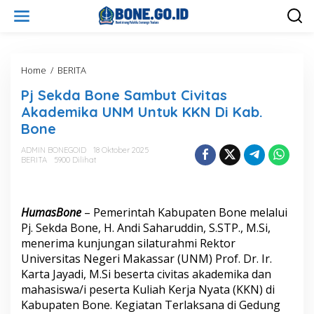
L
e
w
a
t
i
Home
/
BERITA
P
k
j
Pj Sekda Bone Sambut Civitas
e
S
k
e
Akademika UNM Untuk KKN Di Kab.
o
k
Bone
n
d
t
a
ADMIN BONEGOID
18 Oktober 2025
e
B
BERITA
5900 Dilihat
n
o
n
e
S
HumasBone
– Pemerintah Kabupaten Bone melalui
a
Pj. Sekda Bone, H. Andi Saharuddin, S.STP., M.Si,
m
menerima kunjungan silaturahmi Rektor
b
Universitas Negeri Makassar (UNM) Prof. Dr. Ir.
u
t
Karta Jayadi, M.Si beserta civitas akademika dan
C
mahasiswa/i peserta Kuliah Kerja Nyata (KKN) di
i
Kabupaten Bone. Kegiatan Terlaksana di Gedung
v