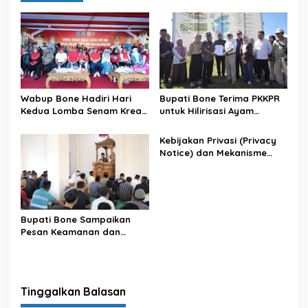
Wabup Bone Hadiri Hari
Bupati Bone Terima PKKPR
Kedua Lomba Senam Kreasi
untuk Hilirisasi Ayam
Antar OPD
Terintegrasi
Kebijakan Privasi (Privacy
Notice) dan Mekanisme
Pemenuhan Hak Subjek
Data pada Portal Bone
Satu Data
Bupati Bone Sampaikan
Pesan Keamanan dan
Antisipasi El Nino di Bengo
Tinggalkan Balasan