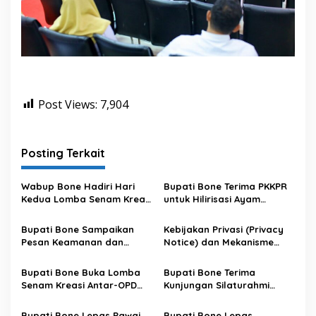
Post Views:
7,904
Posting Terkait
Wabup Bone Hadiri Hari
Bupati Bone Terima PKKPR
Kedua Lomba Senam Kreasi
untuk Hilirisasi Ayam
Antar OPD
Terintegrasi
Bupati Bone Sampaikan
Kebijakan Privasi (Privacy
Pesan Keamanan dan
Notice) dan Mekanisme
Antisipasi El Nino di Bengo
Pemenuhan Hak Subjek
Data pada Portal Bone
Bupati Bone Buka Lomba
Bupati Bone Terima
Satu Data
Senam Kreasi Antar-OPD
Kunjungan Silaturahmi
Meriahkan HUT ke-81 RI
Dandodiklatpur Rindam
XIV/Hasanuddin
Bupati Bone Lepas Pawai
Bupati Bone Lepas