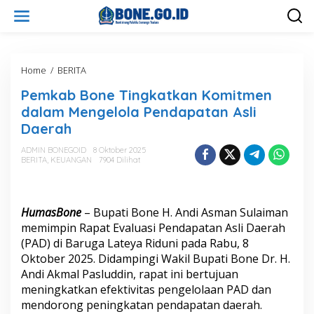
L
e
w
a
t
i
Home
/
BERITA
P
k
e
Pemkab Bone Tingkatkan Komitmen
e
m
k
k
dalam Mengelola Pendapatan Asli
o
a
Daerah
n
b
t
B
ADMIN BONEGOID
8 Oktober 2025
e
o
BERITA
,
KEUANGAN
7904 Dilihat
n
n
e
T
i
HumasBone
– Bupati Bone H. Andi Asman Sulaiman
n
memimpin Rapat Evaluasi Pendapatan Asli Daerah
g
(PAD) di Baruga Lateya Riduni pada Rabu, 8
k
Oktober 2025. Didampingi Wakil Bupati Bone Dr. H.
a
t
Andi Akmal Pasluddin, rapat ini bertujuan
k
meningkatkan efektivitas pengelolaan PAD dan
a
mendorong peningkatan pendapatan daerah.
n