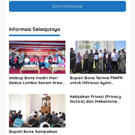
Informasi Selanjutnya
Wabup Bone Hadiri Hari
Bupati Bone Terima PKKPR
Kedua Lomba Senam Kreasi
untuk Hilirisasi Ayam
Antar OPD
Terintegrasi
Kebijakan Privasi (Privacy
Notice) dan Mekanisme
Pemenuhan Hak Subjek
Data pada Portal Bone
Satu Data
Bupati Bone Sampaikan