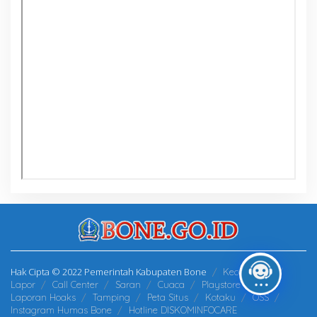
Hak Cipta © 2022 Pemerintah Kabupaten Bone
Kecamatan
Lapor
Call Center
Saran
Cuaca
Playstore
Laporan Hoaks
Tamping
Peta Situs
Kotaku
OSS
Instagram Humas Bone
Hotline DISKOMINFOCARE