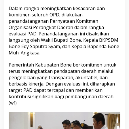
K
Dalam rangka meningkatkan kesadaran dan
o
m
komitmen seluruh OPD, dilakukan
i
penandatanganan Pernyataan Komitmen
t
Organisasi Perangkat Daerah dalam rangka
m
evaluasi PAD. Penandatanganan ini disaksikan
e
langsung oleh Wakil Bupati Bone, Kepala BKPSDM
n
d
Bone Edy Saputra Syam, dan Kepala Bapenda Bone
a
Muh. Angkasa.
l
a
Pemerintah Kabupaten Bone berkomitmen untuk
m
terus meningkatkan pendapatan daerah melalui
M
e
pengelolaan yang transparan, akuntabel, dan
n
berbasis kinerja. Dengan evaluasi ini, diharapkan
g
target PAD dapat tercapai dan memberikan
e
kontribusi signifikan bagi pembangunan daerah.
l
o
(wf)
l
a
P
e
n