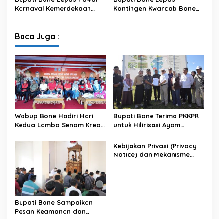
Karnaval Kemerdekaan
Kontingen Kwarcab Bone
PAUD se-Kabupaten Bone
Menuju Jambore Nasional
Sambut HUT ke-81 RI
XII Tahun 2026
Baca Juga :
Wabup Bone Hadiri Hari
Bupati Bone Terima PKKPR
Kedua Lomba Senam Kreasi
untuk Hilirisasi Ayam
Antar OPD
Terintegrasi
Kebijakan Privasi (Privacy
Notice) dan Mekanisme
Pemenuhan Hak Subjek
Data pada Portal Bone
Satu Data
Bupati Bone Sampaikan
Pesan Keamanan dan