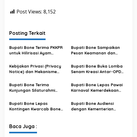
Post Views:
8,152
Posting Terkait
Bupati Bone Terima PKKPR
Bupati Bone Sampaikan
untuk Hilirisasi Ayam
Pesan Keamanan dan
Terintegrasi
Antisipasi El Nino di Bengo
Kebijakan Privasi (Privacy
Bupati Bone Buka Lomba
Notice) dan Mekanisme
Senam Kreasi Antar-OPD
Pemenuhan Hak Subjek
Meriahkan HUT ke-81 RI
Data pada Portal Bone
Bupati Bone Terima
Bupati Bone Lepas Pawai
Satu Data
Kunjungan Silaturahmi
Karnaval Kemerdekaan
Dandodiklatpur Rindam
PAUD se-Kabupaten Bone
XIV/Hasanuddin
Sambut HUT ke-81 RI
Bupati Bone Lepas
Bupati Bone Audiensi
Kontingen Kwarcab Bone
dengan Kementerian
Menuju Jambore Nasional
Kehutanan Bahas
XII Tahun 2026
Penataan Kawasan Hutan
untuk Kepastian Hak Tanah
Baca Juga :
Masyarakat