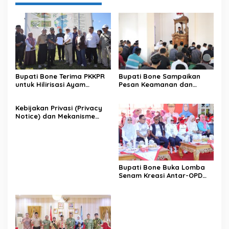
Bupati Bone Terima PKKPR
Bupati Bone Sampaikan
untuk Hilirisasi Ayam
Pesan Keamanan dan
Terintegrasi
Antisipasi El Nino di Bengo
Kebijakan Privasi (Privacy
Notice) dan Mekanisme
Pemenuhan Hak Subjek
Data pada Portal Bone
Satu Data
Bupati Bone Buka Lomba
Senam Kreasi Antar-OPD
Meriahkan HUT ke-81 RI