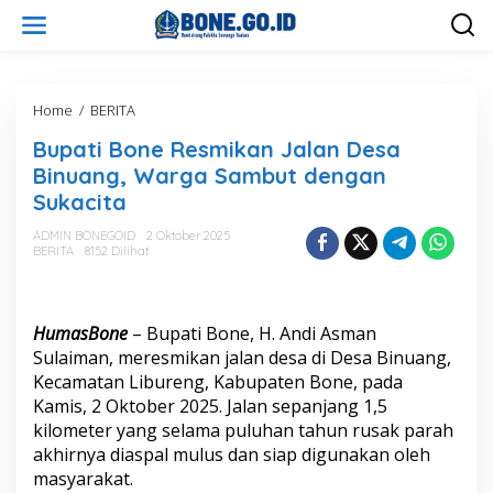
L
e
w
a
t
i
Home
/
BERITA
B
k
u
Bupati Bone Resmikan Jalan Desa
e
p
k
a
Binuang, Warga Sambut dengan
o
t
Sukacita
n
i
t
B
ADMIN BONEGOID
2 Oktober 2025
e
o
BERITA
8152 Dilihat
n
n
e
R
e
HumasBone
– Bupati Bone, H. Andi Asman
s
Sulaiman, meresmikan jalan desa di Desa Binuang,
m
Kecamatan Libureng, Kabupaten Bone, pada
i
Kamis, 2 Oktober 2025. Jalan sepanjang 1,5
k
a
kilometer yang selama puluhan tahun rusak parah
n
akhirnya diaspal mulus dan siap digunakan oleh
J
masyarakat.
a