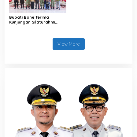
Bupati Bone Terima
Kunjungan Silaturahmi
Dandodiklatpur Rindam
XIV/Hasanuddin
View More