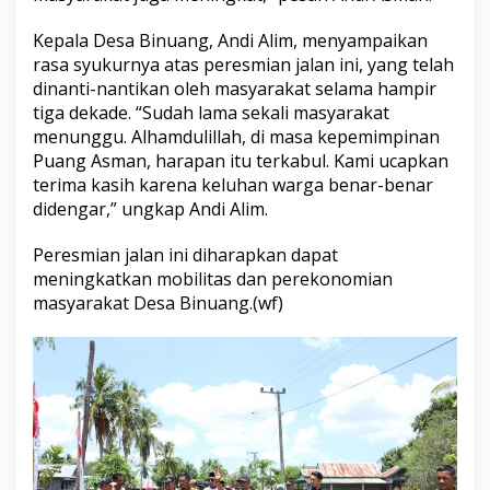
t
d
Kepala Desa Binuang, Andi Alim, menyampaikan
e
rasa syukurnya atas peresmian jalan ini, yang telah
n
dinanti-nantikan oleh masyarakat selama hampir
g
tiga dekade. “Sudah lama sekali masyarakat
a
n
menunggu. Alhamdulillah, di masa kepemimpinan
S
Puang Asman, harapan itu terkabul. Kami ucapkan
u
terima kasih karena keluhan warga benar-benar
k
didengar,” ungkap Andi Alim.
a
c
i
Peresmian jalan ini diharapkan dapat
t
meningkatkan mobilitas dan perekonomian
a
masyarakat Desa Binuang.(wf)