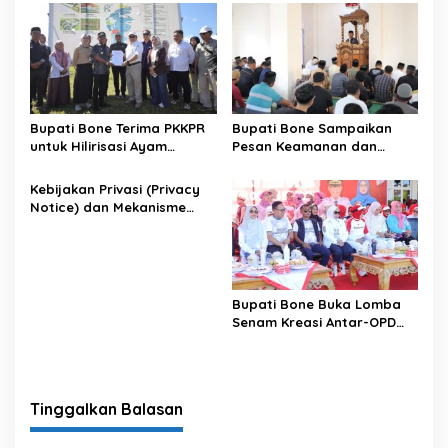
Bupati Bone Terima PKKPR
Bupati Bone Sampaikan
untuk Hilirisasi Ayam
Pesan Keamanan dan
Terintegrasi
Antisipasi El Nino di Bengo
Kebijakan Privasi (Privacy
Notice) dan Mekanisme
Pemenuhan Hak Subjek
Data pada Portal Bone
Satu Data
Bupati Bone Buka Lomba
Senam Kreasi Antar-OPD
Meriahkan HUT ke-81 RI
Tinggalkan Balasan