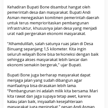
l
Kehadiran Bupati Bone disambut hangat oleh
a
n
pemerintah desa dan masyarakat. Bupati Andi
D
Asman menegaskan komitmen pemerintah daerah
e
untuk terus memprioritaskan pembangunan
s
infrastruktur, khususnya jalan desa yang menjadi
a
urat nadi pergerakan ekonomi masyarakat.
B
i
n
“Alhamdulillah, salah satunya ruas jalan di Desa
u
Binuang sepanjang 1,5 kilometer. Kita ingin
a
seluruh wilayah Bone bisa terkoneksi dengan baik
n
sehingga akses masyarakat lebih lancar dan
g
,
ekonomi semakin bergerak,” ujar Bupati.
W
a
Bupati Bone juga berharap masyarakat dapat
r
menjaga jalan yang sudah dibangun agar
g
manfaatnya bisa dirasakan lebih lama.
a
S
“Pembangunan ini adalah milik kita bersama. Mari
a
kita rawat dan jaga supaya tetap awet, karena
m
kalau jalan baik, insyaallah kesejahteraan
b
masyarakat juga meningkat,” pesan Andi Asman.
u