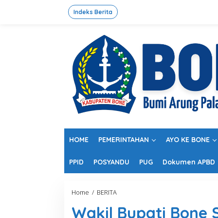
L
e
Indeks Berita
w
a
t
i
k
e
k
o
n
t
e
n
HOME
PEMERINTAHAN
AYO KE BONE
PPID
POSYANDU
PUG
Dokumen APBD
Home
/
BERITA
W
a
Wakil Bupati Bone 
k