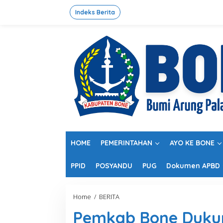
L
e
Indeks Berita
w
a
t
i
k
e
k
o
n
t
e
n
HOME
PEMERINTAHAN
AYO KE BONE
PPID
POSYANDU
PUG
Dokumen APBD
Home
/
BERITA
P
e
Pemkab Bone Duku
m