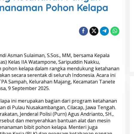
Penanaman Pohon Kelapa
Andi Asman Sulaiman, S.Sos., MM, bersama Kepala
s) Kelas IIA Watampone, Saripuddin Nakku,
n pohon kelapa dalam rangka mendukung ketahanan
kan secara serentak di seluruh Indonesia. Acara ini
ks TPA Sampah, Kelurahan Majang, Kecamatan Tanete
asa, 9 September 2025.
apa ini merupakan bagian dari program ketahanan
an di Pulau Nusakambangan, Cilacap, Jawa Tengah.
katan, Jenderal Polisi (Purn) Agus Andrianto, SH.,
ersebut dan menyerahkan bantuan alat dan mesin
nanaman bibit pohon kelapa. Menteri juga
atihan Kerja (BLK) dan program ketahanan pangan