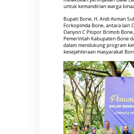
g
untuk kemandirian warga bina
a
n
N
Bupati Bone, H. Andi Asman Su
a
Forkopimda Bone, antara lain
s
Danyon C Plopor Brimob Bone, s
i
Pemerintah Kabupaten Bone da
o
n
dalam mendukung program ket
a
kesejahteraan masyarakat Bone
l
m
e
l
a
l
u
i
P
e
n
a
n
a
m