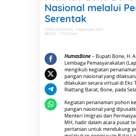
k
Nasional melalui 
a
b
Serentak
B
o
n
ADMIN BONEGOID
9 September 2025
e
BERITA
7179 Dilihat
D
u
k
u
HumasBone
– Bupati Bone, H. 
n
Lembaga Pemasyarakatan (Lapa
g
mengikuti kegiatan penanama
K
pangan nasional yang dilaksana
e
dilakukan secara virtual di E
t
a
Riattang Barat, Bone, pada Sel
h
a
Kegiatan penanaman pohon kel
n
pangan nasional yang dipusatk
a
Menteri Imigrasi dan Permasyara
n
P
MH, hadir dalam acara pusat t
a
pertanian untuk mendukung pe
n
melakukan peninjauan Balai L