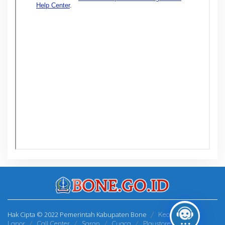
Hak Cipta © 2022 Pemerintah Kabupaten Bone
Kecamatan
Lapor
Call Center
Saran
Cuaca
Playstore