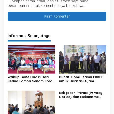
Simpan nama, email, dan situs web saya pada
peramban ini untuk komentar saya berikutnya.
Informasi Selanjutnya
Wabup Bone Hadiri Hari
Bupati Bone Terima PKKPR
Kedua Lomba Senam Kreasi
untuk Hilirisasi Ayam
Antar OPD
Terintegrasi
Kebijakan Privasi (Privacy
Notice) dan Mekanisme
Pemenuhan Hak Subjek
Data pada Portal Bone
Satu Data