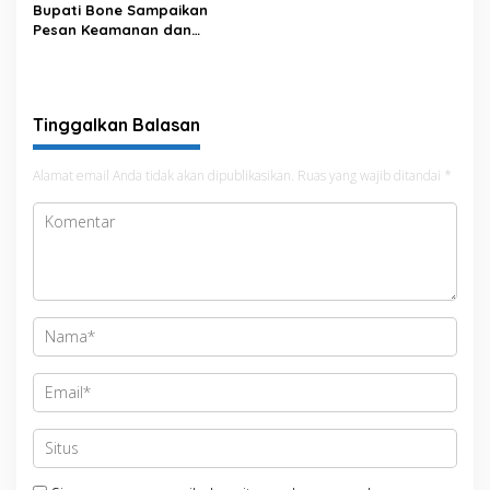
Bupati Bone Sampaikan
Pesan Keamanan dan
Antisipasi El Nino di Bengo
Tinggalkan Balasan
Alamat email Anda tidak akan dipublikasikan.
Ruas yang wajib ditandai
*