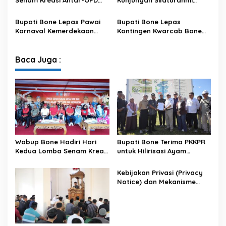
Senam Kreasi Antar-OPD
Kunjungan Silaturahmi
Meriahkan HUT ke-81 RI
Dandodiklatpur Rindam
XIV/Hasanuddin
Bupati Bone Lepas Pawai
Bupati Bone Lepas
Karnaval Kemerdekaan
Kontingen Kwarcab Bone
PAUD se-Kabupaten Bone
Menuju Jambore Nasional
Sambut HUT ke-81 RI
XII Tahun 2026
Baca Juga :
Wabup Bone Hadiri Hari
Bupati Bone Terima PKKPR
Kedua Lomba Senam Kreasi
untuk Hilirisasi Ayam
Antar OPD
Terintegrasi
Kebijakan Privasi (Privacy
Notice) dan Mekanisme
Pemenuhan Hak Subjek
Data pada Portal Bone
Satu Data