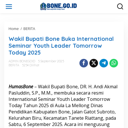
L
e
w
a
t
i
Home
/
BERITA
W
k
a
Wakil Bupati Bone Buka International
e
k
k
i
Seminar Youth Leader Tomorrow
o
l
Today 2025
n
B
t
u
ADMIN BONEGOID
5 September 2025
e
p
BERITA
5254 Dilihat
n
a
t
i
B
HumasBone
– Wakil Bupati Bone, DR. H. Andi Akmal
o
Pasluddin, S.P., M.M., membuka secara resmi
n
International Seminar Youth Leader Tomorrow
e
Today Tahun 2025 di Aula La Mellong Dinas
B
u
Pendidikan Kabupaten Bone, Jalan Gatot Subroto,
k
Kelurahan Biru, Kecamatan Tanete Riattang, pada
a
Sabtu, 6 September 2025. Acara ini mengusung
I