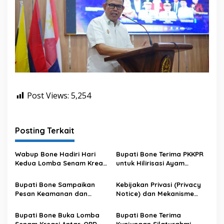
Post Views:
5,254
Posting Terkait
Wabup Bone Hadiri Hari
Bupati Bone Terima PKKPR
Kedua Lomba Senam Kreasi
untuk Hilirisasi Ayam
Antar OPD
Terintegrasi
Bupati Bone Sampaikan
Kebijakan Privasi (Privacy
Pesan Keamanan dan
Notice) dan Mekanisme
Antisipasi El Nino di Bengo
Pemenuhan Hak Subjek
Data pada Portal Bone
Bupati Bone Buka Lomba
Bupati Bone Terima
Satu Data