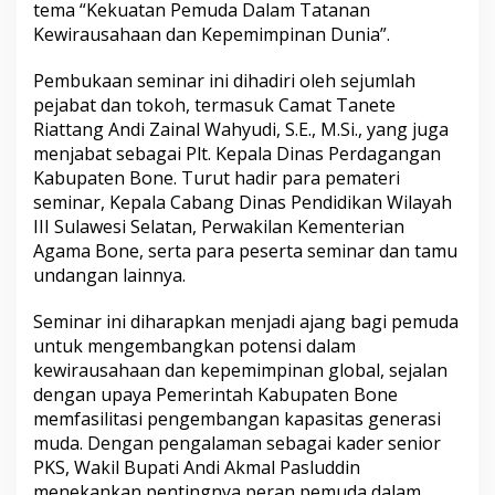
tema “Kekuatan Pemuda Dalam Tatanan
n
Kewirausahaan dan Kepemimpinan Dunia”.
t
e
r
Pembukaan seminar ini dihadiri oleh sejumlah
n
pejabat dan tokoh, termasuk Camat Tanete
a
Riattang Andi Zainal Wahyudi, S.E., M.Si., yang juga
t
menjabat sebagai Plt. Kepala Dinas Perdagangan
i
o
Kabupaten Bone. Turut hadir para pemateri
n
seminar, Kepala Cabang Dinas Pendidikan Wilayah
a
III Sulawesi Selatan, Perwakilan Kementerian
l
Agama Bone, serta para peserta seminar dan tamu
S
e
undangan lainnya.
m
i
Seminar ini diharapkan menjadi ajang bagi pemuda
n
untuk mengembangkan potensi dalam
a
kewirausahaan dan kepemimpinan global, sejalan
r
Y
dengan upaya Pemerintah Kabupaten Bone
o
memfasilitasi pengembangan kapasitas generasi
u
muda. Dengan pengalaman sebagai kader senior
t
PKS, Wakil Bupati Andi Akmal Pasluddin
h
menekankan pentingnya peran pemuda dalam
L