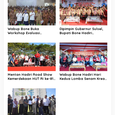
Wabup Bone Buka
Dipimpin Gubernur Sulsel,
Workshop Evaluasi
Bupati Bone Hadiri
Pengelolaan Keuangan dan
Upacara Hari Pramuka di
Pembangunan Desa
Ponre
Mentan Hadiri Road Show
Wabup Bone Hadiri Hari
Kemerdekaan HUT RI ke-81
Kedua Lomba Senam Kreasi
di Kecamatan Ponre
Antar OPD
Kabupaten Bone, Dihadiri
Puluhan Ribu Masyarakat