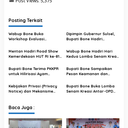
Post Views:
5,375
Posting Terkait
Wabup Bone Buka
Dipimpin Gubernur Sulsel,
Workshop Evaluasi
Bupati Bone Hadiri
Pengelolaan Keuangan dan
Upacara Hari Pramuka di
Pembangunan Desa
Ponre
Mentan Hadiri Road Show
Wabup Bone Hadiri Hari
Kemerdekaan HUT RI ke-81
Kedua Lomba Senam Kreasi
di Kecamatan Ponre
Antar OPD
Kabupaten Bone, Dihadiri
Bupati Bone Terima PKKPR
Bupati Bone Sampaikan
Puluhan Ribu Masyarakat
untuk Hilirisasi Ayam
Pesan Keamanan dan
Terintegrasi
Antisipasi El Nino di Bengo
Kebijakan Privasi (Privacy
Bupati Bone Buka Lomba
Notice) dan Mekanisme
Senam Kreasi Antar-OPD
Pemenuhan Hak Subjek
Meriahkan HUT ke-81 RI
Data pada Portal Bone
Satu Data
Baca Juga :