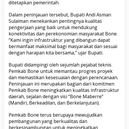
ditetapkan pemerintah.
a
l
i
Dalam peninjauan tersebut, Bupati Andi Asman
t
Sulaiman menekankan pentingnya kualitas
a
pengerjaan yang baik untuk mendukung
s
konektivitas dan perekonomian masyarakat Bone.
I
“Kami ingin infrastruktur yang dibangun dapat
n
f
bermanfaat maksimal bagi masyarakat dan sesuai
r
dengan harapan kita bersama,” ujar Bupati.
a
s
Bupati didampingi oleh sejumlah pejabat teknis
t
Pemkab Bone untuk memantau progres proyek
r
u
dan memastikan kesesuaian dengan perencanaan.
k
Peninjauan ini merupakan bagian dari komitmen
t
Pemkab Bone meningkatkan kualitas infrastruktur
u
daerah, sejalan dengan visi “Bone Maberre”
r
M
(Mandiri, Berkeadilan, dan Berkelanjutan).
e
l
Pemkab Bone terus berupaya mewujudkan
a
pembangunan yang berkualitas dan
l
berkesinambungan untuk meningkatkan
u