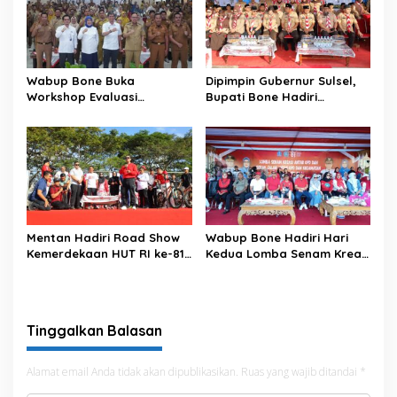
Wabup Bone Buka
Dipimpin Gubernur Sulsel,
Workshop Evaluasi
Bupati Bone Hadiri
Pengelolaan Keuangan dan
Upacara Hari Pramuka di
Pembangunan Desa
Ponre
Mentan Hadiri Road Show
Wabup Bone Hadiri Hari
Kemerdekaan HUT RI ke-81
Kedua Lomba Senam Kreasi
di Kecamatan Ponre
Antar OPD
Kabupaten Bone, Dihadiri
Puluhan Ribu Masyarakat
Tinggalkan Balasan
Alamat email Anda tidak akan dipublikasikan.
Ruas yang wajib ditandai
*