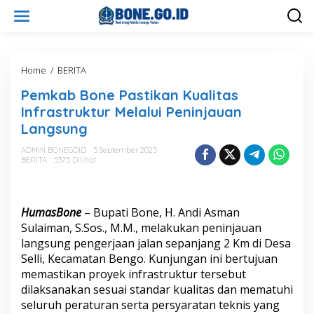
L
e
w
a
t
i
Home
/
BERITA
P
k
e
Pemkab Bone Pastikan Kualitas
e
m
k
k
Infrastruktur Melalui Peninjauan
o
a
Langsung
n
b
t
B
ADMIN BONEGOID
5 September 2025
e
o
BERITA
5375 Dilihat
n
n
e
P
a
HumasBone
– Bupati Bone, H. Andi Asman
s
Sulaiman, S.Sos., M.M., melakukan peninjauan
t
langsung pengerjaan jalan sepanjang 2 Km di Desa
i
Selli, Kecamatan Bengo. Kunjungan ini bertujuan
k
a
memastikan proyek infrastruktur tersebut
n
dilaksanakan sesuai standar kualitas dan mematuhi
K
seluruh peraturan serta persyaratan teknis yang
u