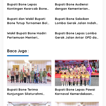
XIV/Hasanuddin
Sambut HUT ke-81 RI
Bupati Bone Lepas
Bupati Bone Audiensi
Kontingen Kwarcab Bone
dengan Kementerian
Menuju Jambore Nasional
Kehutanan Bahas
XII Tahun 2026
Penataan Kawasan Hutan
Bupati dan Wakil Bupati
Bupati Bone Saksikan
untuk Kepastian Hak Tanah
Bone Tutup Turnamen Bola
Lomba Gerak Jalan Indah
Masyarakat
Voli BerAmal Cup 2026,
Pelajar, Tanamkan Disiplin
Tambah Bonus Rp10 Juta
dan Bangkitkan Semangat
Wakil Bupati Bone Hadiri
Bupati Bone Lepas Lomba
untuk Para Juara
Kemerdekaan
Pertemuan Menteri
Gerak Jalan Antar OPD dan
Lingkungan Hidup Bahas
Kecamatan, Perkuat
Pengelolaan Sampah
Semangat Kolaborasi
Modern di Sulawesi Selatan
Sambut HUT ke-81 RI
Baca Juga :
Bupati Bone Terima
Bupati Bone Lepas Pawai
Kunjungan Silaturahmi
Karnaval Kemerdekaan
Dandodiklatpur Rindam
PAUD se-Kabupaten Bone
XIV/Hasanuddin
Sambut HUT ke-81 RI