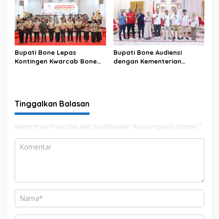
Bupati Bone Lepas
Bupati Bone Audiensi
Kontingen Kwarcab Bone
dengan Kementerian
Menuju Jambore Nasional
Kehutanan Bahas
XII Tahun 2026
Penataan Kawasan Hutan
untuk Kepastian Hak Tanah
Masyarakat
Tinggalkan Balasan
Alamat email Anda tidak akan dipublikasikan.
Ruas yang wajib ditandai
*