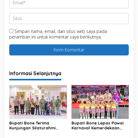
Simpan nama, email, dan situs web saya pada
peramban ini untuk komentar saya berikutnya.
Informasi Selanjutnya
Bupati Bone Terima
Bupati Bone Lepas Pawai
Kunjungan Silaturahmi
Karnaval Kemerdekaan
Dandodiklatpur Rindam
PAUD se-Kabupaten Bone
XIV/Hasanuddin
Sambut HUT ke-81 RI