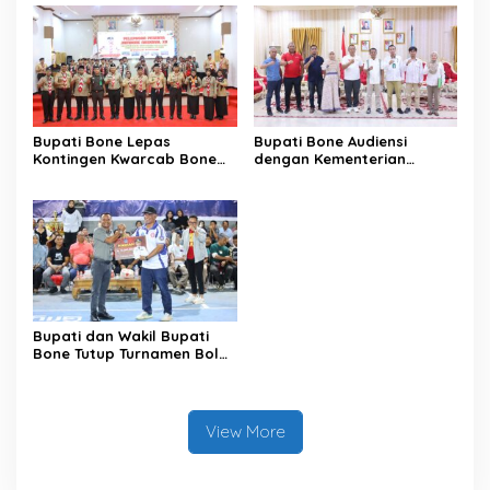
Bupati Bone Lepas
Bupati Bone Audiensi
Kontingen Kwarcab Bone
dengan Kementerian
Menuju Jambore Nasional
Kehutanan Bahas
XII Tahun 2026
Penataan Kawasan Hutan
untuk Kepastian Hak Tanah
Masyarakat
Bupati dan Wakil Bupati
Bone Tutup Turnamen Bola
Voli BerAmal Cup 2026,
Tambah Bonus Rp10 Juta
untuk Para Juara
View More