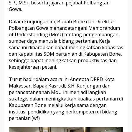
S.P., M.Si., beserta jajaran pejabat Polbangtan
l
Gowa.
b
a
n
Dalam kunjungan ini, Bupati Bone dan Direktur
g
Polbangtan Gowa menandatangani Memorandum
t
of Understanding (MoU) tentang pengembangan
a
sumber daya manusia bidang pertanian. Kerja
n
G
sama ini diharapkan dapat meningkatkan kapasitas
o
dan kapabilitas SDM pertanian di Kabupaten Bone,
w
sehingga dapat meningkatkan produktivitas dan
a
kesejahteraan petani.
,
T
e
Turut hadir dalam acara ini Anggota DPRD Kota
k
Makassar, Bapak Kasrudi, S.H. Kunjungan dan
e
penandatanganan MoU ini menjadi langkah
n
strategis dalam meningkatkan kualitas pertanian di
M
o
Kabupaten Bone melalui kerja sama dengan
U
institusi pendidikan yang berkompeten di bidang
P
pertanian.(wf)
e
n
g