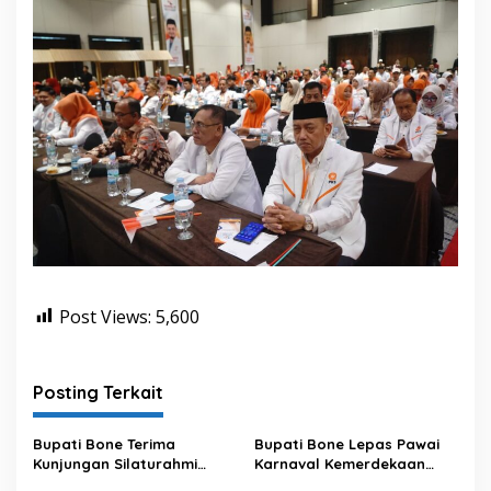
e
m
b
a
n
g
a
n
S
D
M
P
e
r
t
a
Post Views:
5,600
n
i
a
n
Posting Terkait
Bupati Bone Terima
Bupati Bone Lepas Pawai
Kunjungan Silaturahmi
Karnaval Kemerdekaan
Dandodiklatpur Rindam
PAUD se-Kabupaten Bone