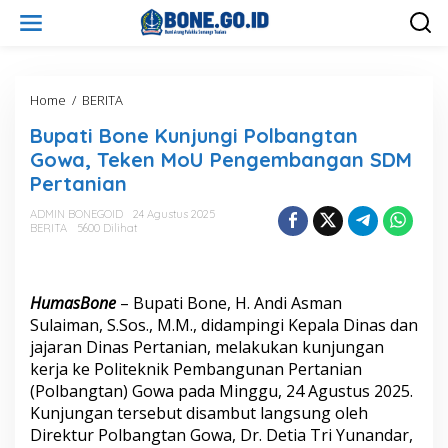
L
e
w
a
t
i
Home
/
BERITA
B
k
u
Bupati Bone Kunjungi Polbangtan
e
p
k
a
Gowa, Teken MoU Pengembangan SDM
o
t
Pertanian
n
i
t
B
ADMIN BONEGOID
24 Agustus 2025
e
o
BERITA
5600 Dilihat
n
n
e
K
u
HumasBone
– Bupati Bone, H. Andi Asman
n
Sulaiman, S.Sos., M.M., didampingi Kepala Dinas dan
j
jajaran Dinas Pertanian, melakukan kunjungan
u
kerja ke Politeknik Pembangunan Pertanian
n
g
(Polbangtan) Gowa pada Minggu, 24 Agustus 2025.
i
Kunjungan tersebut disambut langsung oleh
P
Direktur Polbangtan Gowa, Dr. Detia Tri Yunandar,
o