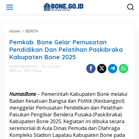
L
e
w
a
t
i
Home
/
BERITA
P
k
e
Pemkab. Bone Gelar Pemusatan
e
m
k
k
Pendidikan Dan Pelatihan Paskibraka
o
a
Kabupaten Bone 2025
n
b
t
.
ADMIN BONEGOID
28 Juli 2025
e
B
BERITA
6190 Dilihat
n
o
n
e
G
HumasBone
– Pemerintah Kabupaten Bone melalui
e
Badan Kesatuan Bangsa dan Politik (Kesbangpol)
l
menggelar Pemusatan Pendidikan dan Pelatihan
a
Pasukan Pengibar Bendera Pusaka (Paskibraka)
r
P
Kabupaten Bone 2025. Kegiatan ini dibuka secara
e
seremonial di Aula Dinas Pemuda dan Olahraga
m
Kompleks Stadion Lapatau Kabupaten Bone pada
u