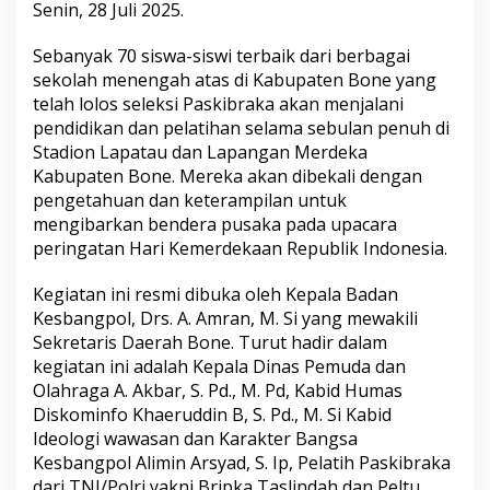
Senin, 28 Juli 2025.
s
a
t
Sebanyak 70 siswa-siswi terbaik dari berbagai
a
sekolah menengah atas di Kabupaten Bone yang
n
telah lolos seleksi Paskibraka akan menjalani
P
pendidikan dan pelatihan selama sebulan penuh di
e
Stadion Lapatau dan Lapangan Merdeka
n
d
Kabupaten Bone. Mereka akan dibekali dengan
i
pengetahuan dan keterampilan untuk
d
mengibarkan bendera pusaka pada upacara
i
peringatan Hari Kemerdekaan Republik Indonesia.
k
a
n
Kegiatan ini resmi dibuka oleh Kepala Badan
D
Kesbangpol, Drs. A. Amran, M. Si yang mewakili
a
Sekretaris Daerah Bone. Turut hadir dalam
n
kegiatan ini adalah Kepala Dinas Pemuda dan
P
e
Olahraga A. Akbar, S. Pd., M. Pd, Kabid Humas
l
Diskominfo Khaeruddin B, S. Pd., M. Si Kabid
a
Ideologi wawasan dan Karakter Bangsa
t
Kesbangpol Alimin Arsyad, S. Ip, Pelatih Paskibraka
i
dari TNI/Polri yakni Bripka Taslindah dan Peltu
h