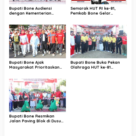
Bupati Bone Audiensi
Semarak HUT RI ke-81,
dengan Kementerian
Pemkab Bone Gelar
Kehutanan Bahas
Kompetisi Video Kreatif
Penataan Kawasan Hutan
Antar Kecamatan
untuk Kepastian Hak Tanah
Masyarakat
Bupati Bone Ajak
Bupati Bone Buka Pekan
Masyarakat Prioritaskan
Olahraga HUT ke-81
Pendidikan pada Roadshow
Kemerdekaan RI Tingkat
HUT ke-81 RI di Lamuru
Kecamatan Bengo
Bupati Bone Resmikan
Jalan Paving Blok di Dusun
Malaka, Wujud Pemerataan
Pembangunan Hingga
Pedesaan