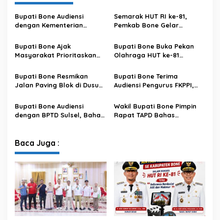
Bupati Bone Audiensi
Semarak HUT RI ke-81,
dengan Kementerian
Pemkab Bone Gelar
Kehutanan Bahas
Kompetisi Video Kreatif
Penataan Kawasan Hutan
Antar Kecamatan
Bupati Bone Ajak
Bupati Bone Buka Pekan
untuk Kepastian Hak Tanah
Masyarakat Prioritaskan
Olahraga HUT ke-81
Masyarakat
Pendidikan pada Roadshow
Kemerdekaan RI Tingkat
HUT ke-81 RI di Lamuru
Kecamatan Bengo
Bupati Bone Resmikan
Bupati Bone Terima
Jalan Paving Blok di Dusun
Audiensi Pengurus FKPPI,
Malaka, Wujud Pemerataan
Bahas Persiapan
Pembangunan Hingga
Rangkaian Kegiatan HUT
Bupati Bone Audiensi
Wakil Bupati Bone Pimpin
Pedesaan
ke-81 Kemerdekaan RI
dengan BPTD Sulsel, Bahas
Rapat TAPD Bahas
Pelaksanaan Car Free Day
Penyusunan Rancangan
di Terminal Petta
KUPA-PPAS Perubahan APBD
Ponggawae
2026
Baca Juga :