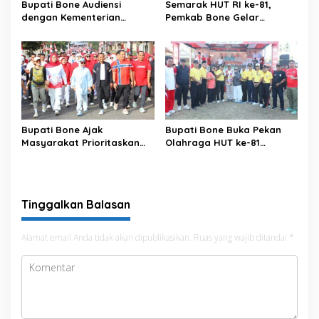
Bupati Bone Audiensi
Semarak HUT RI ke-81,
dengan Kementerian
Pemkab Bone Gelar
Kehutanan Bahas
Kompetisi Video Kreatif
Penataan Kawasan Hutan
Antar Kecamatan
untuk Kepastian Hak Tanah
Masyarakat
Bupati Bone Ajak
Bupati Bone Buka Pekan
Masyarakat Prioritaskan
Olahraga HUT ke-81
Pendidikan pada Roadshow
Kemerdekaan RI Tingkat
HUT ke-81 RI di Lamuru
Kecamatan Bengo
Tinggalkan Balasan
Alamat email Anda tidak akan dipublikasikan.
Ruas yang wajib ditandai
*