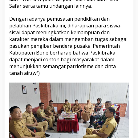
a
Safar serta tamu undangan lainnya.
n
P
Dengan adanya pemusatan pendidikan dan
a
pelatihan Paskibraka ini, diharapkan para siswa-
s
siswi dapat meningkatkan kemampuan dan
k
i
karakter mereka dalam mengemban tugas sebagai
b
pasukan pengibar bendera pusaka. Pemerintah
r
Kabupaten Bone berharap bahwa Paskibraka
a
dapat menjadi contoh bagi masyarakat dalam
k
a
menunjukkan semangat patriotisme dan cinta
K
tanah air.(wf)
a
b
u
p
a
t
e
n
B
o
n
e