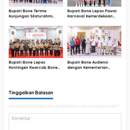
Bupati Bone Terima
Bupati Bone Lepas Pawai
Kunjungan Silaturahmi
Karnaval Kemerdekaan
Dandodiklatpur Rindam
PAUD se-Kabupaten Bone
XIV/Hasanuddin
Sambut HUT ke-81 RI
Bupati Bone Lepas
Bupati Bone Audiensi
Kontingen Kwarcab Bone
dengan Kementerian
Menuju Jambore Nasional
Kehutanan Bahas
XII Tahun 2026
Penataan Kawasan Hutan
untuk Kepastian Hak Tanah
Masyarakat
Tinggalkan Balasan
Alamat email Anda tidak akan dipublikasikan.
Ruas yang wajib ditandai
*