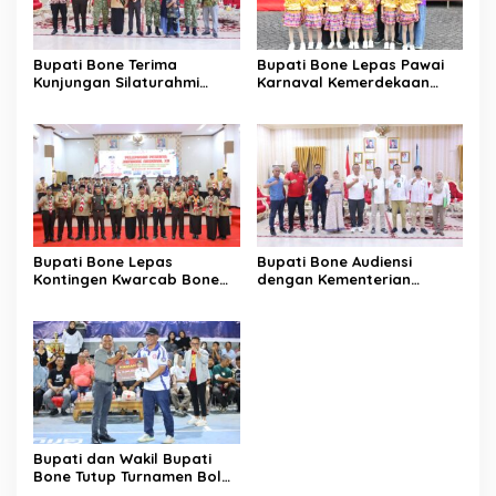
Bupati Bone Terima
Bupati Bone Lepas Pawai
Kunjungan Silaturahmi
Karnaval Kemerdekaan
Dandodiklatpur Rindam
PAUD se-Kabupaten Bone
XIV/Hasanuddin
Sambut HUT ke-81 RI
Bupati Bone Lepas
Bupati Bone Audiensi
Kontingen Kwarcab Bone
dengan Kementerian
Menuju Jambore Nasional
Kehutanan Bahas
XII Tahun 2026
Penataan Kawasan Hutan
untuk Kepastian Hak Tanah
Masyarakat
Bupati dan Wakil Bupati
Bone Tutup Turnamen Bola
Voli BerAmal Cup 2026,