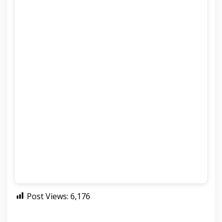
D
I
D
K
A
N
Post Views:
6,176