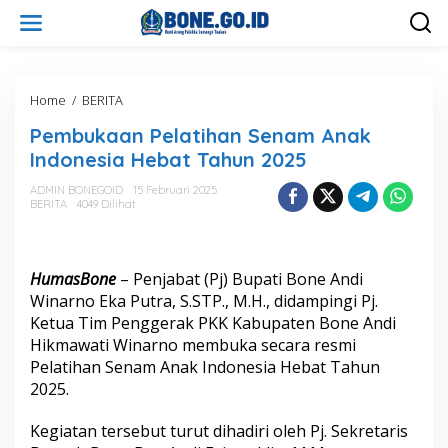
L
e
w
a
t
i
Home
/
BERITA
P
k
e
Pembukaan Pelatihan Senam Anak
e
m
k
b
Indonesia Hebat Tahun 2025
o
u
n
k
ADMIN BONEGOID
15 Februari 2025
t
BERITA
4049 Dilihat
a
e
a
n
n
P
HumasBone
– Penjabat (Pj) Bupati Bone Andi
e
l
Winarno Eka Putra, S.STP., M.H., didampingi Pj.
a
Ketua Tim Penggerak PKK Kabupaten Bone Andi
t
Hikmawati Winarno membuka secara resmi
i
Pelatihan Senam Anak Indonesia Hebat Tahun
h
2025.
a
n
S
Kegiatan tersebut turut dihadiri oleh Pj. Sekretaris
e