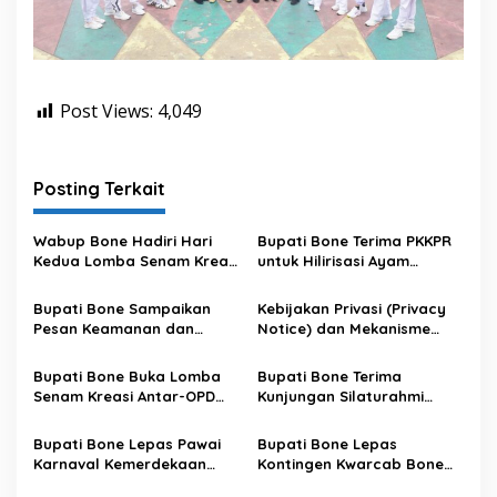
Post Views:
4,049
Posting Terkait
Wabup Bone Hadiri Hari
Bupati Bone Terima PKKPR
Kedua Lomba Senam Kreasi
untuk Hilirisasi Ayam
Antar OPD
Terintegrasi
Bupati Bone Sampaikan
Kebijakan Privasi (Privacy
Pesan Keamanan dan
Notice) dan Mekanisme
Antisipasi El Nino di Bengo
Pemenuhan Hak Subjek
Data pada Portal Bone
Bupati Bone Buka Lomba
Bupati Bone Terima
Satu Data
Senam Kreasi Antar-OPD
Kunjungan Silaturahmi
Meriahkan HUT ke-81 RI
Dandodiklatpur Rindam
XIV/Hasanuddin
Bupati Bone Lepas Pawai
Bupati Bone Lepas
Karnaval Kemerdekaan
Kontingen Kwarcab Bone
PAUD se-Kabupaten Bone
Menuju Jambore Nasional