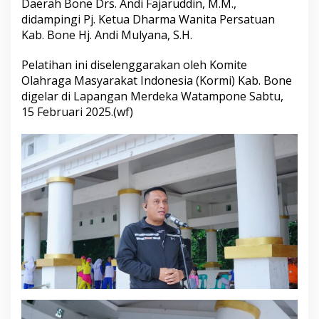
Daerah Bone Drs. Andi Fajaruddin, M.M.,
n
didampingi Pj. Ketua Dharma Wanita Persatuan
a
Kab. Bone Hj. Andi Mulyana, S.H.
m
A
n
Pelatihan ini diselenggarakan oleh Komite
a
Olahraga Masyarakat Indonesia (Kormi) Kab. Bone
k
digelar di Lapangan Merdeka Watampone Sabtu,
I
15 Februari 2025.(wf)
n
d
o
n
e
s
i
a
H
e
b
a
t
T
a
h
u