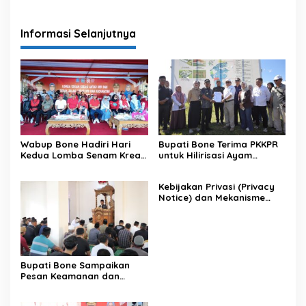
Informasi Selanjutnya
Wabup Bone Hadiri Hari
Bupati Bone Terima PKKPR
Kedua Lomba Senam Kreasi
untuk Hilirisasi Ayam
Antar OPD
Terintegrasi
Kebijakan Privasi (Privacy
Notice) dan Mekanisme
Pemenuhan Hak Subjek
Data pada Portal Bone
Satu Data
Bupati Bone Sampaikan
Pesan Keamanan dan
Antisipasi El Nino di Bengo