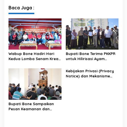
Sambut HUT ke-81 RI
XII Tahun 2026
Baca Juga :
Wabup Bone Hadiri Hari
Bupati Bone Terima PKKPR
Kedua Lomba Senam Kreasi
untuk Hilirisasi Ayam
Antar OPD
Terintegrasi
Kebijakan Privasi (Privacy
Notice) dan Mekanisme
Pemenuhan Hak Subjek
Data pada Portal Bone
Satu Data
Bupati Bone Sampaikan
Pesan Keamanan dan
Antisipasi El Nino di Bengo