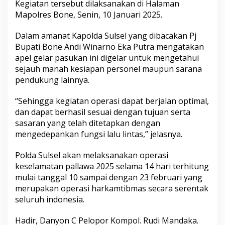
Kegiatan tersebut dilaksanakan di Halaman
k
Mapolres Bone, Senin, 10 Januari 2025.
S
e
b
Dalam amanat Kapolda Sulsel yang dibacakan Pj
a
Bupati Bone Andi Winarno Eka Putra mengatakan
g
apel gelar pasukan ini digelar untuk mengetahui
a
sejauh manah kesiapan personel maupun sarana
i
I
pendukung lainnya.
n
s
“Sehingga kegiatan operasi dapat berjalan optimal,
p
dan dapat berhasil sesuai dengan tujuan serta
e
sasaran yang telah ditetapkan dengan
k
t
mengedepankan fungsi lalu lintas,” jelasnya.
r
U
Polda Sulsel akan melaksanakan operasi
p
keselamatan pallawa 2025 selama 14 hari terhitung
a
mulai tanggal 10 sampai dengan 23 februari yang
c
a
merupakan operasi harkamtibmas secara serentak
r
seluruh indonesia.
a
P
Hadir, Danyon C Pelopor Kompol. Rudi Mandaka.
a