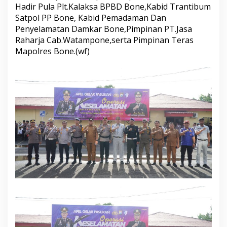
Hadir Pula Plt.Kalaksa BPBD Bone,Kabid Trantibum
d
a
Satpol PP Bone, Kabid Pemadaman Dan
A
Penyelamatan Damkar Bone,Pimpinan PT.Jasa
p
Raharja Cab.Watampone,serta Pimpinan Teras
e
Mapolres Bone.(wf)
l
O
p
e
r
a
s
i
p
a
l
l
a
w
a