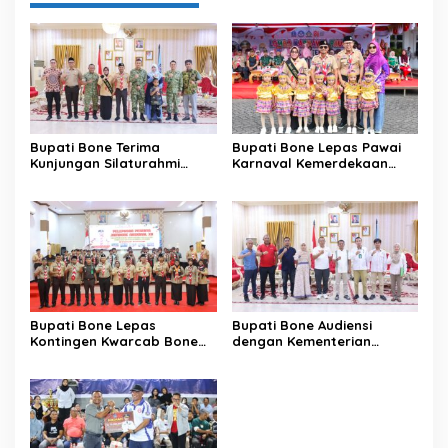
Bupati Bone Terima
Bupati Bone Lepas Pawai
Kunjungan Silaturahmi
Karnaval Kemerdekaan
Dandodiklatpur Rindam
PAUD se-Kabupaten Bone
XIV/Hasanuddin
Sambut HUT ke-81 RI
Bupati Bone Lepas
Bupati Bone Audiensi
Kontingen Kwarcab Bone
dengan Kementerian
Menuju Jambore Nasional
Kehutanan Bahas
XII Tahun 2026
Penataan Kawasan Hutan
untuk Kepastian Hak Tanah
Masyarakat