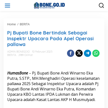
L
e
w
a
t
i
Home
/
BERITA
P
k
j
Pj Bupati Bone Bertindak Sebagai
e
B
k
u
Inspektr Upacara Pada Apel Operasi
o
p
pallawa
n
a
t
t
ADMIN BONEGOID
10 Februari 2025
e
i
BERITA
2989 Dilihat
n
B
o
n
e
HumasBone
– Pj. Bupati Bone Andi Winarno Eka
B
Putra, S.STP., MH.Menghadiri Operasi keselamatan
e
pallawa 2025 Sebagai Inspektur Upacara adalah Pj
r
Bupati Bone Andi Winarno Eka Putra, Komandan
t
i
Upacara KBO Lantas IPDA Lukman dan Perwira
n
Upacara adalah Kasat Lantas AKP H Musmulyadi.
d
a