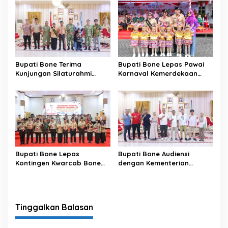
Bupati Bone Terima
Bupati Bone Lepas Pawai
Kunjungan Silaturahmi
Karnaval Kemerdekaan
Dandodiklatpur Rindam
PAUD se-Kabupaten Bone
XIV/Hasanuddin
Sambut HUT ke-81 RI
Bupati Bone Lepas
Bupati Bone Audiensi
Kontingen Kwarcab Bone
dengan Kementerian
Menuju Jambore Nasional
Kehutanan Bahas
XII Tahun 2026
Penataan Kawasan Hutan
untuk Kepastian Hak Tanah
Masyarakat
Tinggalkan Balasan