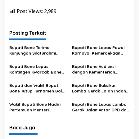
Post Views:
2,989
Posting Terkait
Bupati Bone Terima
Bupati Bone Lepas Pawai
Kunjungan Silaturahmi
Karnaval Kemerdekaan
Dandodiklatpur Rindam
PAUD se-Kabupaten Bone
XIV/Hasanuddin
Sambut HUT ke-81 RI
Bupati Bone Lepas
Bupati Bone Audiensi
Kontingen Kwarcab Bone
dengan Kementerian
Menuju Jambore Nasional
Kehutanan Bahas
XII Tahun 2026
Penataan Kawasan Hutan
Bupati dan Wakil Bupati
Bupati Bone Saksikan
untuk Kepastian Hak Tanah
Bone Tutup Turnamen Bola
Lomba Gerak Jalan Indah
Masyarakat
Voli BerAmal Cup 2026,
Pelajar, Tanamkan Disiplin
Tambah Bonus Rp10 Juta
dan Bangkitkan Semangat
Wakil Bupati Bone Hadiri
Bupati Bone Lepas Lomba
untuk Para Juara
Kemerdekaan
Pertemuan Menteri
Gerak Jalan Antar OPD dan
Lingkungan Hidup Bahas
Kecamatan, Perkuat
Pengelolaan Sampah
Semangat Kolaborasi
Modern di Sulawesi Selatan
Sambut HUT ke-81 RI
Baca Juga :