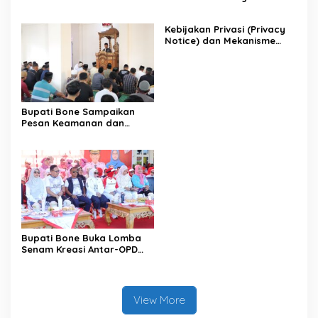
Antar OPD
Terintegrasi
Kebijakan Privasi (Privacy
Notice) dan Mekanisme
Pemenuhan Hak Subjek
Data pada Portal Bone
Satu Data
Bupati Bone Sampaikan
Pesan Keamanan dan
Antisipasi El Nino di Bengo
Bupati Bone Buka Lomba
Senam Kreasi Antar-OPD
Meriahkan HUT ke-81 RI
View More