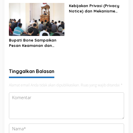
Kebijakan Privasi (Privacy
Notice) dan Mekanisme
Pemenuhan Hak Subjek
Data pada Portal Bone
Satu Data
Bupati Bone Sampaikan
Pesan Keamanan dan
Antisipasi El Nino di Bengo
Tinggalkan Balasan
Alamat email Anda tidak akan dipublikasikan.
Ruas yang wajib ditandai
*