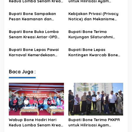
Kedua Lomba Senam Kreasi
untuk Hilirisasi Ayam
Antar OPD
Terintegrasi
Bupati Bone Sampaikan
Kebijakan Privasi (Privacy
Pesan Keamanan dan
Notice) dan Mekanisme
Antisipasi El Nino di Bengo
Pemenuhan Hak Subjek
Data pada Portal Bone
Bupati Bone Buka Lomba
Bupati Bone Terima
Satu Data
Senam Kreasi Antar-OPD
Kunjungan Silaturahmi
Meriahkan HUT ke-81 RI
Dandodiklatpur Rindam
XIV/Hasanuddin
Bupati Bone Lepas Pawai
Bupati Bone Lepas
Karnaval Kemerdekaan
Kontingen Kwarcab Bone
PAUD se-Kabupaten Bone
Menuju Jambore Nasional
Sambut HUT ke-81 RI
XII Tahun 2026
Baca Juga :
Wabup Bone Hadiri Hari
Bupati Bone Terima PKKPR
Kedua Lomba Senam Kreasi
untuk Hilirisasi Ayam
Antar OPD
Terintegrasi