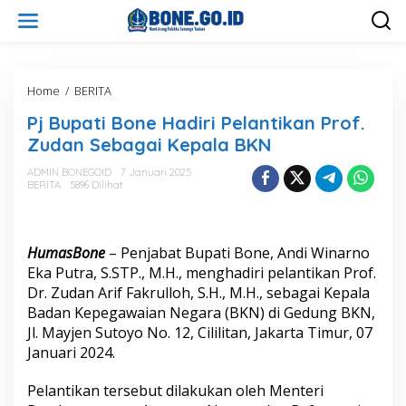
L
e
w
a
t
i
Home
/
BERITA
P
k
j
Pj Bupati Bone Hadiri Pelantikan Prof.
e
B
k
u
Zudan Sebagai Kepala BKN
o
p
n
a
ADMIN BONEGOID
7 Januari 2025
t
BERITA
5896 Dilihat
t
e
i
n
B
o
HumasBone
– Penjabat Bupati Bone, Andi Winarno
n
e
Eka Putra, S.STP., M.H., menghadiri pelantikan Prof.
H
Dr. Zudan Arif Fakrulloh, S.H., M.H., sebagai Kepala
a
Badan Kepegawaian Negara (BKN) di Gedung BKN,
d
Jl. Mayjen Sutoyo No. 12, Cililitan, Jakarta Timur, 07
i
Januari 2024.
r
i
P
Pelantikan tersebut dilakukan oleh Menteri
e