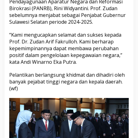
Pendayagunaan Aparatur Negara dan Reformasi
l
Birokrasi (PANRB), Rini Widyantini. Prof. Zudan
a
sebelumnya menjabat sebagai Penjabat Gubernur
n
t
Sulawesi Selatan periode 2024-2025.
i
k
“Kami mengucapkan selamat dan sukses kepada
a
Prof. Dr. Zudan Arif Fakrulloh. Kami berharap
n
kepemimpinannya dapat membawa perubahan
P
r
positif dalam pengelolaan kepegawaian negara,”
o
kata Andi Winarno Eka Putra.
f
.
Pelantikan berlangsung khidmat dan dihadiri oleh
Z
banyak pejabat tinggi negara dan kepala daerah.
u
d
(wf)
a
n
S
e
b
a
g
a
i