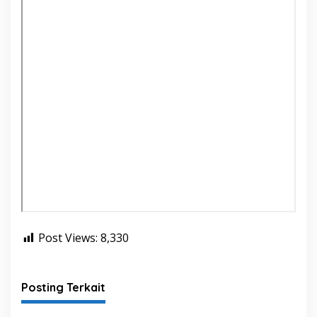
G
G
A
R
A
N
2
0
2
5
Post Views:
8,330
Posting Terkait