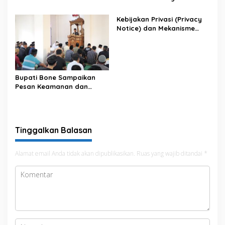
Antar OPD
Terintegrasi
Kebijakan Privasi (Privacy
Notice) dan Mekanisme
Pemenuhan Hak Subjek
Data pada Portal Bone
Satu Data
Bupati Bone Sampaikan
Pesan Keamanan dan
Antisipasi El Nino di Bengo
Tinggalkan Balasan
Alamat email Anda tidak akan dipublikasikan.
Ruas yang wajib ditandai
*