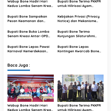
Wabup Bone Hadiri Hari
Bupati Bone Terima PKKPR
Kedua Lomba Senam Kreasi
untuk Hilirisasi Ayam
Antar OPD
Terintegrasi
Bupati Bone Sampaikan
Kebijakan Privasi (Privacy
Pesan Keamanan dan
Notice) dan Mekanisme
Antisipasi El Nino di Bengo
Pemenuhan Hak Subjek
Data pada Portal Bone
Bupati Bone Buka Lomba
Bupati Bone Terima
Satu Data
Senam Kreasi Antar-OPD
Kunjungan Silaturahmi
Meriahkan HUT ke-81 RI
Dandodiklatpur Rindam
XIV/Hasanuddin
Bupati Bone Lepas Pawai
Bupati Bone Lepas
Karnaval Kemerdekaan
Kontingen Kwarcab Bone
PAUD se-Kabupaten Bone
Menuju Jambore Nasional
Sambut HUT ke-81 RI
XII Tahun 2026
Baca Juga :
Wabup Bone Hadiri Hari
Bupati Bone Terima PKKPR
Kedua Lomba Senam Kreasi
untuk Hilirisasi Ayam