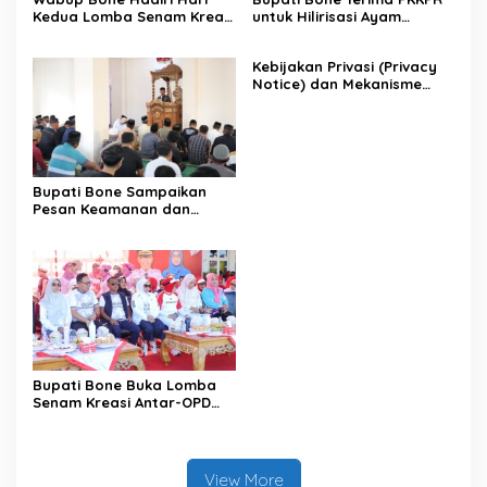
Kedua Lomba Senam Kreasi
untuk Hilirisasi Ayam
Antar OPD
Terintegrasi
Kebijakan Privasi (Privacy
Notice) dan Mekanisme
Pemenuhan Hak Subjek
Data pada Portal Bone
Satu Data
Bupati Bone Sampaikan
Pesan Keamanan dan
Antisipasi El Nino di Bengo
Bupati Bone Buka Lomba
Senam Kreasi Antar-OPD
Meriahkan HUT ke-81 RI
View More