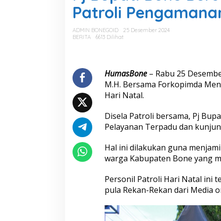
u
Patroli Pengamana
p
a
t
ADMIN BONEGOID
25 Desember 2024
i
BERITA
6613 Dilihat
B
o
n
e
HumasBone
– Rabu 25 Desember 
B
M.H. Bersama Forkopimda Men
e
Hari Natal.
r
s
Disela Patroli bersama, Pj Bup
a
m
Pelayanan Terpadu dan kunjun
a
F
Hal ini dilakukan guna menjam
o
warga Kabupaten Bone yang m
r
k
Personil Patroli Hari Natal ini
o
p
pula Rekan-Rekan dari Media on
i
m
d