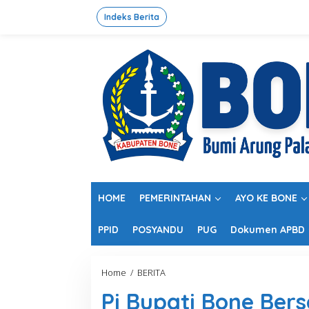
L
e
Indeks Berita
w
a
t
i
k
e
k
o
n
t
e
n
HOME
PEMERINTAHAN
AYO KE BONE
PPID
POSYANDU
PUG
Dokumen APBD
Home
/
BERITA
P
j
Pj Bupati Bone Ber
B