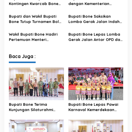
Kontingen Kwarcab Bone
dengan Kementerian
Menuju Jambore Nasional
Kehutanan Bahas
XII Tahun 2026
Penataan Kawasan Hutan
Bupati dan Wakil Bupati
Bupati Bone Saksikan
untuk Kepastian Hak Tanah
Bone Tutup Turnamen Bola
Lomba Gerak Jalan Indah
Masyarakat
Voli BerAmal Cup 2026,
Pelajar, Tanamkan Disiplin
Tambah Bonus Rp10 Juta
dan Bangkitkan Semangat
Wakil Bupati Bone Hadiri
Bupati Bone Lepas Lomba
untuk Para Juara
Kemerdekaan
Pertemuan Menteri
Gerak Jalan Antar OPD dan
Lingkungan Hidup Bahas
Kecamatan, Perkuat
Pengelolaan Sampah
Semangat Kolaborasi
Modern di Sulawesi Selatan
Sambut HUT ke-81 RI
Baca Juga :
Bupati Bone Terima
Bupati Bone Lepas Pawai
Kunjungan Silaturahmi
Karnaval Kemerdekaan
Dandodiklatpur Rindam
PAUD se-Kabupaten Bone
XIV/Hasanuddin
Sambut HUT ke-81 RI