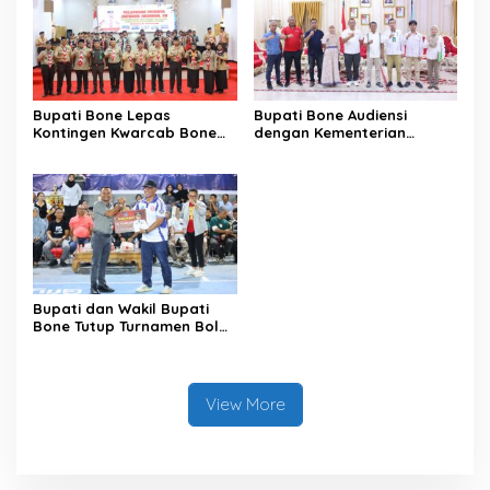
Bupati Bone Lepas
Bupati Bone Audiensi
Kontingen Kwarcab Bone
dengan Kementerian
Menuju Jambore Nasional
Kehutanan Bahas
XII Tahun 2026
Penataan Kawasan Hutan
untuk Kepastian Hak Tanah
Masyarakat
Bupati dan Wakil Bupati
Bone Tutup Turnamen Bola
Voli BerAmal Cup 2026,
Tambah Bonus Rp10 Juta
untuk Para Juara
View More