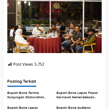
Post Views:
5,752
Posting Terkait
Bupati Bone Terima
Bupati Bone Lepas Pawai
Kunjungan Silaturahmi
Karnaval Kemerdekaan
Dandodiklatpur Rindam
PAUD se-Kabupaten Bone
XIV/Hasanuddin
Sambut HUT ke-81 RI
Bupati Bone Lepas
Bupati Bone Audiensi