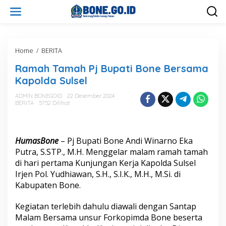
L
e
w
a
t
i
Home
/
BERITA
R
k
a
Ramah Tamah Pj Bupati Bone Bersama
e
m
k
a
Kapolda Sulsel
o
h
n
T
ADMIN BONEGOID
22 Desember 2024
t
BERITA
5752 Dilihat
a
e
m
n
a
h
HumasBone
– Pj Bupati Bone Andi Winarno Eka
P
j
Putra, S.STP., M.H. Menggelar malam ramah tamah
B
di hari pertama Kunjungan Kerja Kapolda Sulsel
u
Irjen Pol. Yudhiawan, S.H., S.I.K., M.H., M.Si. di
p
Kabupaten Bone.
a
t
i
Kegiatan terlebih dahulu diawali dengan Santap
B
Malam Bersama unsur Forkopimda Bone beserta
o