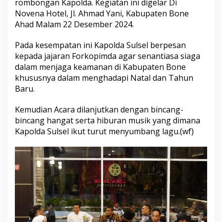
rombongan Kapolda. Kegiatan ini digelar Di
n
Novena Hotel, Jl. Ahmad Yani, Kabupaten Bone
e
Ahad Malam 22 Desember 2024.
B
e
r
Pada kesempatan ini Kapolda Sulsel berpesan
s
kepada jajaran Forkopimda agar senantiasa siaga
a
dalam menjaga keamanan di Kabupaten Bone
m
khususnya dalam menghadapi Natal dan Tahun
a
K
Baru.
a
p
Kemudian Acara dilanjutkan dengan bincang-
o
bincang hangat serta hiburan musik yang dimana
l
Kapolda Sulsel ikut turut menyumbang lagu.(wf)
d
a
S
u
l
s
e
l