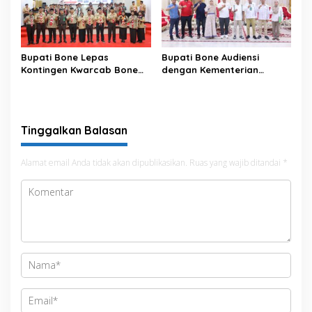
Bupati Bone Lepas
Bupati Bone Audiensi
Kontingen Kwarcab Bone
dengan Kementerian
Menuju Jambore Nasional
Kehutanan Bahas
XII Tahun 2026
Penataan Kawasan Hutan
untuk Kepastian Hak Tanah
Masyarakat
Tinggalkan Balasan
Alamat email Anda tidak akan dipublikasikan.
Ruas yang wajib ditandai
*