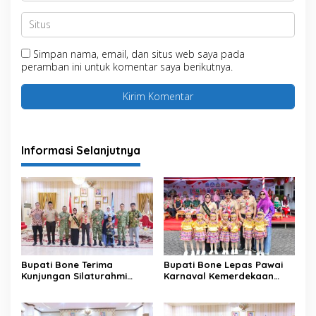
Simpan nama, email, dan situs web saya pada
peramban ini untuk komentar saya berikutnya.
Informasi Selanjutnya
Bupati Bone Terima
Bupati Bone Lepas Pawai
Kunjungan Silaturahmi
Karnaval Kemerdekaan
Dandodiklatpur Rindam
PAUD se-Kabupaten Bone
XIV/Hasanuddin
Sambut HUT ke-81 RI