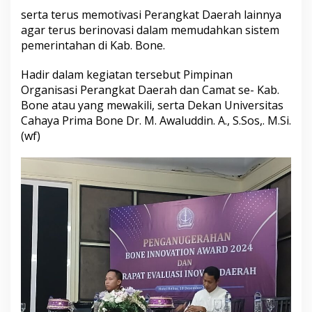
n
serta terus memotivasi Perangkat Daerah lainnya
R
agar terus berinovasi dalam memudahkan sistem
a
pemerintahan di Kab. Bone.
p
a
Hadir dalam kegiatan tersebut Pimpinan
t
E
Organisasi Perangkat Daerah dan Camat se- Kab.
v
Bone atau yang mewakili, serta Dekan Universitas
a
Cahaya Prima Bone Dr. M. Awaluddin. A., S.Sos,. M.Si.
l
(wf)
u
a
s
i
i
n
o
v
a
s
i
D
a
e