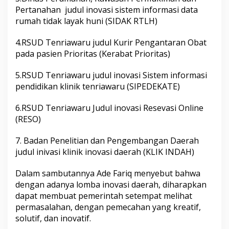
n
Pertanahan judul inovasi sistem informasi data
rumah tidak layak huni (SIDAK RTLH)
B
o
4.RSUD Tenriawaru judul Kurir Pengantaran Obat
n
pada pasien Prioritas (Kerabat Prioritas)
e
I
5.RSUD Tenriawaru judul inovasi Sistem informasi
n
pendidikan klinik tenriawaru (SIPEDEKATE)
n
o
6.RSUD Tenriawaru Judul inovasi Resevasi Online
v
a
(RESO)
t
i
7. Badan Penelitian dan Pengembangan Daerah
o
judul inivasi klinik inovasi daerah (KLIK INDAH)
n
Dalam sambutannya Ade Fariq menyebut bahwa
A
w
dengan adanya lomba inovasi daerah, diharapkan
a
dapat membuat pemerintah setempat melihat
r
permasalahan, dengan pemecahan yang kreatif,
d
solutif, dan inovatif.
D
a