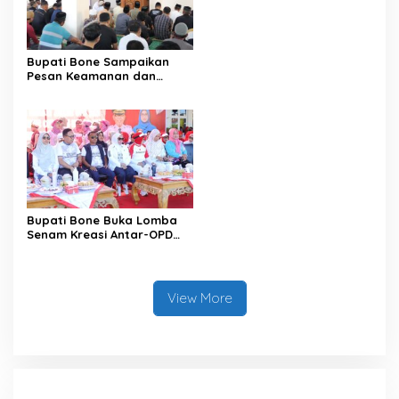
Data pada Portal Bone
Satu Data
Bupati Bone Sampaikan
Pesan Keamanan dan
Antisipasi El Nino di Bengo
Bupati Bone Buka Lomba
Senam Kreasi Antar-OPD
Meriahkan HUT ke-81 RI
View More