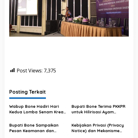
Post Views:
7,375
Posting Terkait
Wabup Bone Hadiri Hari
Bupati Bone Terima PKKPR
Kedua Lomba Senam Kreasi
untuk Hilirisasi Ayam
Antar OPD
Terintegrasi
Bupati Bone Sampaikan
Kebijakan Privasi (Privacy
Pesan Keamanan dan
Notice) dan Mekanisme
Antisipasi El Nino di Bengo
Pemenuhan Hak Subjek