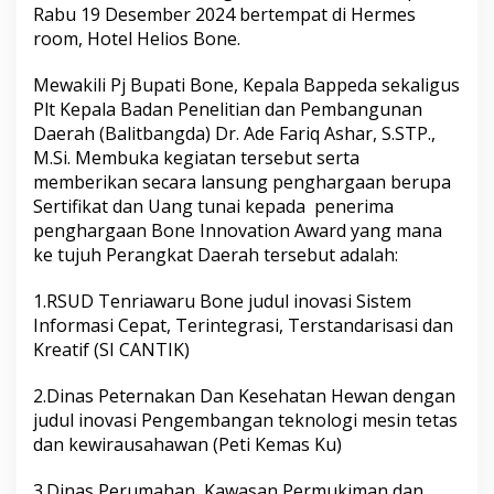
Rabu 19 Desember 2024 bertempat di Hermes
o
n
room, Hotel Helios Bone.
e
M
Mewakili Pj Bupati Bone, Kepala Bappeda sekaligus
e
Plt Kepala Badan Penelitian dan Pembangunan
n
Daerah (Balitbangda) Dr. Ade Fariq Ashar, S.STP.,
g
g
M.Si. Membuka kegiatan tersebut serta
e
memberikan secara lansung penghargaan berupa
l
Sertifikat dan Uang tunai kepada penerima
a
penghargaan Bone Innovation Award yang mana
r
P
ke tujuh Perangkat Daerah tersebut adalah:
e
n
1.RSUD Tenriawaru Bone judul inovasi Sistem
g
Informasi Cepat, Terintegrasi, Terstandarisasi dan
a
Kreatif (SI CANTIK)
n
u
g
2.Dinas Peternakan Dan Kesehatan Hewan dengan
e
judul inovasi Pengembangan teknologi mesin tetas
r
dan kewirausahawan (Peti Kemas Ku)
a
h
3.Dinas Perumahan, Kawasan Permukiman dan
a