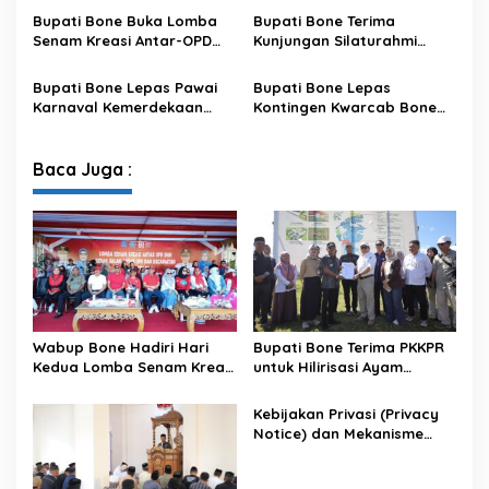
Data pada Portal Bone
Bupati Bone Buka Lomba
Bupati Bone Terima
Satu Data
Senam Kreasi Antar-OPD
Kunjungan Silaturahmi
Meriahkan HUT ke-81 RI
Dandodiklatpur Rindam
XIV/Hasanuddin
Bupati Bone Lepas Pawai
Bupati Bone Lepas
Karnaval Kemerdekaan
Kontingen Kwarcab Bone
PAUD se-Kabupaten Bone
Menuju Jambore Nasional
Sambut HUT ke-81 RI
XII Tahun 2026
Baca Juga :
Wabup Bone Hadiri Hari
Bupati Bone Terima PKKPR
Kedua Lomba Senam Kreasi
untuk Hilirisasi Ayam
Antar OPD
Terintegrasi
Kebijakan Privasi (Privacy
Notice) dan Mekanisme
Pemenuhan Hak Subjek
Data pada Portal Bone