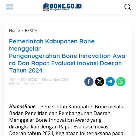
L
e
w
a
t
i
Home
/
BERITA
P
k
e
Pemerintah Kabupaten Bone
e
m
k
e
Menggelar
o
r
Penganugerahan Bone Innovation Awa
n
i
rd Dan Rapat Evaluasi inovasi Daerah
t
n
e
t
Tahun 2024
n
a
h
ADMIN BONEGOID
18 Desember 2024
BERITA
7375 Dilihat
K
a
b
u
HumasBone
– Pemerintah Kabupaten Bone melalui
p
a
Badan Penelitian dan Pembangunan Daerah
t
Menggelar Bone Innovation Award yang
e
dirangkaikan dengan Rapat Evaluasi Inovasi
n
Daerah tahun 2024, Kegiataan ini terlaksana pada
B