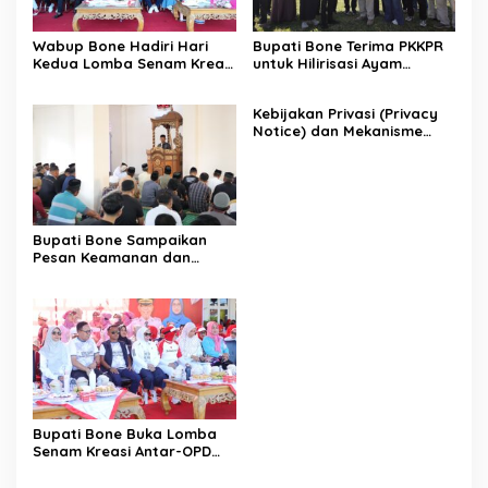
Wabup Bone Hadiri Hari
Bupati Bone Terima PKKPR
Kedua Lomba Senam Kreasi
untuk Hilirisasi Ayam
Antar OPD
Terintegrasi
Kebijakan Privasi (Privacy
Notice) dan Mekanisme
Pemenuhan Hak Subjek
Data pada Portal Bone
Satu Data
Bupati Bone Sampaikan
Pesan Keamanan dan
Antisipasi El Nino di Bengo
Bupati Bone Buka Lomba
Senam Kreasi Antar-OPD
Meriahkan HUT ke-81 RI