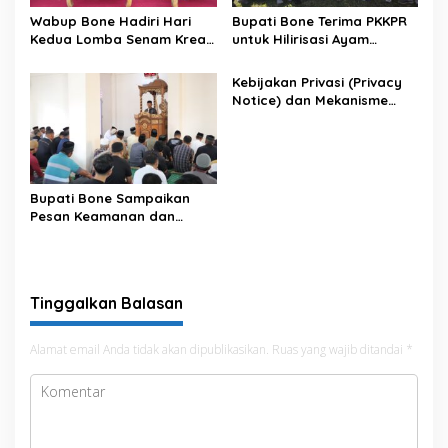
Wabup Bone Hadiri Hari
Bupati Bone Terima PKKPR
Kedua Lomba Senam Kreasi
untuk Hilirisasi Ayam
Antar OPD
Terintegrasi
Kebijakan Privasi (Privacy
Notice) dan Mekanisme
Pemenuhan Hak Subjek
Data pada Portal Bone
Satu Data
Bupati Bone Sampaikan
Pesan Keamanan dan
Antisipasi El Nino di Bengo
Tinggalkan Balasan
Alamat email Anda tidak akan dipublikasikan.
Ruas yang wajib ditandai
*