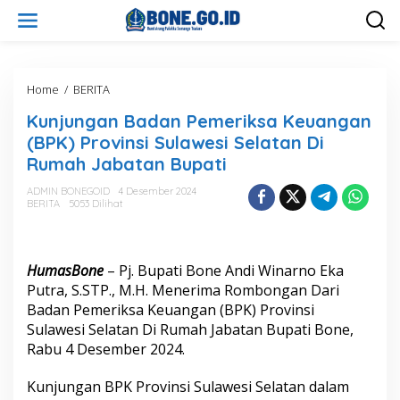
L
e
w
a
t
i
Home
/
BERITA
K
k
u
Kunjungan Badan Pemeriksa Keuangan
e
n
k
j
(BPK) Provinsi Sulawesi Selatan Di
o
u
Rumah Jabatan Bupati
n
n
t
g
ADMIN BONEGOID
4 Desember 2024
e
a
BERITA
5053 Dilihat
n
n
B
a
d
HumasBone
– Pj. Bupati Bone Andi Winarno Eka
a
Putra, S.STP., M.H. Menerima Rombongan Dari
n
Badan Pemeriksa Keuangan (BPK) Provinsi
P
Sulawesi Selatan Di Rumah Jabatan Bupati Bone,
e
m
Rabu 4 Desember 2024.
e
r
Kunjungan BPK Provinsi Sulawesi Selatan dalam
i