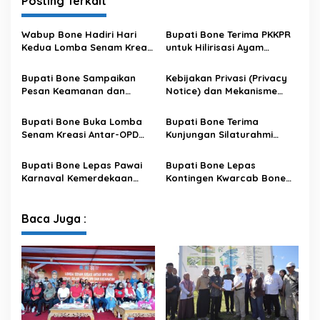
Posting Terkait
Wabup Bone Hadiri Hari
Bupati Bone Terima PKKPR
Kedua Lomba Senam Kreasi
untuk Hilirisasi Ayam
Antar OPD
Terintegrasi
Bupati Bone Sampaikan
Kebijakan Privasi (Privacy
Pesan Keamanan dan
Notice) dan Mekanisme
Antisipasi El Nino di Bengo
Pemenuhan Hak Subjek
Data pada Portal Bone
Bupati Bone Buka Lomba
Bupati Bone Terima
Satu Data
Senam Kreasi Antar-OPD
Kunjungan Silaturahmi
Meriahkan HUT ke-81 RI
Dandodiklatpur Rindam
XIV/Hasanuddin
Bupati Bone Lepas Pawai
Bupati Bone Lepas
Karnaval Kemerdekaan
Kontingen Kwarcab Bone
PAUD se-Kabupaten Bone
Menuju Jambore Nasional
Sambut HUT ke-81 RI
XII Tahun 2026
Baca Juga :