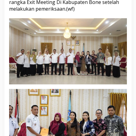
rangka Exit Meeting Di Kabupaten Bone setelah
k
melakukan pemeriksaan.(wf)
s
a
K
e
u
a
n
g
a
n
(
B
P
K
)
P
r
o
v
i
n
s
i
S