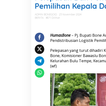
e
Pemilihan Kepala 
p
a
s
ADMIN BONEGOID
23 November 2024
a
BERITA
8671 Dilihat
n
D
a
n
HumasBone
– Pj. Bupati Bone A
P
Pendistribusian Logistik Pemil
e
n
Pelepasan yang turut dihadiri
d
Bone, Komisioner Bawaslu Bone
i
s
Kelurahan Bulu Tempe, Kecama
t
(wf)
r
i
b
u
s
i
a
n
L