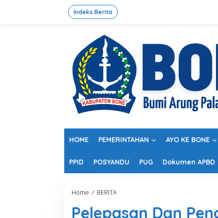
L
e
Indeks Berita
w
a
t
i
k
e
k
o
n
t
e
n
HOME
PEMERINTAHAN
AYO KE BONE
PPID
POSYANDU
PUG
Dokumen APBD
Home
/
BERITA
P
e
Pelepasan Dan Pendi
l