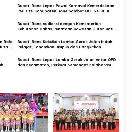
Bupati Bone Lepas Pawai Karnaval Kemerdekaan
PAUD se-Kabupaten Bone Sambut HUT ke-81 RI
Bupati Bone Audiensi dengan Kementerian
Kehutanan Bahas Penataan Kawasan Hutan untuk
Kepastian Hak Tanah Masyarakat
n Bola
Bupati Bone Saksikan Lomba Gerak Jalan Indah
Juta
Pelajar, Tanamkan Disiplin dan Bangkitkan
Semangat Kemerdekaan
Bupati Bone Lepas Lomba Gerak Jalan Antar OPD
ah
dan Kecamatan, Perkuat Semangat Kolaborasi
Sambut HUT ke-81 RI