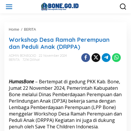
L
e
w
a
t
i
Home
/
BERITA
W
k
o
Workshop Desa Ramah Perempuan
e
r
k
k
dan Peduli Anak (DRPPA)
o
s
n
h
ADMIN BONEGOID
22 November 2024
t
BERITA
7214 Dilihat
o
e
p
n
D
e
HumasBone
– Bertempat di gedung PKK Kab. Bone,
s
a
Jumat 22 November 2024, Pemerintah Kabupaten
R
Bone melalui Dinas Pemberdayaan Perempuan dan
a
Perlindungan Anak (DP3A) bekerja sama dengan
m
Lembaga Pemberdayaan Perempuan (LPP Bone)
a
menggelar Workshop Desa Ramah Perempuan dan
h
P
Peduli Anak (DRPPA) Kegiatan ini juga di dukung
e
penuh oleh Save The Children Indonesia.
r