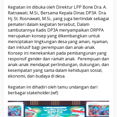
e
Kegiatan ini dibuka oleh Direktur LPP Bone Dra. A.
m
Ratnawati, M.Si., Bersama Kepala Dinas DP3A Dra.
p
u
Hj. St. Rosnawati, M.Si., yang juga bertindak sebagai
a
pemateri dalam kegiatan tersebut, Dalam
n
sambutannya Kadis DP3A menyampaikan DRPPA
d
merupakan konsep yang dikembangkan untuk
a
n
menciptakan lingkungan desa yang aman, nyaman,
P
dan inklusif bagi perempuan dan anak-anak.
e
Konsep ini menekankan pada pembangunan yang
d
responsif gender dan ramah anak. Perempuan dan
u
anak-anak mendapat perlindungan, dukungan, dan
l
i
kesempatan yang sama dalam kehidupan sosial,
A
ekonomi, dan budaya di desa.
n
a
Kegiatan ini dihadiri oleh tamu undangan dari
k
berbagai stakeholder.(wf)
(
D
R
P
P
A