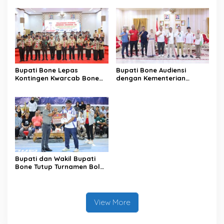
XIV/Hasanuddin
Sambut HUT ke-81 RI
Bupati Bone Lepas
Bupati Bone Audiensi
Kontingen Kwarcab Bone
dengan Kementerian
Menuju Jambore Nasional
Kehutanan Bahas
XII Tahun 2026
Penataan Kawasan Hutan
untuk Kepastian Hak Tanah
Masyarakat
Bupati dan Wakil Bupati
Bone Tutup Turnamen Bola
Voli BerAmal Cup 2026,
Tambah Bonus Rp10 Juta
untuk Para Juara
View More