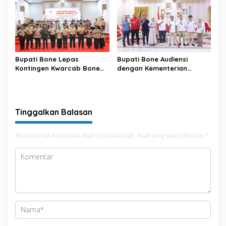
Bupati Bone Lepas
Bupati Bone Audiensi
Kontingen Kwarcab Bone
dengan Kementerian
Menuju Jambore Nasional
Kehutanan Bahas
XII Tahun 2026
Penataan Kawasan Hutan
untuk Kepastian Hak Tanah
Masyarakat
Tinggalkan Balasan
Alamat email Anda tidak akan dipublikasikan.
Ruas yang wajib ditandai
*