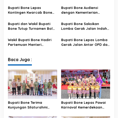
Dandodiklatpur Rindam
PAUD se-Kabupaten Bone
XIV/Hasanuddin
Sambut HUT ke-81 RI
Bupati Bone Lepas
Bupati Bone Audiensi
Kontingen Kwarcab Bone
dengan Kementerian
Menuju Jambore Nasional
Kehutanan Bahas
XII Tahun 2026
Penataan Kawasan Hutan
Bupati dan Wakil Bupati
Bupati Bone Saksikan
untuk Kepastian Hak Tanah
Bone Tutup Turnamen Bola
Lomba Gerak Jalan Indah
Masyarakat
Voli BerAmal Cup 2026,
Pelajar, Tanamkan Disiplin
Tambah Bonus Rp10 Juta
dan Bangkitkan Semangat
Wakil Bupati Bone Hadiri
Bupati Bone Lepas Lomba
untuk Para Juara
Kemerdekaan
Pertemuan Menteri
Gerak Jalan Antar OPD dan
Lingkungan Hidup Bahas
Kecamatan, Perkuat
Pengelolaan Sampah
Semangat Kolaborasi
Modern di Sulawesi Selatan
Sambut HUT ke-81 RI
Baca Juga :
Bupati Bone Terima
Bupati Bone Lepas Pawai
Kunjungan Silaturahmi
Karnaval Kemerdekaan
Dandodiklatpur Rindam
PAUD se-Kabupaten Bone
XIV/Hasanuddin
Sambut HUT ke-81 RI