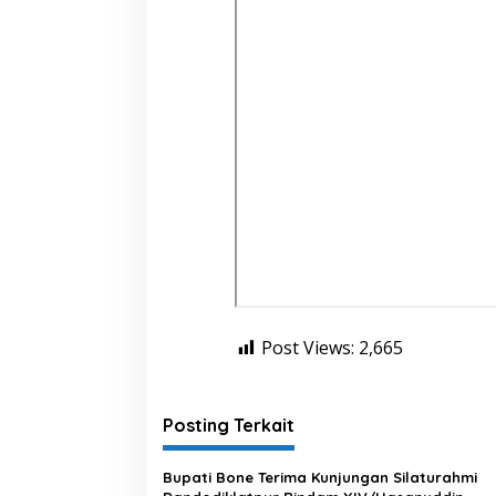
4
T
A
H
U
N
2
0
2
4
R
P
J
P
D
2
0
2
Post Views:
2,665
5
-
2
0
Posting Terkait
4
5
Bupati Bone Terima Kunjungan Silaturahmi
P