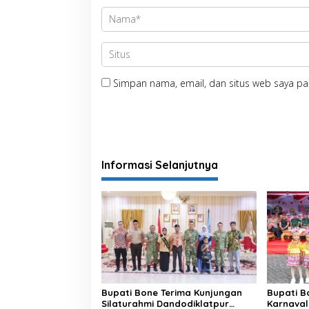
A
N
G
D
A
E
R
Simpan nama, email, dan situs web saya pa
A
H
K
A
B
U
Informasi Selanjutnya
P
A
T
E
N
B
O
N
E
T
A
Bupati Bone Terima Kunjungan
Bupati B
Silaturahmi Dandodiklatpur
Karnaval
H