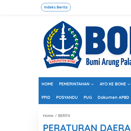
L
e
Indeks Berita
w
a
t
i
k
e
k
o
n
t
e
n
HOME
PEMERINTAHAN
AYO KE BONE
PPID
POSYANDU
PUG
Dokumen APBD
Home
/
BERITA
P
E
PERATURAN DAERA
R