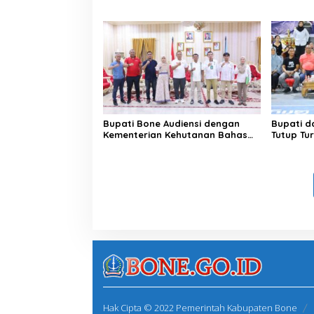
Rindam XIV/Hasanuddin
Kabupat
U
81 RI
N
2
0
2
5
-
2
0
4
Bupati Bone Audiensi dengan
Bupati d
5
Kementerian Kehutanan Bahas
Tutup Tu
Penataan Kawasan Hutan untuk
BerAmal 
Kepastian Hak Tanah
Bonus Rp
Masyarakat
Juara
Hak Cipta © 2022 Pemerintah Kabupaten Bone