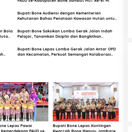
PAUD se-Kabupaten Bone Sambut HUT ke-81 RI
Bupati Bone Audiensi dengan Kementerian
Kehutanan Bahas Penataan Kawasan Hutan untuk
Kepastian Hak Tanah Masyarakat
n Bola
Bupati Bone Saksikan Lomba Gerak Jalan Indah
Juta
Pelajar, Tanamkan Disiplin dan Bangkitkan
Semangat Kemerdekaan
Bupati Bone Lepas Lomba Gerak Jalan Antar OPD
ah
dan Kecamatan, Perkuat Semangat Kolaborasi
Sambut HUT ke-81 RI
one Lepas Pawai
Bupati Bone Lepas Kontingen
 Kemerdekaan PAUD se-
Kwarcab Bone Menuju Jambore