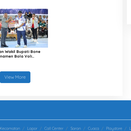
en Bone Sambut HUT ke-
Nasional XII Tahun 2026
an Wakil Bupati Bone
rnamen Bola Voli
Cup 2026, Tambah
10 Juta untuk Para
View More
Kecamatan
Lapor
Call Center
Saran
Cuaca
Playstore