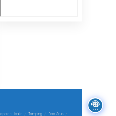
Laporan Hoaks
Tamping
Peta Situs