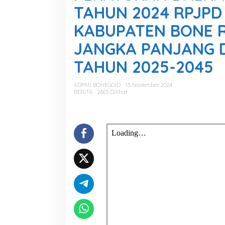
A
TAHUN 2024 RPJPD
T
U
KABUPATEN BONE 
R
A
JANGKA PANJANG 
N
D
TAHUN 2025-2045
A
E
R
ADMIN BONEGOID
15 November 2024
A
BERITA
2665 Dilihat
H
K
A
B
.
B
O
N
E
N
O
M
O
R