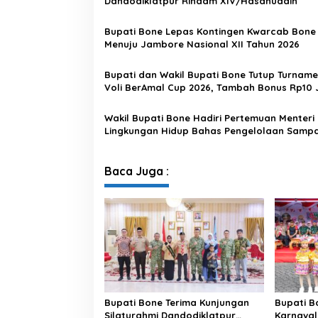
Dandodiklatpur Rindam XIV/Hasanuddin
E
M
E
Bupati Bone Lepas Kontingen Kwarcab Bone
R
Menuju Jambore Nasional XII Tahun 2026
I
N
Bupati dan Wakil Bupati Bone Tutup Turname
T
Voli BerAmal Cup 2026, Tambah Bonus Rp10 
A
untuk Para Juara
H
Wakil Bupati Bone Hadiri Pertemuan Menteri
K
Lingkungan Hidup Bahas Pengelolaan Samp
A
Modern di Sulawesi Selatan
B
U
P
Baca Juga :
A
T
E
N
B
O
N
E
R
E
Bupati Bone Terima Kunjungan
Bupati B
N
Silaturahmi Dandodiklatpur
Karnaval