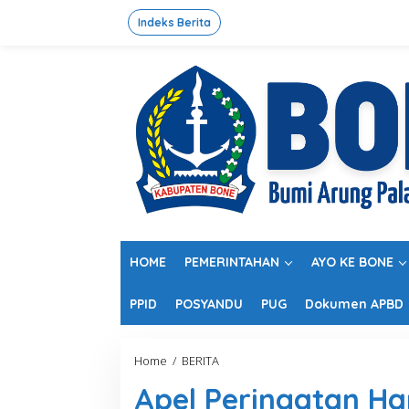
L
e
Indeks Berita
w
a
t
i
k
e
k
o
n
t
e
n
HOME
PEMERINTAHAN
AYO KE BONE
PPID
POSYANDU
PUG
Dokumen APBD
Home
/
BERITA
A
p
Apel Peringatan Ha
e