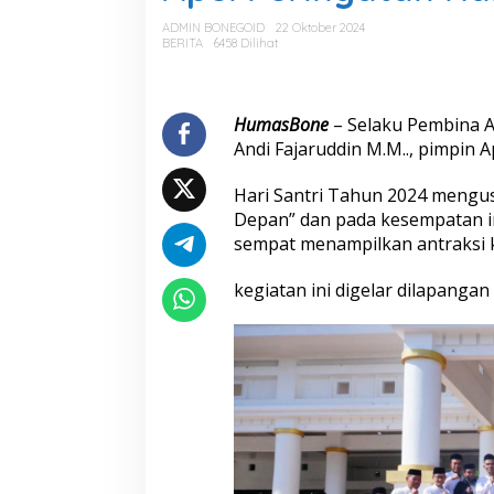
l
P
ADMIN BONEGOID
22 Oktober 2024
e
BERITA
6458 Dilihat
r
i
n
g
HumasBone
– Selaku Pembina Ap
a
Andi Fajaruddin M.M.., pimpin 
t
a
Hari Santri Tahun 2024 men
n
Depan” dan pada kesempatan in
H
a
sempat menampilkan antraksi k
r
i
kegiatan ini digelar dilapang
S
a
n
t
r
i
T
a
h
u