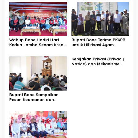
Wabup Bone Hadiri Hari
Bupati Bone Terima PKKPR
Kedua Lomba Senam Kreasi
untuk Hilirisasi Ayam
Antar OPD
Terintegrasi
Kebijakan Privasi (Privacy
Notice) dan Mekanisme
Pemenuhan Hak Subjek
Data pada Portal Bone
Satu Data
Bupati Bone Sampaikan
Pesan Keamanan dan
Antisipasi El Nino di Bengo