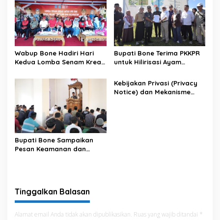
Wabup Bone Hadiri Hari
Bupati Bone Terima PKKPR
Kedua Lomba Senam Kreasi
untuk Hilirisasi Ayam
Antar OPD
Terintegrasi
Kebijakan Privasi (Privacy
Notice) dan Mekanisme
Pemenuhan Hak Subjek
Data pada Portal Bone
Satu Data
Bupati Bone Sampaikan
Pesan Keamanan dan
Antisipasi El Nino di Bengo
Tinggalkan Balasan
Alamat email Anda tidak akan dipublikasikan.
Ruas yang wajib ditandai
*