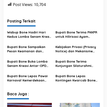
Post Views:
10,704
Posting Terkait
Wabup Bone Hadiri Hari
Bupati Bone Terima PKKPR
Kedua Lomba Senam Kreasi
untuk Hilirisasi Ayam
Antar OPD
Terintegrasi
Bupati Bone Sampaikan
Kebijakan Privasi (Privacy
Pesan Keamanan dan
Notice) dan Mekanisme
Antisipasi El Nino di Bengo
Pemenuhan Hak Subjek
Data pada Portal Bone
Bupati Bone Buka Lomba
Bupati Bone Terima
Satu Data
Senam Kreasi Antar-OPD
Kunjungan Silaturahmi
Meriahkan HUT ke-81 RI
Dandodiklatpur Rindam
XIV/Hasanuddin
Bupati Bone Lepas Pawai
Bupati Bone Lepas
Karnaval Kemerdekaan
Kontingen Kwarcab Bone
PAUD se-Kabupaten Bone
Menuju Jambore Nasional
Sambut HUT ke-81 RI
XII Tahun 2026
Baca Juga :