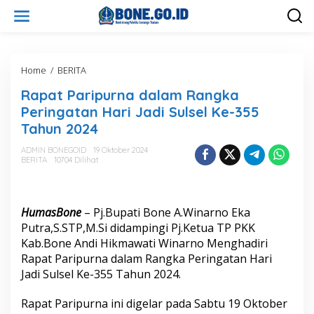
L
e
w
a
t
i
Home
/
BERITA
R
k
a
Rapat Paripurna dalam Rangka
e
p
k
a
Peringatan Hari Jadi Sulsel Ke-355
o
t
Tahun 2024
n
P
t
a
ADMIN BONEGOID
19 Oktober 2024
e
r
BERITA
10704 Dilihat
n
i
p
u
r
HumasBone
– Pj.Bupati Bone A.Winarno Eka
n
Putra,S.STP,M.Si didampingi Pj.Ketua TP PKK
a
Kab.Bone Andi Hikmawati Winarno Menghadiri
d
Rapat Paripurna dalam Rangka Peringatan Hari
a
l
Jadi Sulsel Ke-355 Tahun 2024.
a
m
Rapat Paripurna ini digelar pada Sabtu 19 Oktober
R