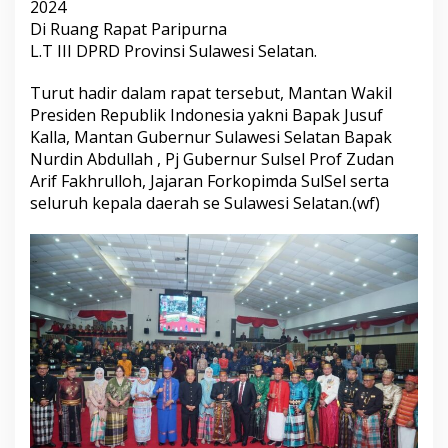
2024
a
Di Ruang Rapat Paripurna
n
g
L.T III DPRD Provinsi Sulawesi Selatan.
k
a
Turut hadir dalam rapat tersebut, Mantan Wakil
P
Presiden Republik Indonesia yakni Bapak Jusuf
e
Kalla, Mantan Gubernur Sulawesi Selatan Bapak
r
i
Nurdin Abdullah , Pj Gubernur Sulsel Prof Zudan
n
Arif Fakhrulloh, Jajaran Forkopimda SulSel serta
g
seluruh kepala daerah se Sulawesi Selatan.(wf)
a
t
a
n
H
a
r
i
J
a
d
i
S
u