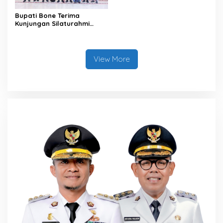
Bupati Bone Terima
Kunjungan Silaturahmi
Dandodiklatpur Rindam
XIV/Hasanuddin
View More