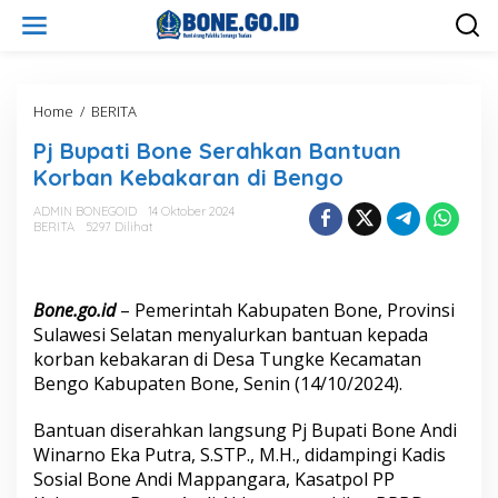
L
e
w
a
t
i
Home
/
BERITA
P
k
j
Pj Bupati Bone Serahkan Bantuan
e
B
k
u
Korban Kebakaran di Bengo
o
p
n
a
ADMIN BONEGOID
14 Oktober 2024
t
BERITA
5297 Dilihat
t
e
i
n
B
o
Bone.go.id
– Pemerintah Kabupaten Bone, Provinsi
n
e
Sulawesi Selatan menyalurkan bantuan kepada
S
korban kebakaran di Desa Tungke Kecamatan
e
Bengo Kabupaten Bone, Senin (14/10/2024).
r
a
Bantuan diserahkan langsung Pj Bupati Bone Andi
h
k
Winarno Eka Putra, S.STP., M.H., didampingi Kadis
a
Sosial Bone Andi Mappangara, Kasatpol PP
n