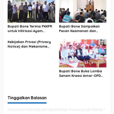
Bupati Bone Terima PKKPR
Bupati Bone Sampaikan
untuk Hilirisasi Ayam
Pesan Keamanan dan
Terintegrasi
Antisipasi El Nino di Bengo
Kebijakan Privasi (Privacy
Notice) dan Mekanisme
Pemenuhan Hak Subjek
Data pada Portal Bone
Satu Data
Bupati Bone Buka Lomba
Senam Kreasi Antar-OPD
Meriahkan HUT ke-81 RI
Tinggalkan Balasan
Alamat email Anda tidak akan dipublikasikan.
Ruas yang wajib ditandai
*