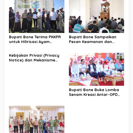
Bupati Bone Terima PKKPR
Bupati Bone Sampaikan
untuk Hilirisasi Ayam
Pesan Keamanan dan
Terintegrasi
Antisipasi El Nino di Bengo
Kebijakan Privasi (Privacy
Notice) dan Mekanisme
Pemenuhan Hak Subjek
Data pada Portal Bone
Satu Data
Bupati Bone Buka Lomba
Senam Kreasi Antar-OPD
Meriahkan HUT ke-81 RI