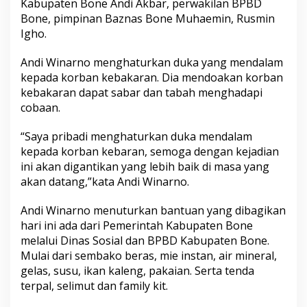
Kabupaten Bone Andi Akbar, perwakilan BPBD
B
Bone, pimpinan Baznas Bone Muhaemin, Rusmin
a
Igho.
n
t
u
Andi Winarno menghaturkan duka yang mendalam
a
kepada korban kebakaran. Dia mendoakan korban
n
kebakaran dapat sabar dan tabah menghadapi
K
cobaan.
o
r
b
“Saya pribadi menghaturkan duka mendalam
a
kepada korban kebaran, semoga dengan kejadian
n
ini akan digantikan yang lebih baik di masa yang
K
akan datang,”kata Andi Winarno.
e
b
a
Andi Winarno menuturkan bantuan yang dibagikan
k
hari ini ada dari Pemerintah Kabupaten Bone
a
melalui Dinas Sosial dan BPBD Kabupaten Bone.
r
Mulai dari sembako beras, mie instan, air mineral,
a
n
gelas, susu, ikan kaleng, pakaian. Serta tenda
d
terpal, selimut dan family kit.
i
B