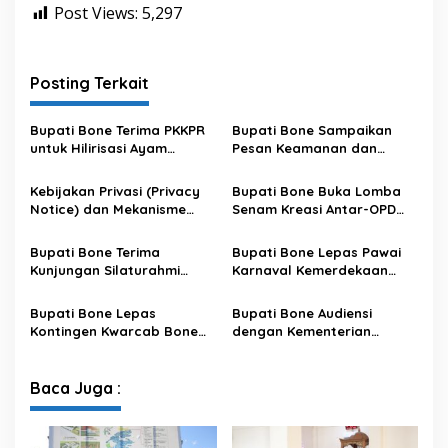
Post Views:
5,297
Posting Terkait
Bupati Bone Terima PKKPR
Bupati Bone Sampaikan
untuk Hilirisasi Ayam
Pesan Keamanan dan
Terintegrasi
Antisipasi El Nino di Bengo
Kebijakan Privasi (Privacy
Bupati Bone Buka Lomba
Notice) dan Mekanisme
Senam Kreasi Antar-OPD
Pemenuhan Hak Subjek
Meriahkan HUT ke-81 RI
Data pada Portal Bone
Bupati Bone Terima
Bupati Bone Lepas Pawai
Satu Data
Kunjungan Silaturahmi
Karnaval Kemerdekaan
Dandodiklatpur Rindam
PAUD se-Kabupaten Bone
XIV/Hasanuddin
Sambut HUT ke-81 RI
Bupati Bone Lepas
Bupati Bone Audiensi
Kontingen Kwarcab Bone
dengan Kementerian
Menuju Jambore Nasional
Kehutanan Bahas
XII Tahun 2026
Penataan Kawasan Hutan
untuk Kepastian Hak Tanah
Baca Juga :
Masyarakat