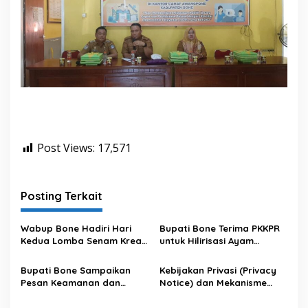
Post Views:
17,571
Posting Terkait
Wabup Bone Hadiri Hari
Bupati Bone Terima PKKPR
Kedua Lomba Senam Kreasi
untuk Hilirisasi Ayam
Antar OPD
Terintegrasi
Bupati Bone Sampaikan
Kebijakan Privasi (Privacy
Pesan Keamanan dan
Notice) dan Mekanisme
Antisipasi El Nino di Bengo
Pemenuhan Hak Subjek
Data pada Portal Bone