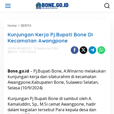
L
e
w
a
t
i
Home
/
BERITA
K
k
u
Kunjungan Kerja Pj.Bupati Bone Di
e
n
k
j
Kecamatan Awangpone
o
u
n
n
ADMIN BONEGOID
10 September 2024
t
BERITA
17571 Dilihat
g
e
a
n
n
K
Bone.go.id
– Pj.Bupati Bone, A.Winarno melakukan
e
r
kunjungan kerja dan silaturahmi di kecamatan
j
Awangpone,Kabupaten Bone, Sulawesi Selatan,
a
Selasa (10/9/2024).
P
j
Kunjungan Pj Bupati Bone di sambut oleh A.
.
B
Kamaluddin, Sp., M.Si camat Awangpone, hadir
u
dalam kegiatan tersebut Para kepala desa dan
p