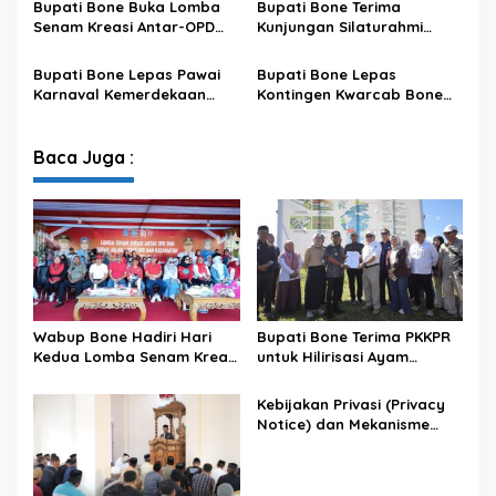
Bupati Bone Buka Lomba
Bupati Bone Terima
Satu Data
Senam Kreasi Antar-OPD
Kunjungan Silaturahmi
Meriahkan HUT ke-81 RI
Dandodiklatpur Rindam
XIV/Hasanuddin
Bupati Bone Lepas Pawai
Bupati Bone Lepas
Karnaval Kemerdekaan
Kontingen Kwarcab Bone
PAUD se-Kabupaten Bone
Menuju Jambore Nasional
Sambut HUT ke-81 RI
XII Tahun 2026
Baca Juga :
Wabup Bone Hadiri Hari
Bupati Bone Terima PKKPR
Kedua Lomba Senam Kreasi
untuk Hilirisasi Ayam
Antar OPD
Terintegrasi
Kebijakan Privasi (Privacy
Notice) dan Mekanisme
Pemenuhan Hak Subjek
Data pada Portal Bone
Satu Data