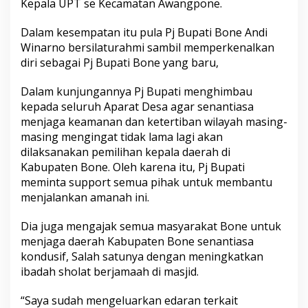
Kepala UPT se Kecamatan Awangpone.
a
t
Dalam kesempatan itu pula Pj Bupati Bone Andi
i
B
Winarno bersilaturahmi sambil memperkenalkan
o
diri sebagai Pj Bupati Bone yang baru,
n
e
Dalam kunjungannya Pj Bupati menghimbau
D
kepada seluruh Aparat Desa agar senantiasa
i
K
menjaga keamanan dan ketertiban wilayah masing-
e
masing mengingat tidak lama lagi akan
c
dilaksanakan pemilihan kepala daerah di
a
Kabupaten Bone. Oleh karena itu, Pj Bupati
m
meminta support semua pihak untuk membantu
a
t
menjalankan amanah ini.
a
n
Dia juga mengajak semua masyarakat Bone untuk
A
menjaga daerah Kabupaten Bone senantiasa
w
kondusif, Salah satunya dengan meningkatkan
a
n
ibadah sholat berjamaah di masjid.
g
p
“Saya sudah mengeluarkan edaran terkait
o