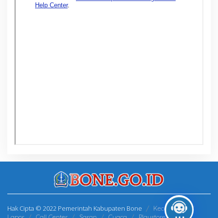
Hak Cipta © 2022 Pemerintah Kabupaten Bone
Kecamatan
Lapor
Call Center
Saran
Cuaca
Playstore