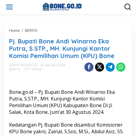
L
e
w
a
t
i
Home
/
BERITA
P
k
j
Pj. Bupati Bone Andi Winarno Eka
e
.
k
B
Putra, S.STP., MH. Kunjungi Kantor
o
u
Komisi Pemilihan Umum (KPU) Bone
n
p
t
a
ADMIN BONEGOID
30 Agustus 2024
e
t
BERITA
5757 Dilihat
n
i
B
o
n
Bone.go.id – Pj. Bupati Bone Andi Winarno Eka
e
Putra, S.STP., MH. Kunjungi Kantor Komisi
A
Pemilihan Umum (KPU) Kabupaten Bone Di Jl.
n
Salak, Kota Bone, Jum’at 30 Agustus 2024.
d
i
W
Kedatangan Pj. Bupati Bone disambut Komisioner
i
KPU Bone yakni, Zainal, S.Sos, M.Si., Abdul Asiz, SS.
n