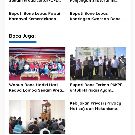
Senam Kreasi Antar-OPD
Kunjungan Silaturahmi
Meriahkan HUT ke-81 RI
Dandodiklatpur Rindam
XIV/Hasanuddin
Bupati Bone Lepas Pawai
Bupati Bone Lepas
Karnaval Kemerdekaan
Kontingen Kwarcab Bone
PAUD se-Kabupaten Bone
Menuju Jambore Nasional
Sambut HUT ke-81 RI
XII Tahun 2026
Baca Juga :
Wabup Bone Hadiri Hari
Bupati Bone Terima PKKPR
Kedua Lomba Senam Kreasi
untuk Hilirisasi Ayam
Antar OPD
Terintegrasi
Kebijakan Privasi (Privacy
Notice) dan Mekanisme
Pemenuhan Hak Subjek
Data pada Portal Bone
Satu Data