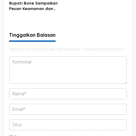
Bupati Bone Sampaikan
Pesan Keamanan dan
Antisipasi El Nino di Bengo
Tinggalkan Balasan
Alamat email Anda tidak akan dipublikasikan.
Ruas yang wajib ditandai
*