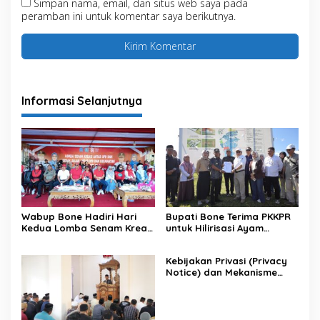
Simpan nama, email, dan situs web saya pada
peramban ini untuk komentar saya berikutnya.
Informasi Selanjutnya
Wabup Bone Hadiri Hari
Bupati Bone Terima PKKPR
Kedua Lomba Senam Kreasi
untuk Hilirisasi Ayam
Antar OPD
Terintegrasi
Kebijakan Privasi (Privacy
Notice) dan Mekanisme
Pemenuhan Hak Subjek
Data pada Portal Bone
Satu Data