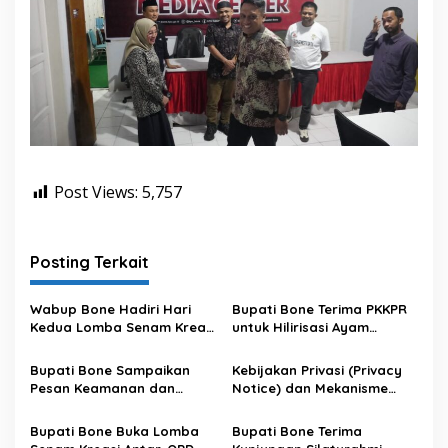
a
n
U
m
u
m
(
K
P
U
Post Views:
5,757
)
B
o
n
Posting Terkait
e
Wabup Bone Hadiri Hari
Bupati Bone Terima PKKPR
Kedua Lomba Senam Kreasi
untuk Hilirisasi Ayam
Antar OPD
Terintegrasi
Bupati Bone Sampaikan
Kebijakan Privasi (Privacy
Pesan Keamanan dan
Notice) dan Mekanisme
Antisipasi El Nino di Bengo
Pemenuhan Hak Subjek
Data pada Portal Bone
Bupati Bone Buka Lomba
Bupati Bone Terima
Satu Data