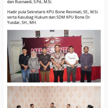
dan Rusnaedi, S.Pd., M.Si.
a
r
Hadir pula Sekretaris KPU Bone Resmiati, SE., M.Si.
n
o
serta Kasubag Hukum dan SDM KPU Bone Dr.
E
Yusdar, SH., MH.
k
a
P
u
t
r
a
,
S
.
S
T
P
.
,
M
H
.
K
u