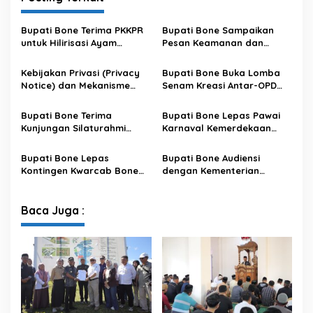
Bupati Bone Terima PKKPR
Bupati Bone Sampaikan
untuk Hilirisasi Ayam
Pesan Keamanan dan
Terintegrasi
Antisipasi El Nino di Bengo
Kebijakan Privasi (Privacy
Bupati Bone Buka Lomba
Notice) dan Mekanisme
Senam Kreasi Antar-OPD
Pemenuhan Hak Subjek
Meriahkan HUT ke-81 RI
Data pada Portal Bone
Bupati Bone Terima
Bupati Bone Lepas Pawai
Satu Data
Kunjungan Silaturahmi
Karnaval Kemerdekaan
Dandodiklatpur Rindam
PAUD se-Kabupaten Bone
XIV/Hasanuddin
Sambut HUT ke-81 RI
Bupati Bone Lepas
Bupati Bone Audiensi
Kontingen Kwarcab Bone
dengan Kementerian
Menuju Jambore Nasional
Kehutanan Bahas
XII Tahun 2026
Penataan Kawasan Hutan
untuk Kepastian Hak Tanah
Baca Juga :
Masyarakat