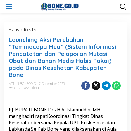
L
e
w
a
t
i
Home
/
BERITA
L
k
a
Launching Aksi Perubahan
e
u
k
n
“Temmacapa Mua” (Sistem Informasi
o
c
Pencatatan dan Pelaporan Mutasi
n
h
Obat dan Bahan Medis Habis Pakai)
t
i
e
n
pada Dinas Kesehatan Kabupaten
n
g
Bone
A
k
ADMIN BONEGOID
7 Desember 2023
s
BERITA
5882 Dilihat
i
P
e
r
PJ. BUPATI BONE Drs H.A. Islamuddin, MH,
u
menghadiri rapatKoordinasi Tingkat Dinas
b
Kesehatan bersama Kepala UPT Puskesmas dan
a
Labkesda Se Kab Bone yang dilaksanakan di Aula
h