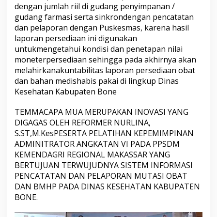
dengan
jumlah
riil
di
gudang
penyimpanan
/
o
gudang
farmasi
serta
sinkron
dengan
pencatatan
r
a
dan
pelaporan
dengan
Puskesmas
,
karena
hasil
n
laporan
persediaan
ini
digunakan
M
untuk
mengetahui
kondisi
dan
penetapan
nilai
u
moneter
persediaan
sehingga
pada
akhirnya
akan
t
a
melahirkan
akuntabilitas
laporan
persediaan
obat
s
dan
bahan
medis
habis
pakai
di
lingkup
Dinas
i
Kesehatan
Kabupaten
Bone
O
b
TEMMACAPA MUA MERUPAKAN INOVASI YANG
a
t
DIGAGAS OLEH REFORMER NURLINA,
d
S.
ST,M
.Kes
PESERTA PELATIHAN KEPEMIMPINAN
a
ADMINITRATOR ANGKATAN VI PADA PPSDM
n
KEMENDAGRI REGIONAL MAKASSAR YANG
B
BERTUJUAN TERWUJUDNYA SISTEM INFORMASI
a
h
PENCATATAN DAN PELAPORAN MUTASI OBAT
a
DAN BMHP PADA DINAS KESEHATAN KABUPATEN
n
BONE.
M
e