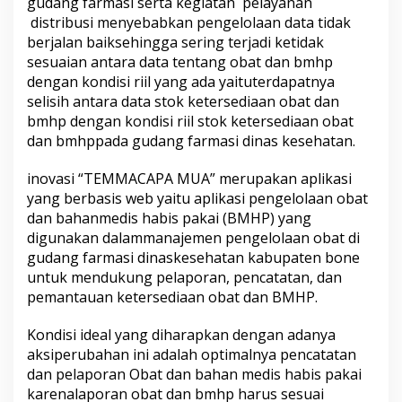
gudang
farmasi
serta
kegiatan
pelayanan
f
distribusi
menyebabkan
pengelolaan
data
tidak
o
berjalan
baik
sehingga
sering
terjadi
ketidak
r
sesuaian
antara
data
tentang
obat
dan
bmhp
m
a
dengan
kondisi
riil
yang
ada
yaitu
terdapatnya
s
selisih
antara
data
stok
ketersediaan
obat
dan
i
bmhp
dengan
kondisi
riil
stok
ketersediaan
obat
P
dan
bmhp
pada
gudang
farmasi
dinas
kesehatan
.
e
n
c
inovasi
“TEMMACAPA MUA”
merupakan
aplikasi
a
yang
berbasis
web
yaitu
aplikasi
pengelolaan
obat
t
dan
bahan
medis
habis
pakai
(BMHP) yang
a
digunakan
dalam
manajemen
pengelolaan
obat
di
t
a
gudang
farmasi
dinas
kesehatan
kabupaten
bone
n
untuk
mendukung
pelaporan
,
pencatatan
, dan
d
pemantauan
ketersediaan
obat
dan BMHP
.
a
n
Kondisi
ideal yang
diharapkan
dengan
adanya
P
e
aksi
perubahan
ini
adalah
optimalnya
pencatatan
l
dan
pelaporan
Obat dan
bahan
medis
habis
pakai
a
karena
laporan
obat
dan
bmhp
harus
sesuai
p