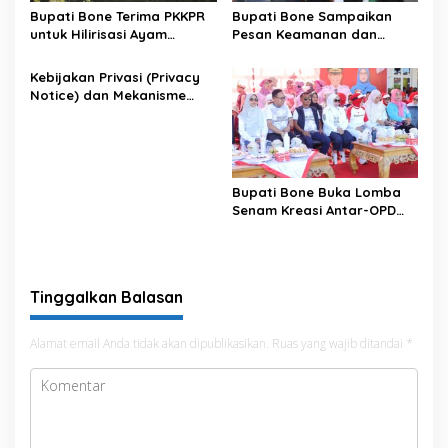
Bupati Bone Terima PKKPR
Bupati Bone Sampaikan
untuk Hilirisasi Ayam
Pesan Keamanan dan
Terintegrasi
Antisipasi El Nino di Bengo
Kebijakan Privasi (Privacy
Notice) dan Mekanisme
Pemenuhan Hak Subjek
Data pada Portal Bone
Satu Data
Bupati Bone Buka Lomba
Senam Kreasi Antar-OPD
Meriahkan HUT ke-81 RI
Tinggalkan Balasan
Alamat email Anda tidak akan dipublikasikan.
Ruas yang wajib ditandai
*