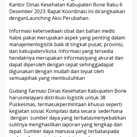
a
Kantor Dinas Kesehatan Kabupaten Bone Rabu 6
n
Desember 2023. Rapat Koordinasi ini dirangkaikan
“
denganLaunching Aksi Perubahan
T
e
Informasi
ketersediaan
obat
dan
b
a
han
medis
m
m
habis
pakai
merupakan
aspek
yang
penting
dalam
a
manajemen
logistik
baik
di
tingkat
pusat
,
provinsi
,
c
dan
kabupaten
/
kota
.
Informasi
yang
tersedia
a
hendaknya
merupakan
informasi
yang
akurat
dan
p
dapat
diperoleh
dengan
cepat
sehingga
dapat
a
M
digunakan
dengan
mudah
dan
tepat
oleh
u
semua
pihak
yang
membutuhkan
a
”
Gudang Farmasi
Dinas Kesehatan
Kabupaten
Bone
(
harus
melayani
distribusi
logistik
untuk
38
S
i
Puskesmas
,
termasuk
permintaan
khusus
seperti
s
kegiatan
sosial
.
Kompilasi
data
secara
sederhana
t
dengan
sumber
daya
yang
terbatas
menyebabkan
e
sulitnya
menghasilkan
laporan
yang
lengkap
dan
m
I
tepat
.
Sumber
daya
manusia
yang
terbatas
pada
n