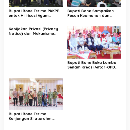
Bupati Bone Terima PKKPR
Bupati Bone Sampaikan
untuk Hilirisasi Ayam
Pesan Keamanan dan
Terintegrasi
Antisipasi El Nino di Bengo
Kebijakan Privasi (Privacy
Notice) dan Mekanisme
Pemenuhan Hak Subjek
Data pada Portal Bone
Satu Data
Bupati Bone Buka Lomba
Senam Kreasi Antar-OPD
Meriahkan HUT ke-81 RI
Bupati Bone Terima
Kunjungan Silaturahmi
Dandodiklatpur Rindam
XIV/Hasanuddin