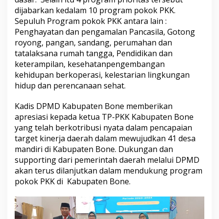
n
dijabarkan kedalam 10 program pokok PKK.
i
Sepuluh Program pokok PKK antara lain :
n
Penghayatan dan pengamalan Pancasila, Gotong
g
royong, pangan, sandang, perumahan dan
k
a
tatalaksana rumah tangga, Pendidikan dan
t
keterampilan, kesehatanpengembangan
a
kehidupan berkoperasi, kelestarian lingkungan
n
hidup dan perencanaan sehat.
K
a
p
Kadis DPMD Kabupaten Bone memberikan
a
apresiasi kepada ketua TP-PKK Kabupaten Bone
s
yang telah berkotribusi nyata dalam pencapaian
i
target kinerja daerah dalam mewujudkan 41 desa
t
a
mandiri di Kabupaten Bone. Dukungan dan
s
supporting dari pemerintah daerah melalui DPMD
P
akan terus dilanjutkan dalam mendukung program
e
pokok PKK di Kabupaten Bone.
n
g
u
r
u