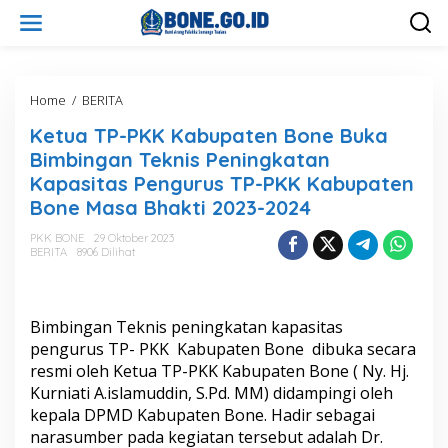
L
e
w
a
t
i
Home
/
BERITA
K
k
e
Ketua TP-PKK Kabupaten Bone Buka
e
t
k
u
Bimbingan Teknis Peningkatan
o
a
Kapasitas Pengurus TP-PKK Kabupaten
n
T
Bone Masa Bhakti 2023-2024
t
P
e
-
PKK BONE
29 Oktober 2023
n
P
BERITA
8906 Dilihat
K
K
K
a
Bimbingan Teknis peningkatan kapasitas
b
pengurus TP- PKK Kabupaten Bone dibuka secara
u
resmi oleh Ketua TP-PKK Kabupaten Bone ( Ny. Hj.
p
a
Kurniati A.islamuddin, S.Pd. MM) didampingi oleh
t
kepala DPMD Kabupaten Bone. Hadir sebagai
e
narasumber pada kegiatan tersebut adalah Dr.
n