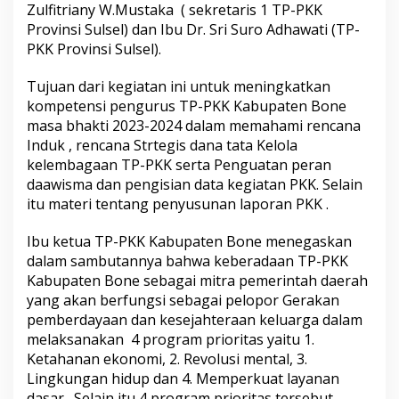
Zulfitriany W.Mustaka ( sekretaris 1 TP-PKK
B
o
Provinsi Sulsel) dan Ibu Dr. Sri Suro Adhawati (TP-
n
PKK Provinsi Sulsel).
e
B
Tujuan dari kegiatan ini untuk meningkatkan
u
kompetensi pengurus TP-PKK Kabupaten Bone
k
a
masa bhakti 2023-2024 dalam memahami rencana
B
Induk , rencana Strtegis dana tata Kelola
i
kelembagaan TP-PKK serta Penguatan peran
m
daawisma dan pengisian data kegiatan PKK. Selain
b
itu materi tentang penyusunan laporan PKK .
i
n
g
Ibu ketua TP-PKK Kabupaten Bone menegaskan
a
dalam sambutannya bahwa keberadaan TP-PKK
n
Kabupaten Bone sebagai mitra pemerintah daerah
T
yang akan berfungsi sebagai pelopor Gerakan
e
k
pemberdayaan dan kesejahteraan keluarga dalam
n
melaksanakan 4 program prioritas yaitu 1.
i
Ketahanan ekonomi, 2. Revolusi mental, 3.
s
Lingkungan hidup dan 4. Memperkuat layanan
P
e
dasar. Selain itu 4 program prioritas tersebut