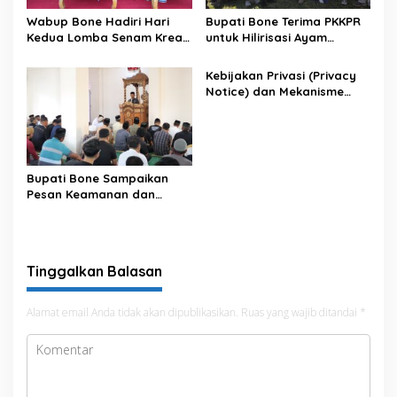
Wabup Bone Hadiri Hari
Bupati Bone Terima PKKPR
Kedua Lomba Senam Kreasi
untuk Hilirisasi Ayam
Antar OPD
Terintegrasi
Kebijakan Privasi (Privacy
Notice) dan Mekanisme
Pemenuhan Hak Subjek
Data pada Portal Bone
Satu Data
Bupati Bone Sampaikan
Pesan Keamanan dan
Antisipasi El Nino di Bengo
Tinggalkan Balasan
Alamat email Anda tidak akan dipublikasikan.
Ruas yang wajib ditandai
*