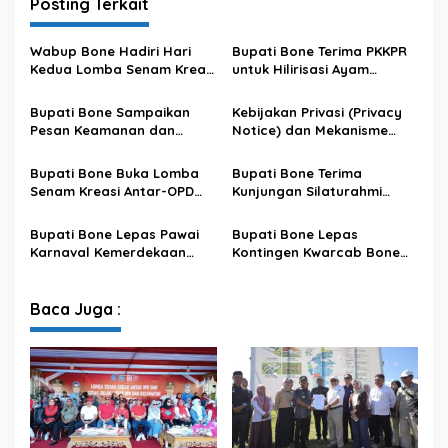
Posting Terkait
Wabup Bone Hadiri Hari
Bupati Bone Terima PKKPR
Kedua Lomba Senam Kreasi
untuk Hilirisasi Ayam
Antar OPD
Terintegrasi
Bupati Bone Sampaikan
Kebijakan Privasi (Privacy
Pesan Keamanan dan
Notice) dan Mekanisme
Antisipasi El Nino di Bengo
Pemenuhan Hak Subjek
Data pada Portal Bone
Bupati Bone Buka Lomba
Bupati Bone Terima
Satu Data
Senam Kreasi Antar-OPD
Kunjungan Silaturahmi
Meriahkan HUT ke-81 RI
Dandodiklatpur Rindam
XIV/Hasanuddin
Bupati Bone Lepas Pawai
Bupati Bone Lepas
Karnaval Kemerdekaan
Kontingen Kwarcab Bone
PAUD se-Kabupaten Bone
Menuju Jambore Nasional
Sambut HUT ke-81 RI
XII Tahun 2026
Baca Juga :