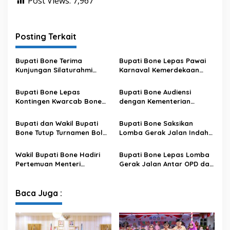
Post Views:
7,967
a
k
i
l
Posting Terkait
a
n
Bupati Bone Terima
Bupati Bone Lepas Pawai
R
Kunjungan Silaturahmi
Karnaval Kemerdekaan
a
Dandodiklatpur Rindam
PAUD se-Kabupaten Bone
k
XIV/Hasanuddin
Sambut HUT ke-81 RI
y
Bupati Bone Lepas
Bupati Bone Audiensi
a
Kontingen Kwarcab Bone
dengan Kementerian
t
Menuju Jambore Nasional
Kehutanan Bahas
D
XII Tahun 2026
Penataan Kawasan Hutan
Bupati dan Wakil Bupati
Bupati Bone Saksikan
a
untuk Kepastian Hak Tanah
Bone Tutup Turnamen Bola
Lomba Gerak Jalan Indah
e
Masyarakat
Voli BerAmal Cup 2026,
Pelajar, Tanamkan Disiplin
r
Tambah Bonus Rp10 Juta
dan Bangkitkan Semangat
Wakil Bupati Bone Hadiri
Bupati Bone Lepas Lomba
a
untuk Para Juara
Kemerdekaan
Pertemuan Menteri
Gerak Jalan Antar OPD dan
h
Lingkungan Hidup Bahas
Kecamatan, Perkuat
(
Pengelolaan Sampah
Semangat Kolaborasi
D
Modern di Sulawesi Selatan
Sambut HUT ke-81 RI
P
Baca Juga :
R
D
)
K