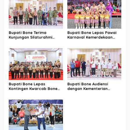
Bupati Bone Terima
Bupati Bone Lepas Pawai
Kunjungan Silaturahmi
Karnaval Kemerdekaan
Dandodiklatpur Rindam
PAUD se-Kabupaten Bone
XIV/Hasanuddin
Sambut HUT ke-81 RI
Bupati Bone Lepas
Bupati Bone Audiensi
Kontingen Kwarcab Bone
dengan Kementerian
Menuju Jambore Nasional
Kehutanan Bahas
XII Tahun 2026
Penataan Kawasan Hutan
untuk Kepastian Hak Tanah
Masyarakat