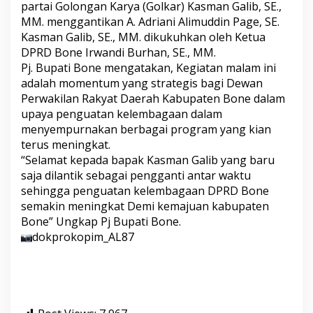
partai Golongan Karya (Golkar) Kasman Galib, SE.,
r
MM. menggantikan A. Adriani Alimuddin Page, SE.
i
R
Kasman Galib, SE., MM. dikukuhkan oleh Ketua
a
DPRD Bone Irwandi Burhan, SE., MM.
p
Pj. Bupati Bone mengatakan, Kegiatan malam ini
a
adalah momentum yang strategis bagi Dewan
t
P
Perwakilan Rakyat Daerah Kabupaten Bone dalam
a
upaya penguatan kelembagaan dalam
r
menyempurnakan berbagai program yang kian
i
terus meningkat.
p
“Selamat kepada bapak Kasman Galib yang baru
u
r
saja dilantik sebagai pengganti antar waktu
n
sehingga penguatan kelembagaan DPRD Bone
a
semakin meningkat Demi kemajuan kabupaten
D
Bone” Ungkap Pj Bupati Bone.
e
w
dokprokopim_AL87
a
n
P
e
r
w