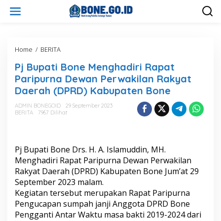
L
e
w
a
t
i
Home
/
BERITA
P
k
j
Pj Bupati Bone Menghadiri Rapat
e
B
k
u
Paripurna Dewan Perwakilan Rakyat
o
p
Daerah (DPRD) Kabupaten Bone
n
a
t
t
ADMIN BONEGOID
29 September 2023
e
i
BERITA
7967 Dilihat
n
B
o
n
e
Pj Bupati Bone Drs. H. A. Islamuddin, MH.
M
Menghadiri Rapat Paripurna Dewan Perwakilan
e
Rakyat Daerah (DPRD) Kabupaten Bone Jum’at 29
n
September 2023 malam.
g
h
Kegiatan tersebut merupakan Rapat Paripurna
a
Pengucapan sumpah janji Anggota DPRD Bone
d
Pengganti Antar Waktu masa bakti 2019-2024 dari
i