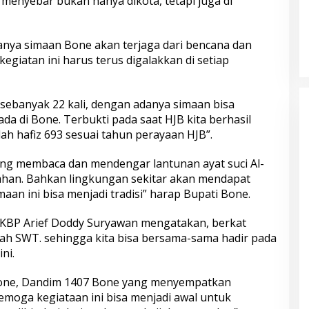
 menyebar bukan hanya dikota, tetapi juga di
nya simaan Bone akan terjaga dari bencana dan
giatan ini harus terus digalakkan di setiap
n sebanyak 22 kali, dengan adanya simaan bisa
da di Bone. Terbukti pada saat HJB kita berhasil
h hafiz 693 sesuai tahun perayaan HJB”.
ang membaca dan mendengar lantunan ayat suci Al-
han. Bahkan lingkungan sekitar akan mendapat
aan ini bisa menjadi tradisi” harap Bupati Bone.
AKBP Arief Doddy Suryawan mengatakan, berkat
lah SWT. sehingga kita bisa bersama-sama hadir pada
ni.
bone, Dandim 1407 Bone yang menyempatkan
emoga kegiataan ini bisa menjadi awal untuk