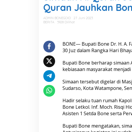
a
Quran Jauhkan Bon
a
n
A
ADMIN BONEGOID
27 Juni 2023
l
BERITA
5928 Dilihat
Q
u
r
a
BONE— Bupati Bone Dr. H. A. F
n
30 Juz dalam Rangka Hari Bhay
3
0
Bupati Bone berharap simaan 
J
kebiasaan masyarakat menjadi 
u
z
,
Simaan tersebut digelar di Mas
B
Sudarso, Kota Watampone, Seni
u
p
Hadir selaku tuan rumah Kapo
a
Bone Letkol. Inf. Moch. Risqi 
t
i
Asisten 1 Setda Bone serta Per
:
B
Bupati Bone mengatakan, simaa
e