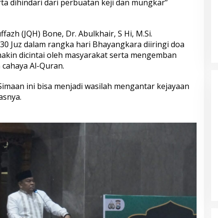
rta dihindari dari perbuatan keji dan mungkar”
fazh (JQH) Bone, Dr. Abulkhair, S Hi, M.Si.
30 Juz dalam rangka hari Bhayangkara diiringi doa
makin dicintai oleh masyarakat serta mengemban
 cahaya Al-Quran.
maan ini bisa menjadi wasilah mengantar kejayaan
asnya.