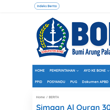
L
e
Indeks Berita
w
a
t
i
k
e
k
o
n
t
e
n
HOME
PEMERINTAHAN
AYO KE BONE
PPID
POSYANDU
PUG
Dokumen APBD
Home
/
BERITA
S
i
Simaan Al Quran 30 
m