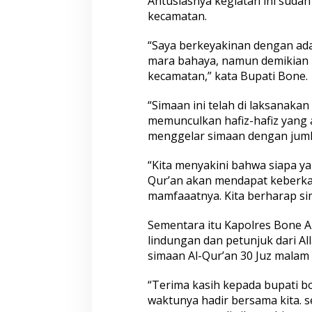
Antusiasnya kegiatan ini sudah
r
kecamatan.
k
a
h
“Saya berkeyakinan dengan ada
A
mara bahaya, namun demikian ke
l
kecamatan,” kata Bupati Bone.
Q
u
r
“Simaan ini telah di laksanaka
a
memunculkan hafiz-hafiz yang a
n
menggelar simaan dengan jumla
J
a
“Kita menyakini bahwa siapa y
u
h
Qur’an akan mendapat keberka
k
mamfaaatnya. Kita berharap sim
a
n
Sementara itu Kapolres Bone 
B
lindungan dan petunjuk dari Al
o
n
simaan Al-Qur’an 30 Juz malam i
e
D
“Terima kasih kepada bupati 
a
waktunya hadir bersama kita. s
r