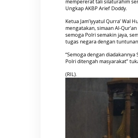
mempererat tali silaturahim se
i
B
Ungkap AKBP Arief Doddy.
e
n
Ketua Jam’iyyatul Qurra’ Wal Huf
c
mengatakan, simaan Al-Qur’an 
a
semoga Polri semakin jaya, se
n
a
tugas negara dengan tuntunan
“Semoga dengan diadakannya Si
Polri ditengah masyarakat” tuk
(RIL).