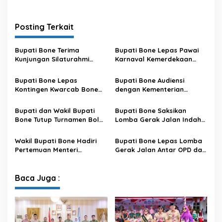
t
a
n
Posting Terkait
M
a
Bupati Bone Terima
Bupati Bone Lepas Pawai
r
Kunjungan Silaturahmi
Karnaval Kemerdekaan
e
Dandodiklatpur Rindam
PAUD se-Kabupaten Bone
XIV/Hasanuddin
Sambut HUT ke-81 RI
Bupati Bone Lepas
Bupati Bone Audiensi
Kontingen Kwarcab Bone
dengan Kementerian
Menuju Jambore Nasional
Kehutanan Bahas
XII Tahun 2026
Penataan Kawasan Hutan
Bupati dan Wakil Bupati
Bupati Bone Saksikan
untuk Kepastian Hak Tanah
Bone Tutup Turnamen Bola
Lomba Gerak Jalan Indah
Masyarakat
Voli BerAmal Cup 2026,
Pelajar, Tanamkan Disiplin
Tambah Bonus Rp10 Juta
dan Bangkitkan Semangat
Wakil Bupati Bone Hadiri
Bupati Bone Lepas Lomba
untuk Para Juara
Kemerdekaan
Pertemuan Menteri
Gerak Jalan Antar OPD dan
Lingkungan Hidup Bahas
Kecamatan, Perkuat
Pengelolaan Sampah
Semangat Kolaborasi
Modern di Sulawesi Selatan
Sambut HUT ke-81 RI
Baca Juga :