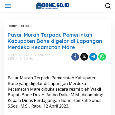
L
e
w
a
t
i
Home
/
BERITA
P
k
a
Pasar Murah Terpadu Pemerintah
e
s
k
a
Kabupaten Bone digelar di Lapangan
o
r
Merdeka Kecamatan Mare
n
M
t
u
ADMIN BONEGOID
12 April 2023
e
r
BERITA
5413 Dilihat
n
a
h
T
e
Pasar Murah Terpadu Pemerintah Kabupaten
r
Bone yang digelar di Lapangan Merdeka
p
Kecamatan Mare dibuka secara resmi oleh Wakil
a
Bupati Bone Drs. H. Ambo Dalle, M.M., didampingi
d
u
Kepala Dinas Perdagangan Bone Hamzah Sunusi,
P
S.Sos., M.Si., Rabu, 12 April 2023.
e
m