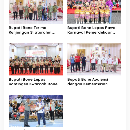
Bupati Bone Terima
Bupati Bone Lepas Pawai
Kunjungan Silaturahmi
Karnaval Kemerdekaan
Dandodiklatpur Rindam
PAUD se-Kabupaten Bone
XIV/Hasanuddin
Sambut HUT ke-81 RI
Bupati Bone Lepas
Bupati Bone Audiensi
Kontingen Kwarcab Bone
dengan Kementerian
Menuju Jambore Nasional
Kehutanan Bahas
XII Tahun 2026
Penataan Kawasan Hutan
untuk Kepastian Hak Tanah
Masyarakat