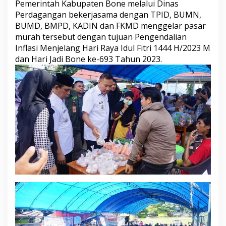
Pemerintah Kabupaten Bone melalui Dinas
e
Perdagangan bekerjasama dengan TPID, BUMN,
r
i
BUMD, BMPD, KADIN dan FKMD menggelar pasar
n
murah tersebut dengan tujuan Pengendalian
t
Inflasi Menjelang Hari Raya Idul Fitri 1444 H/2023 M
a
dan Hari Jadi Bone ke-693 Tahun 2023.
h
K
a
b
u
p
a
t
e
n
B
o
n
e
d
i
g
e
l