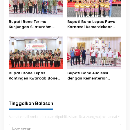
Bupati Bone Terima
Bupati Bone Lepas Pawai
Kunjungan Silaturahmi
Karnaval Kemerdekaan
Dandodiklatpur Rindam
PAUD se-Kabupaten Bone
XIV/Hasanuddin
Sambut HUT ke-81 RI
Bupati Bone Lepas
Bupati Bone Audiensi
Kontingen Kwarcab Bone
dengan Kementerian
Menuju Jambore Nasional
Kehutanan Bahas
XII Tahun 2026
Penataan Kawasan Hutan
untuk Kepastian Hak Tanah
Masyarakat
Tinggalkan Balasan
Alamat email Anda tidak akan dipublikasikan.
Ruas yang wajib ditandai
*