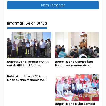
Informasi Selanjutnya
Bupati Bone Terima PKKPR
Bupati Bone Sampaikan
untuk Hilirisasi Ayam
Pesan Keamanan dan
Terintegrasi
Antisipasi El Nino di Bengo
Kebijakan Privasi (Privacy
Notice) dan Mekanisme
Pemenuhan Hak Subjek
Data pada Portal Bone
Satu Data
Bupati Bone Buka Lomba