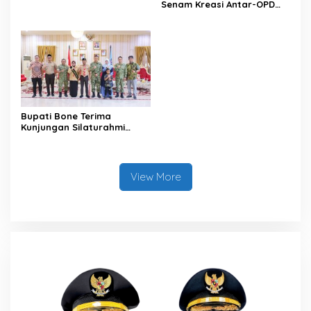
Senam Kreasi Antar-OPD
Meriahkan HUT ke-81 RI
Bupati Bone Terima
Kunjungan Silaturahmi
Dandodiklatpur Rindam
XIV/Hasanuddin
View More