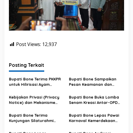
Post Views:
12,937
Posting Terkait
Bupati Bone Terima PKKPR
Bupati Bone Sampaikan
untuk Hilirisasi Ayam
Pesan Keamanan dan
Terintegrasi
Antisipasi El Nino di Bengo
Kebijakan Privasi (Privacy
Bupati Bone Buka Lomba
Notice) dan Mekanisme
Senam Kreasi Antar-OPD
Pemenuhan Hak Subjek
Meriahkan HUT ke-81 RI
Data pada Portal Bone
Bupati Bone Terima
Bupati Bone Lepas Pawai
Satu Data
Kunjungan Silaturahmi
Karnaval Kemerdekaan
Dandodiklatpur Rindam
PAUD se-Kabupaten Bone
XIV/Hasanuddin
Sambut HUT ke-81 RI