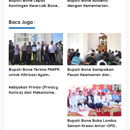
Bupati Bone Lepas
Bupati Bone Audiensi
Kontingen Kwarcab Bone
dengan Kementerian
Menuju Jambore Nasional
Kehutanan Bahas
XII Tahun 2026
Penataan Kawasan Hutan
untuk Kepastian Hak Tanah
Baca Juga :
Masyarakat
Bupati Bone Terima PKKPR
Bupati Bone Sampaikan
untuk Hilirisasi Ayam
Pesan Keamanan dan
Terintegrasi
Antisipasi El Nino di Bengo
Kebijakan Privasi (Privacy
Notice) dan Mekanisme
Pemenuhan Hak Subjek
Data pada Portal Bone
Satu Data
Bupati Bone Buka Lomba
Senam Kreasi Antar-OPD