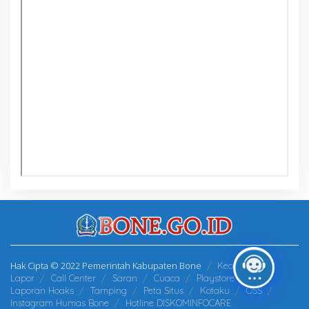
Hak Cipta © 2022 Pemerintah Kabupaten Bone
Kecamatan
Lapor
Call Center
Saran
Cuaca
Playstore
Laporan Hoaks
Tamping
Peta Situs
Kotaku
OSS
Instagram Humas Bone
Hotline DISKOMINFOCARE