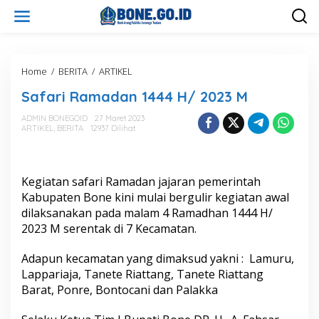
L
e
w
a
t
i
Home
/
BERITA
/
ARTIKEL
S
k
a
Safari Ramadan 1444 H/ 2023 M
e
f
k
a
ADMIN BONEGOID
27 Maret 2023
o
r
ARTIKEL
,
BERITA
12937 Dilihat
n
i
t
R
e
a
n
m
Kegiatan safari Ramadan jajaran pemerintah
a
Kabupaten Bone kini mulai bergulir kegiatan awal
d
dilaksanakan pada malam 4 Ramadhan 1444 H/
a
n
2023 M serentak di 7 Kecamatan.
1
4
Adapun kecamatan yang dimaksud yakni : Lamuru,
4
Lappariaja, Tanete Riattang, Tanete Riattang
4
Barat, Ponre, Bontocani dan Palakka
H
/
2