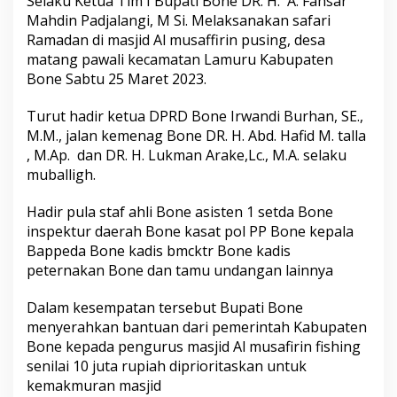
Selaku Ketua Tim I Bupati Bone DR. H. A. Fahsar
0
Mahdin Padjalangi, M Si. Melaksanakan safari
2
Ramadan di masjid Al musaffirin pusing, desa
3
matang pawali kecamatan Lamuru Kabupaten
M
Bone Sabtu 25 Maret 2023.
Turut hadir ketua DPRD Bone Irwandi Burhan, SE.,
M.M., jalan kemenag Bone DR. H. Abd. Hafid M. talla
, M.Ap. dan DR. H. Lukman Arake,Lc., M.A. selaku
muballigh.
Hadir pula staf ahli Bone asisten 1 setda Bone
inspektur daerah Bone kasat pol PP Bone kepala
Bappeda Bone kadis bmcktr Bone kadis
peternakan Bone dan tamu undangan lainnya
Dalam kesempatan tersebut Bupati Bone
menyerahkan bantuan dari pemerintah Kabupaten
Bone kepada pengurus masjid Al musafirin fishing
senilai 10 juta rupiah diprioritaskan untuk
kemakmuran masjid