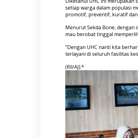
Diketahui UHC ini merupakan 
o
n
setiap warga dalam populasi me
e
promotif, preventif, kuratif dan
:
R
Menurut Sekda Bone, dengan d
e
mau berobat tinggal memperlih
n
c
a
“Dengan UHC nanti kita berhara
n
terlayani di seluruh fasilitas 
a
n
(Ril/AJ).*
y
a
A
k
h
i
r
J
a
n
u
a
r