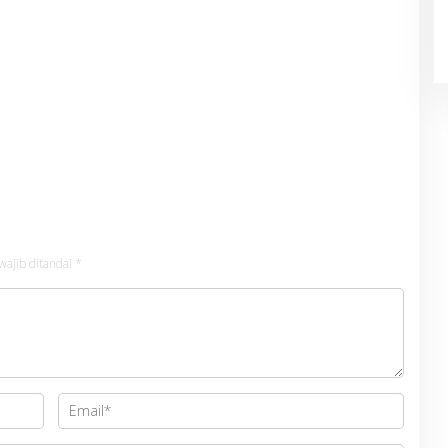
wajib ditandai
*