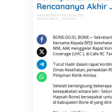
s
Rencananya Akhir 
i
a
p
ADMIN BONEGOID
20 Januari 2023
a
ARTIKEL
,
BERITA
7940 Dilihat
n
L
a
u
BONE.GO.ID, BONE— Sekretaris
n
bersama Kepala BPJS kesehatan 
c
MM, AAK menggelar Rapat Kordi
h
Coverage (UHC ), di Cafe RC Te
i
n
g
Turut Hadir dalam rapat kordina
U
Dinas Kesehatan, perwakilan R
H
Pimpinan Klinik Annisa.
C
,
Setelah berlangsung beberapa 
S
e
kesepakatan antara lain : Selu
k
Hapsah Bone) bersepakat unt
d
di kabupaten Bone di yang dire
a
B