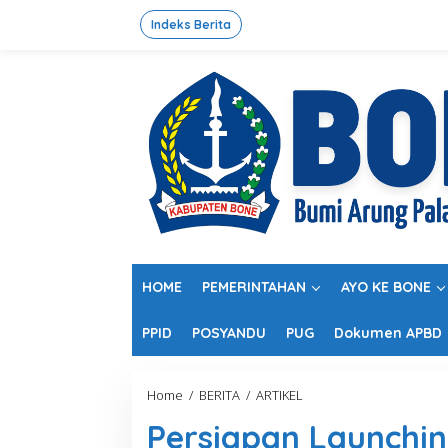
L
e
Indeks Berita
w
a
t
i
k
e
k
o
n
t
e
n
HOME
PEMERINTAHAN
AYO KE BONE
PPID
POSYANDU
PUG
Dokumen APBD
Home
/
BERITA
/
ARTIKEL
P
e
Persiapan Launchin
r