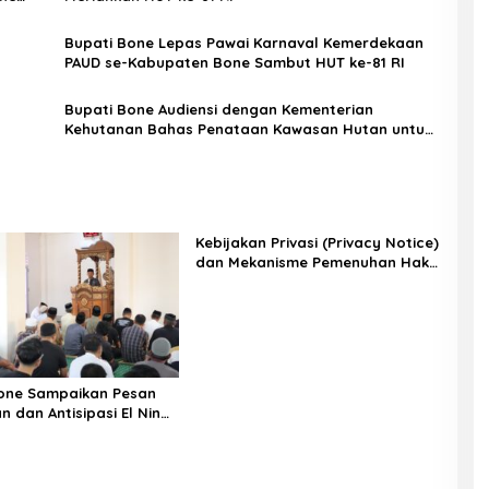
Bupati Bone Lepas Pawai Karnaval Kemerdekaan
PAUD se-Kabupaten Bone Sambut HUT ke-81 RI
Bupati Bone Audiensi dengan Kementerian
Kehutanan Bahas Penataan Kawasan Hutan untuk
Kepastian Hak Tanah Masyarakat
Kebijakan Privasi (Privacy Notice)
dan Mekanisme Pemenuhan Hak
Subjek Data pada Portal Bone
Satu Data
one Sampaikan Pesan
 dan Antisipasi El Nino