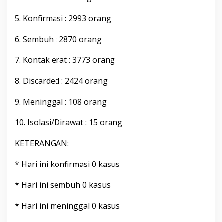
b
e
5. Konfirmasi : 2993 orang
r
2
6. Sembuh : 2870 orang
0
2
7. Kontak erat : 3773 orang
2
P
u
8. Discarded : 2424 orang
k
u
9. Meninggal : 108 orang
l
2
10. Isolasi/Dirawat : 15 orang
0
.
0
KETERANGAN:
0
W
* Hari ini konfirmasi 0 kasus
i
t
* Hari ini sembuh 0 kasus
a
* Hari ini meninggal 0 kasus