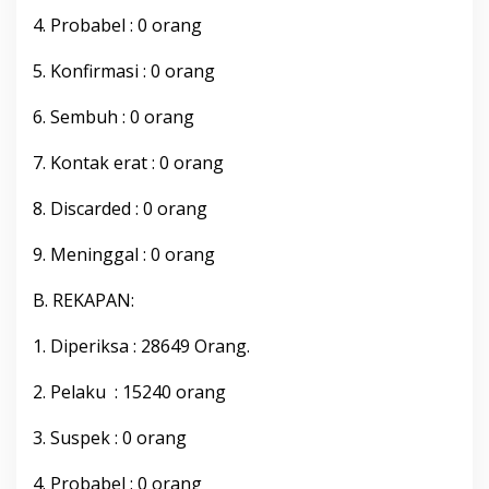
b
4. Probabel : 0 orang
u
p
5. Konfirmasi : 0 orang
a
t
e
6. Sembuh : 0 orang
n
B
7. Kontak erat : 0 orang
o
n
8. Discarded : 0 orang
e
,
M
9. Meninggal : 0 orang
i
n
B. REKAPAN:
g
g
1. Diperiksa : 28649 Orang.
u
0
6
2. Pelaku : 15240 orang
N
o
3. Suspek : 0 orang
v
e
4. Probabel : 0 orang
m