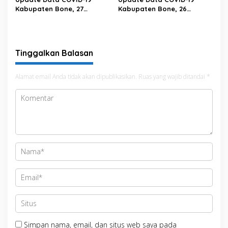
Kabupaten Bone, 27
Kabupaten Bone, 26
Februari 2023 Pukul 20.00
Februari 2023 Pukul 20.00
Wita
Wita
Tinggalkan Balasan
Alamat email Anda tidak akan dipublikasikan.
Ruas yang wajib ditandai
*
Simpan nama, email, dan situs web saya pada