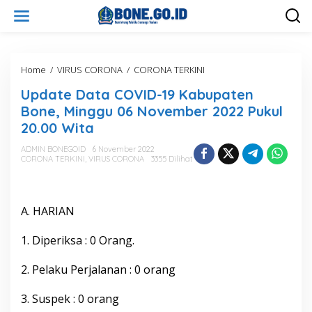
L
e
w
a
t
i
Home
/
VIRUS CORONA
/
CORONA TERKINI
U
k
p
Update Data COVID-19 Kabupaten
e
d
k
a
Bone, Minggu 06 November 2022 Pukul
o
t
20.00 Wita
n
e
t
D
ADMIN BONEGOID
6 November 2022
e
a
CORONA TERKINI
,
VIRUS CORONA
3355 Dilihat
n
t
a
C
O
A. HARIAN
V
I
1. Diperiksa : 0 Orang.
D
-
2. Pelaku Perjalanan : 0 orang
1
9
K
3. Suspek : 0 orang
a