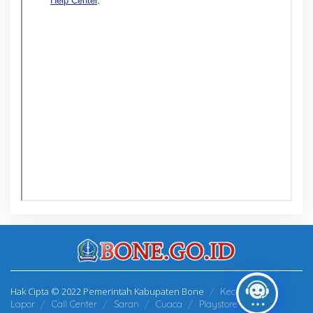
Hak Cipta © 2022 Pemerintah Kabupaten Bone
Kecamatan
Lapor
Call Center
Saran
Cuaca
Playstore