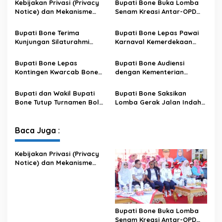
Kebijakan Privasi (Privacy
Bupati Bone Buka Lomba
g
Notice) dan Mekanisme
Senam Kreasi Antar-OPD
g
Pemenuhan Hak Subjek
Meriahkan HUT ke-81 RI
a
Data pada Portal Bone
Bupati Bone Terima
Bupati Bone Lepas Pawai
r
Satu Data
Kunjungan Silaturahmi
Karnaval Kemerdekaan
a
Dandodiklatpur Rindam
PAUD se-Kabupaten Bone
n
XIV/Hasanuddin
Sambut HUT ke-81 RI
Bupati Bone Lepas
Bupati Bone Audiensi
Kontingen Kwarcab Bone
dengan Kementerian
Menuju Jambore Nasional
Kehutanan Bahas
XII Tahun 2026
Penataan Kawasan Hutan
Bupati dan Wakil Bupati
Bupati Bone Saksikan
untuk Kepastian Hak Tanah
Bone Tutup Turnamen Bola
Lomba Gerak Jalan Indah
Masyarakat
Voli BerAmal Cup 2026,
Pelajar, Tanamkan Disiplin
Tambah Bonus Rp10 Juta
dan Bangkitkan Semangat
untuk Para Juara
Kemerdekaan
Baca Juga :
Kebijakan Privasi (Privacy
Notice) dan Mekanisme
Pemenuhan Hak Subjek
Data pada Portal Bone
Satu Data
Bupati Bone Buka Lomba
Senam Kreasi Antar-OPD