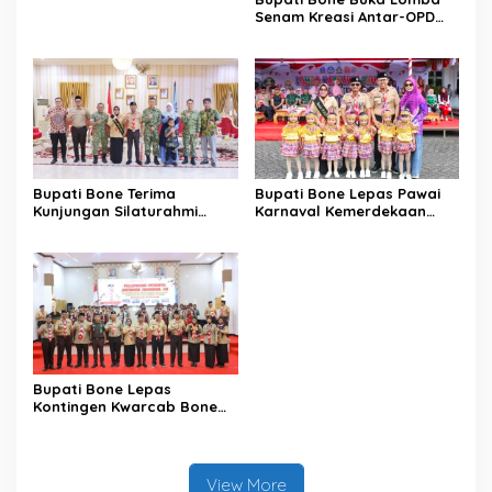
Senam Kreasi Antar-OPD
Meriahkan HUT ke-81 RI
Bupati Bone Terima
Bupati Bone Lepas Pawai
Kunjungan Silaturahmi
Karnaval Kemerdekaan
Dandodiklatpur Rindam
PAUD se-Kabupaten Bone
XIV/Hasanuddin
Sambut HUT ke-81 RI
Bupati Bone Lepas
Kontingen Kwarcab Bone
Menuju Jambore Nasional
XII Tahun 2026
View More