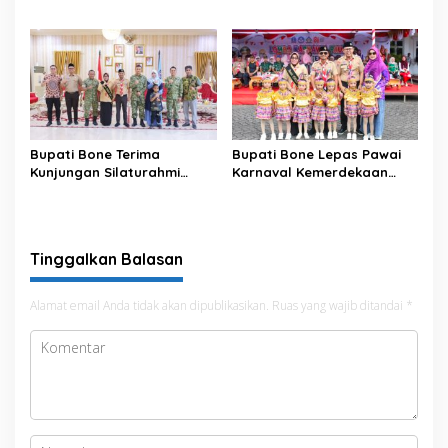
Meriahkan HUT ke-81 RI
Bupati Bone Terima
Bupati Bone Lepas Pawai
Kunjungan Silaturahmi
Karnaval Kemerdekaan
Dandodiklatpur Rindam
PAUD se-Kabupaten Bone
XIV/Hasanuddin
Sambut HUT ke-81 RI
Tinggalkan Balasan
Alamat email Anda tidak akan dipublikasikan.
Ruas yang wajib ditandai
*