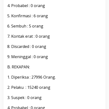
b
4. Probabel : 0 orang
u
p
5. Konfirmasi : 6 orang
a
t
e
6. Sembuh : 5 orang
n
B
7. Kontak erat : 0 orang
o
n
8. Discarded : 0 orang
e
,
R
9. Meninggal : 0 orang
a
b
B. REKAPAN:
u
3
1. Diperiksa : 27996 Orang.
0
M
a
2. Pelaku : 15240 orang
r
e
3. Suspek : 0 orang
t
2
4. Probabel : 0 orang
0