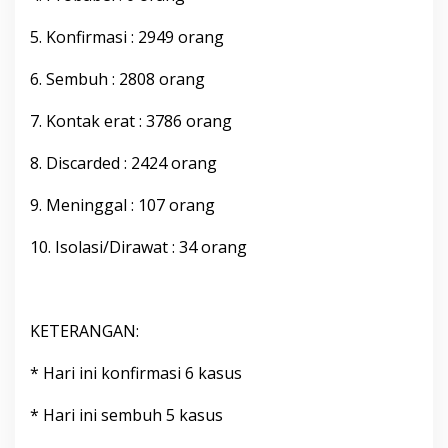
2
2
5. Konfirmasi : 2949 orang
P
u
6. Sembuh : 2808 orang
k
u
7. Kontak erat : 3786 orang
l
2
0
8. Discarded : 2424 orang
.
0
9. Meninggal : 107 orang
0
W
10. Isolasi/Dirawat : 34 orang
i
t
a
KETERANGAN:
* Hari ini konfirmasi 6 kasus
* Hari ini sembuh 5 kasus