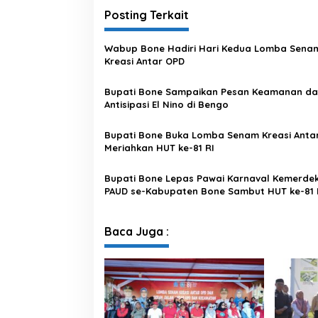
a
Posting Terkait
P
a
n
Wabup Bone Hadiri Hari Kedua Lomba Sena
d
Kreasi Antar OPD
e
m
Bupati Bone Sampaikan Pesan Keamanan d
i
Antisipasi El Nino di Bengo
C
o
v
Bupati Bone Buka Lomba Senam Kreasi Anta
i
Meriahkan HUT ke-81 RI
d
1
Bupati Bone Lepas Pawai Karnaval Kemerde
9
PAUD se-Kabupaten Bone Sambut HUT ke-81 
Baca Juga :