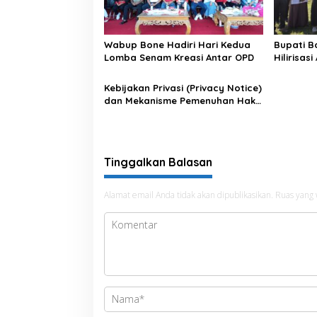
Wabup Bone Hadiri Hari Kedua
Bupati B
Lomba Senam Kreasi Antar OPD
Hilirisas
Kebijakan Privasi (Privacy Notice)
dan Mekanisme Pemenuhan Hak
Subjek Data pada Portal Bone
Satu Data
Tinggalkan Balasan
Alamat email Anda tidak akan dipublikasikan.
Ruas yang 