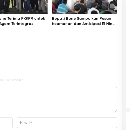
one Terima PKKPR untuk
Bupati Bone Sampaikan Pesan
i Ayam Terintegrasi
Keamanan dan Antisipasi El Nino
di Bengo
wajib ditandai
*