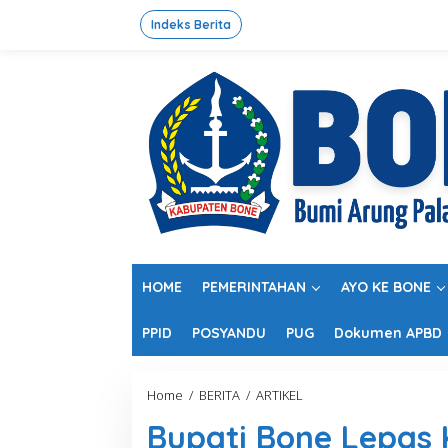
L
e
Indeks Berita
w
a
t
i
k
e
k
o
n
t
e
n
HOME
PEMERINTAHAN
AYO KE BONE
PPID
POSYANDU
PUG
Dokumen APBD
Home
/
BERITA
/
ARTIKEL
B
u
Bupati Bone Lepas
p