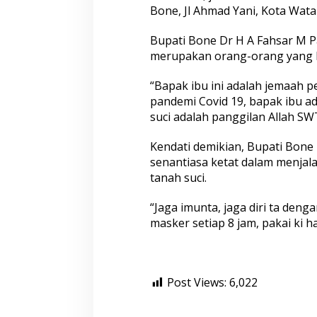
4
Bone, Jl Ahmad Yani, Kota Wat
9
J
Bupati Bone Dr H A Fahsar M 
e
m
merupakan orang-orang yang be
a
a
“Bapak ibu ini adalah jemaah 
h
pandemi Covid 19, bapak ibu a
U
suci adalah panggilan Allah SW
m
r
a
Kendati demikian, Bupati Bone
h
senantiasa ketat dalam menjal
P
tanah suci.
e
r
“Jaga imunta, jaga diri ta deng
d
a
masker setiap 8 jam, pakai ki ha
n
a
S
e
Post Views:
6,022
l
a
m