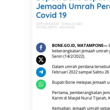
a
Jemaah Umrah Per
t
i
Covid 19
B
o
n
ADMIN BONEGOID
14 Februari 2022
e
ARTIKEL
,
BERITA
6022 Dilihat
L
e
p
a
BONE.GO.ID, WATAMPONE—
B
s
keberangkatan jemaah umrah p
K
Senin (14/2/2022).
e
b
Dalam umrah perdana tersebut,
e
r
Februari 2022 sampai Sabtu 26
a
n
Bupati Bone melepas jemaah um
g
k
Pertama, pemberangkatan jem
a
Karim di Masjid Nurul Tijarah
t
a
n
Kemudian, jemaah umrah seban