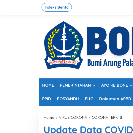
L
e
Indeks Berita
w
a
t
i
k
e
k
o
n
t
e
n
HOME
PEMERINTAHAN
AYO KE BONE
PPID
POSYANDU
PUG
Dokumen APBD
Home
/
VIRUS CORONA
/
CORONA TERKINI
U
p
Update Data COVID
d