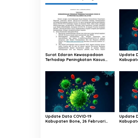
Surat Edaran Kewaspadaan
Update D
Terhadap Peningkatan Kasus
Kabupate
Covid-19 Di Provinsi Sulawesi
2023 Puk
Selatan
Update Data COVID-19
Update D
Kabupaten Bone, 26 Februari
Kabupate
2023 Pukul 20.00 Wita
2023 Puk