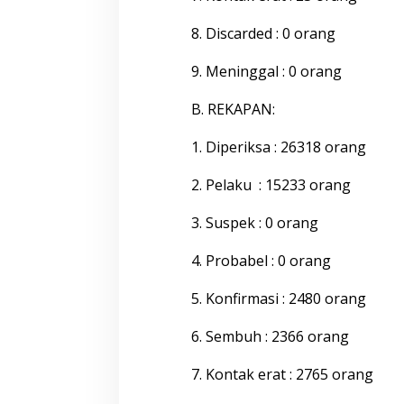
o
n
8. Discarded : 0 orang
e
,
J
9. Meninggal : 0 orang
u
m
B. REKAPAN:
a
t
1. Diperiksa : 26318 orang
1
1
F
2. Pelaku : 15233 orang
e
b
3. Suspek : 0 orang
r
u
4. Probabel : 0 orang
a
r
i
5. Konfirmasi : 2480 orang
2
0
6. Sembuh : 2366 orang
2
2
7. Kontak erat : 2765 orang
P
u