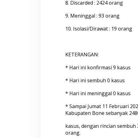
k
8. Discarded : 2424 orang
u
l
9. Meninggal : 93 orang
2
0
10. Isolasi/Dirawat : 19 orang
.
0
0
W
i
KETERANGAN:
t
a
* Hari ini konfirmasi 9 kasus
* Hari ini sembuh 0 kasus
* Hari ini meninggal 0 kasus
* Sampai Jumat 11 Februari 202
Kabupaten Bone sebanyak 248
kasus, dengan rincian sembuh 
orang.