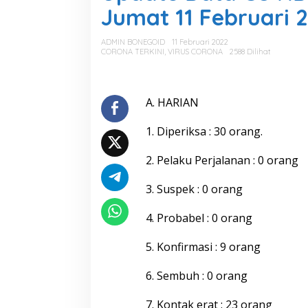
a
Jumat 11 Februari 
t
e
D
ADMIN BONEGOID
11 Februari 2022
a
CORONA TERKINI
,
VIRUS CORONA
2588 Dilihat
t
a
C
O
A. HARIAN
V
I
1. Diperiksa : 30 orang.
D
-
2. Pelaku Perjalanan : 0 orang
1
9
K
3. Suspek : 0 orang
a
b
4. Probabel : 0 orang
u
p
5. Konfirmasi : 9 orang
a
t
e
6. Sembuh : 0 orang
n
B
7. Kontak erat : 23 orang