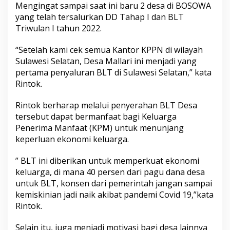
Mengingat sampai saat ini baru 2 desa di BOSOWA
u
yang telah tersalurkan DD Tahap I dan BLT
l
s
Triwulan I tahun 2022.
e
l
“Setelah kami cek semua Kantor KPPN di wilayah
Sulawesi Selatan, Desa Mallari ini menjadi yang
pertama penyaluran BLT di Sulawesi Selatan,” kata
Rintok.
Rintok berharap melalui penyerahan BLT Desa
tersebut dapat bermanfaat bagi Keluarga
Penerima Manfaat (KPM) untuk menunjang
keperluan ekonomi keluarga.
” BLT ini diberikan untuk memperkuat ekonomi
keluarga, di mana 40 persen dari pagu dana desa
untuk BLT, konsen dari pemerintah jangan sampai
kemiskinian jadi naik akibat pandemi Covid 19,”kata
Rintok.
Selain itu, juga menjadi motivasi bagi desa lainnya