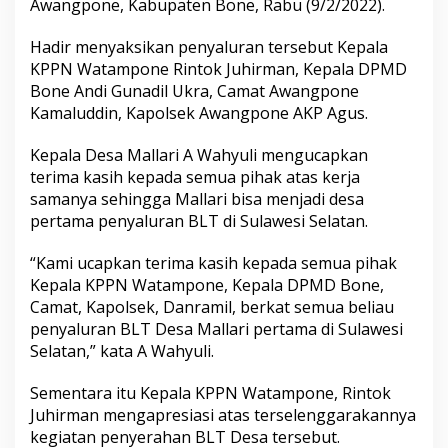
Awangpone, Kabupaten Bone, Rabu (9/2/2022).
a
m
Hadir menyaksikan penyaluran tersebut Kepala
a
S
KPPN Watampone Rintok Juhirman, Kepala DPMD
a
Bone Andi Gunadil Ukra, Camat Awangpone
l
Kamaluddin, Kapolsek Awangpone AKP Agus.
u
r
Kepala Desa Mallari A Wahyuli mengucapkan
k
a
terima kasih kepada semua pihak atas kerja
n
samanya sehingga Mallari bisa menjadi desa
B
pertama penyaluran BLT di Sulawesi Selatan.
L
T
“Kami ucapkan terima kasih kepada semua pihak
D
a
Kepala KPPN Watampone, Kepala DPMD Bone,
n
Camat, Kapolsek, Danramil, berkat semua beliau
a
penyaluran BLT Desa Mallari pertama di Sulawesi
D
Selatan,” kata A Wahyuli.
e
s
a
Sementara itu Kepala KPPN Watampone, Rintok
d
Juhirman mengapresiasi atas terselenggarakannya
i
kegiatan penyerahan BLT Desa tersebut.
S