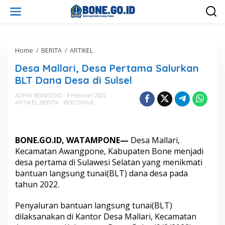
L
e
w
a
t
i
Home
/
BERITA
/
ARTIKEL
D
k
e
Desa Mallari, Desa Pertama Salurkan
e
s
k
a
BLT Dana Desa di Sulsel
o
M
n
a
ADMIN BONEGOID
9 Februari 2022
t
ARTIKEL
,
BERITA
8950 Dilihat
l
e
l
n
a
r
BONE.GO.ID, WATAMPONE—
Desa Mallari,
i
,
Kecamatan Awangpone, Kabupaten Bone menjadi
D
desa pertama di Sulawesi Selatan yang menikmati
e
bantuan langsung tunai(BLT) dana desa pada
s
tahun 2022.
a
P
e
Penyaluran bantuan langsung tunai(BLT)
r
dilaksanakan di Kantor Desa Mallari, Kecamatan
t