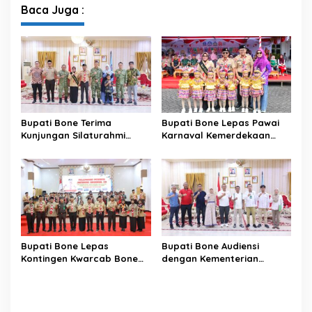
Modern di Sulawesi Selatan
Sambut HUT ke-81 RI
Baca Juga :
Bupati Bone Terima
Bupati Bone Lepas Pawai
Kunjungan Silaturahmi
Karnaval Kemerdekaan
Dandodiklatpur Rindam
PAUD se-Kabupaten Bone
XIV/Hasanuddin
Sambut HUT ke-81 RI
Bupati Bone Lepas
Bupati Bone Audiensi
Kontingen Kwarcab Bone
dengan Kementerian
Menuju Jambore Nasional
Kehutanan Bahas
XII Tahun 2026
Penataan Kawasan Hutan
untuk Kepastian Hak Tanah
Masyarakat