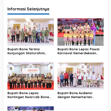
Informasi Selanjutnya
Bupati Bone Terima
Bupati Bone Lepas Pawai
Kunjungan Silaturahmi
Karnaval Kemerdekaan
Dandodiklatpur Rindam
PAUD se-Kabupaten Bone
XIV/Hasanuddin
Sambut HUT ke-81 RI
Bupati Bone Lepas
Bupati Bone Audiensi
Kontingen Kwarcab Bone
dengan Kementerian
Menuju Jambore Nasional
Kehutanan Bahas
XII Tahun 2026
Penataan Kawasan Hutan
untuk Kepastian Hak Tanah