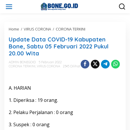
L
e
w
a
t
i
Home
/
VIRUS CORONA
/
CORONA TERKINI
U
k
p
Update Data COVID-19 Kabupaten
e
d
k
a
Bone, Sabtu 05 Februari 2022 Pukul
o
t
20.00 Wita
n
e
t
D
ADMIN BONEGOID
5 Februari 2022
e
a
CORONA TERKINI
,
VIRUS CORONA
2345 Dilihat
n
t
a
C
O
A. HARIAN
V
I
1. Diperiksa : 19 orang.
D
-
2. Pelaku Perjalanan : 0 orang
1
9
K
3. Suspek : 0 orang
a