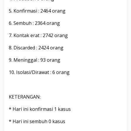
r
i
5. Konfirmasi : 2464 orang
2
0
6. Sembuh : 2364 orang
2
2
7. Kontak erat : 2742 orang
P
u
k
8. Discarded : 2424 orang
u
l
9. Meninggal : 93 orang
2
0
10. Isolasi/Dirawat : 6 orang
.
0
0
W
i
KETERANGAN:
t
a
* Hari ini konfirmasi 1 kasus
* Hari ini sembuh 0 kasus