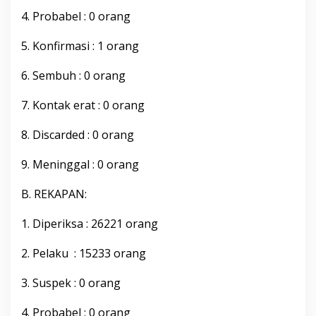
b
4. Probabel : 0 orang
u
p
5. Konfirmasi : 1 orang
a
t
e
6. Sembuh : 0 orang
n
B
7. Kontak erat : 0 orang
o
n
8. Discarded : 0 orang
e
,
S
9. Meninggal : 0 orang
a
b
B. REKAPAN:
t
u
1. Diperiksa : 26221 orang
0
5
F
2. Pelaku : 15233 orang
e
b
3. Suspek : 0 orang
r
u
4. Probabel : 0 orang
a