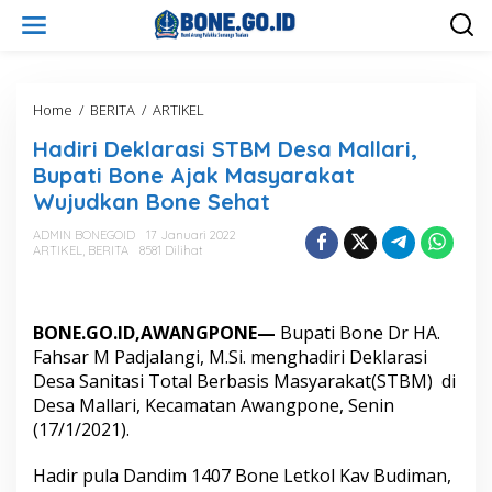
L
e
w
a
t
i
Home
/
BERITA
/
ARTIKEL
H
k
a
Hadiri Deklarasi STBM Desa Mallari,
e
d
k
i
Bupati Bone Ajak Masyarakat
o
r
Wujudkan Bone Sehat
n
i
t
D
ADMIN BONEGOID
17 Januari 2022
e
e
ARTIKEL
,
BERITA
8581 Dilihat
n
k
l
a
r
BONE.GO.ID,AWANGPONE—
Bupati Bone Dr HA.
a
Fahsar M Padjalangi, M.Si. menghadiri Deklarasi
s
Desa Sanitasi Total Berbasis Masyarakat(STBM) di
i
Desa Mallari, Kecamatan Awangpone, Senin
S
T
(17/1/2021).
B
M
Hadir pula Dandim 1407 Bone Letkol Kav Budiman,
D