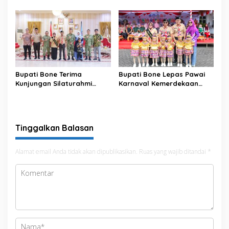
Meriahkan HUT ke-81 RI
Bupati Bone Terima
Bupati Bone Lepas Pawai
Kunjungan Silaturahmi
Karnaval Kemerdekaan
Dandodiklatpur Rindam
PAUD se-Kabupaten Bone
XIV/Hasanuddin
Sambut HUT ke-81 RI
Tinggalkan Balasan
Alamat email Anda tidak akan dipublikasikan.
Ruas yang wajib ditandai
*