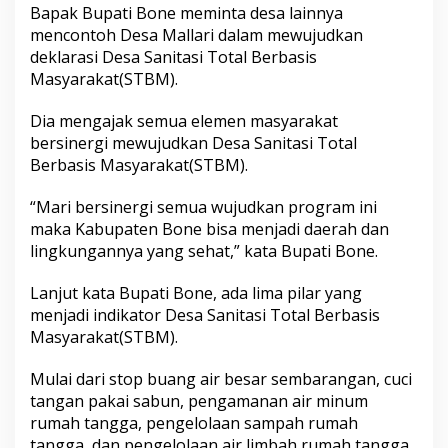
Bapak Bupati Bone meminta desa lainnya
M
a
mencontoh Desa Mallari dalam mewujudkan
s
deklarasi Desa Sanitasi Total Berbasis
y
Masyarakat(STBM).
a
r
Dia mengajak semua elemen masyarakat
a
k
bersinergi mewujudkan Desa Sanitasi Total
a
Berbasis Masyarakat(STBM).
t
W
“Mari bersinergi semua wujudkan program ini
u
maka Kabupaten Bone bisa menjadi daerah dan
j
u
lingkungannya yang sehat,” kata Bupati Bone.
d
k
Lanjut kata Bupati Bone, ada lima pilar yang
a
menjadi indikator Desa Sanitasi Total Berbasis
n
Masyarakat(STBM).
B
o
n
Mulai dari stop buang air besar sembarangan, cuci
e
tangan pakai sabun, pengamanan air minum
S
rumah tangga, pengelolaan sampah rumah
e
tangga, dan pengelolaan air limbah rumah tangga.
h