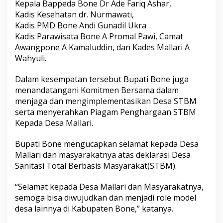
Kepala Bappeda Bone Dr Ade Fariq Ashar,
e
Kadis Kesehatan dr. Nurmawati,
s
a
Kadis PMD Bone Andi Gunadil Ukra
M
Kadis Parawisata Bone A Promal Pawi, Camat
a
Awangpone A Kamaluddin, dan Kades Mallari A
l
Wahyuli.
l
a
r
Dalam kesempatan tersebut Bupati Bone juga
i
menandatangani Komitmen Bersama dalam
,
menjaga dan mengimplementasikan Desa STBM
B
serta menyerahkan Piagam Penghargaan STBM
u
Kepada Desa Mallari.
p
a
t
Bupati Bone mengucapkan selamat kepada Desa
i
Mallari dan masyarakatnya atas deklarasi Desa
B
Sanitasi Total Berbasis Masyarakat(STBM).
o
n
e
“Selamat kepada Desa Mallari dan Masyarakatnya,
A
semoga bisa diwujudkan dan menjadi role model
j
desa lainnya di Kabupaten Bone,” katanya.
a
k