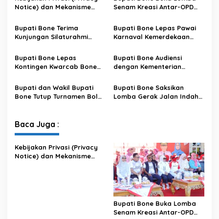
Notice) dan Mekanisme
Senam Kreasi Antar-OPD
Pemenuhan Hak Subjek
Meriahkan HUT ke-81 RI
Data pada Portal Bone
Bupati Bone Terima
Bupati Bone Lepas Pawai
Satu Data
Kunjungan Silaturahmi
Karnaval Kemerdekaan
Dandodiklatpur Rindam
PAUD se-Kabupaten Bone
XIV/Hasanuddin
Sambut HUT ke-81 RI
Bupati Bone Lepas
Bupati Bone Audiensi
Kontingen Kwarcab Bone
dengan Kementerian
Menuju Jambore Nasional
Kehutanan Bahas
XII Tahun 2026
Penataan Kawasan Hutan
Bupati dan Wakil Bupati
Bupati Bone Saksikan
untuk Kepastian Hak Tanah
Bone Tutup Turnamen Bola
Lomba Gerak Jalan Indah
Masyarakat
Voli BerAmal Cup 2026,
Pelajar, Tanamkan Disiplin
Tambah Bonus Rp10 Juta
dan Bangkitkan Semangat
untuk Para Juara
Kemerdekaan
Baca Juga :
Kebijakan Privasi (Privacy
Notice) dan Mekanisme
Pemenuhan Hak Subjek
Data pada Portal Bone
Satu Data
Bupati Bone Buka Lomba
Senam Kreasi Antar-OPD