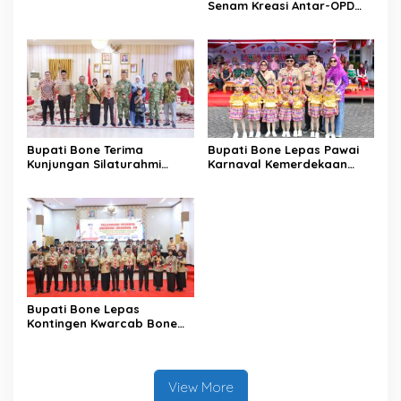
Senam Kreasi Antar-OPD
Meriahkan HUT ke-81 RI
Bupati Bone Terima
Bupati Bone Lepas Pawai
Kunjungan Silaturahmi
Karnaval Kemerdekaan
Dandodiklatpur Rindam
PAUD se-Kabupaten Bone
XIV/Hasanuddin
Sambut HUT ke-81 RI
Bupati Bone Lepas
Kontingen Kwarcab Bone
Menuju Jambore Nasional
XII Tahun 2026
View More