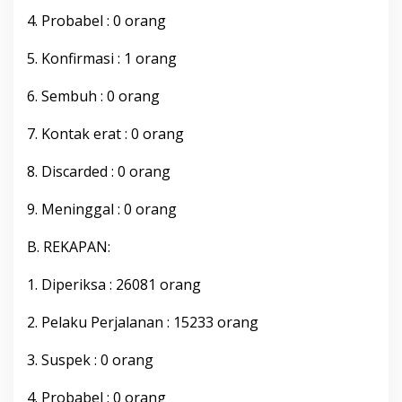
b
4. Probabel : 0 orang
u
p
5. Konfirmasi : 1 orang
a
t
e
6. Sembuh : 0 orang
n
B
7. Kontak erat : 0 orang
o
n
8. Discarded : 0 orang
e
,
M
9. Meninggal : 0 orang
i
n
B. REKAPAN:
g
g
1. Diperiksa : 26081 orang
u
9
J
2. Pelaku Perjalanan : 15233 orang
a
n
3. Suspek : 0 orang
u
a
4. Probabel : 0 orang
r