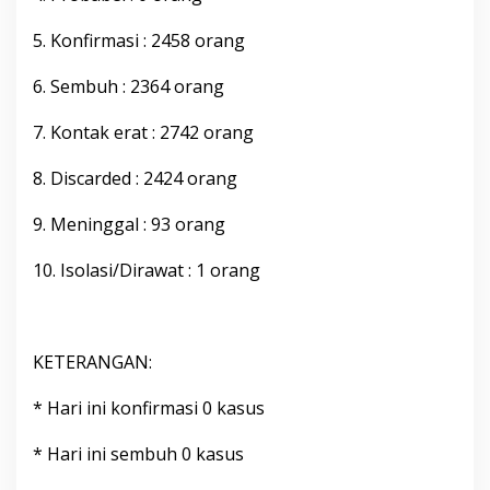
i
2
5. Konfirmasi : 2458 orang
0
2
6. Sembuh : 2364 orang
2
P
7. Kontak erat : 2742 orang
u
k
u
8. Discarded : 2424 orang
l
2
9. Meninggal : 93 orang
0
.
10. Isolasi/Dirawat : 1 orang
0
0
W
i
t
KETERANGAN:
a
* Hari ini konfirmasi 0 kasus
* Hari ini sembuh 0 kasus