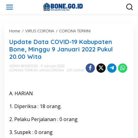
L
e
w
a
t
i
Home
/
VIRUS CORONA
/
CORONA TERKINI
U
k
p
Update Data COVID-19 Kabupaten
e
d
k
a
Bone, Minggu 9 Januari 2022 Pukul
o
t
20.00 Wita
n
e
t
D
ADMIN BONEGOID
9 Januari 2022
e
a
CORONA TERKINI
,
VIRUS CORONA
2131 Dilihat
n
t
a
C
O
A. HARIAN
V
I
1. Diperiksa : 18 orang.
D
-
2. Pelaku Perjalanan : 0 orang
1
9
K
3. Suspek : 0 orang
a