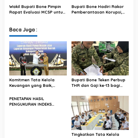
2024 TAHUN UKUR 2025
Keuangan
Wakil Bupati Bone Pimpin
Bupati Bone Hadiri Rakor
Rapat Evaluasi MCSP untuk
Pemberantasan Korupsi,
Meningkatkan Pencegahan
Perkuat Komitmen Bersama
Korupsi
KPK
Baca Juga :
Komitmen Tata Kelola
Bupati Bone Teken Perbup
Keuangan yang Baik,
THR dan Gaji ke-13 bagi
Kabupaten Bone Kembali
PNS dan PPPK
Raih Opini WTP
PENETAPAN HASIL
PENGUKURAN INDEKS
PENGELOLAAN KEUANGAN
DAERAH KABUPATEN/KOTA
SE-PROVINSI SULAWESI
SELATAN TAHUN ANGGARAN
2024 TAHUN UKUR 2025
Tingkatkan Tata Kelola