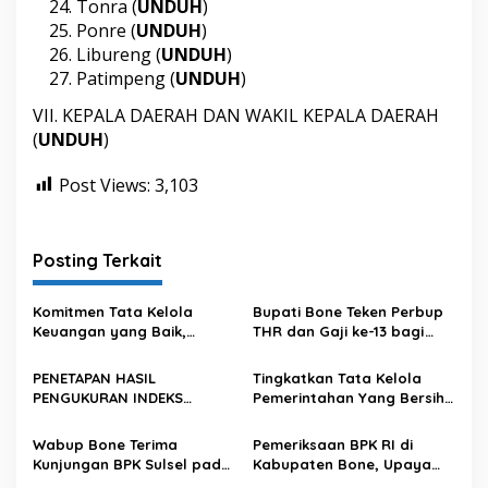
Tonra (
UNDUH
)
Ponre (
UNDUH
)
Libureng (
UNDUH
)
Patimpeng (
UNDUH
)
VII. KEPALA DAERAH DAN WAKIL KEPALA DAERAH
(
UNDUH
)
Post Views:
3,103
Posting Terkait
Komitmen Tata Kelola
Bupati Bone Teken Perbup
Keuangan yang Baik,
THR dan Gaji ke-13 bagi
Kabupaten Bone Kembali
PNS dan PPPK
Raih Opini WTP
PENETAPAN HASIL
Tingkatkan Tata Kelola
PENGUKURAN INDEKS
Pemerintahan Yang Bersih
PENGELOLAAN KEUANGAN
dan Transparan, Pemkab
DAERAH KABUPATEN/KOTA
Bone Mengikuti MCSP dari
Wabup Bone Terima
Pemeriksaan BPK RI di
SE-PROVINSI SULAWESI
KPK
Kunjungan BPK Sulsel pada
Kabupaten Bone, Upaya
SELATAN TAHUN ANGGARAN
Exit Meeting Pemeriksaan
Meningkatkan Akuntabilitas