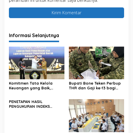
peramban ini untuk komentar saya berikutnya.
Informasi Selanjutnya
Komitmen Tata Kelola
Bupati Bone Teken Perbup
Keuangan yang Baik,
THR dan Gaji ke-13 bagi
Kabupaten Bone Kembali
PNS dan PPPK
Raih Opini WTP
PENETAPAN HASIL
PENGUKURAN INDEKS
PENGELOLAAN KEUANGAN
DAERAH KABUPATEN/KOTA
SE-PROVINSI SULAWESI
SELATAN TAHUN ANGGARAN
2024 TAHUN UKUR 2025