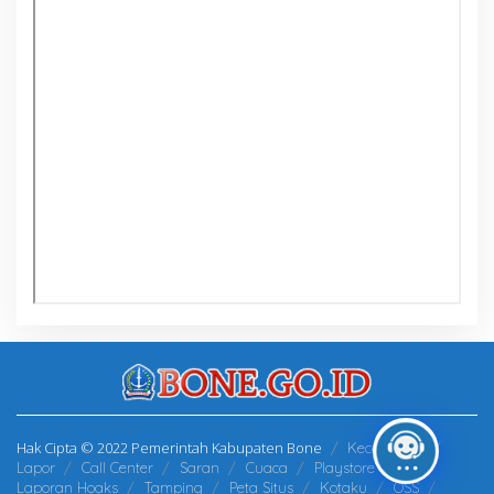
Hak Cipta © 2022 Pemerintah Kabupaten Bone
Kecamatan
Lapor
Call Center
Saran
Cuaca
Playstore
Laporan Hoaks
Tamping
Peta Situs
Kotaku
OSS