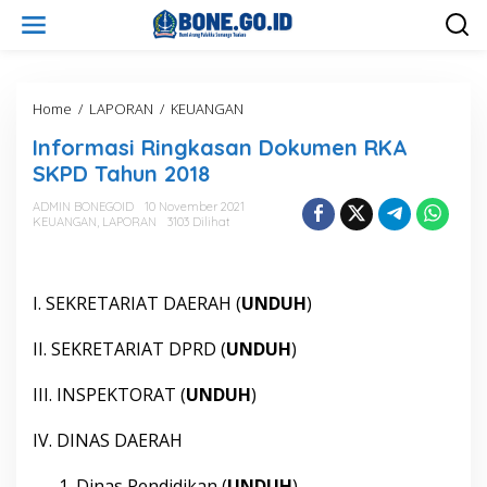
L
e
w
a
t
i
Home
/
LAPORAN
/
KEUANGAN
I
k
n
Informasi Ringkasan Dokumen RKA
e
f
k
o
SKPD Tahun 2018
o
r
n
m
ADMIN BONEGOID
10 November 2021
t
KEUANGAN
,
LAPORAN
3103 Dilihat
a
e
s
n
i
R
I. SEKRETARIAT DAERAH (
UNDUH
)
i
n
g
II. SEKRETARIAT DPRD (
UNDUH
)
k
a
III. INSPEKTORAT (
UNDUH
)
s
a
IV. DINAS DAERAH
n
D
o
Dinas Pendidikan (
UNDUH
)