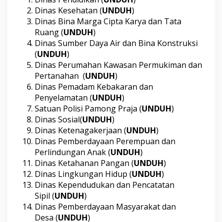
k
Dinas Kesehatan (
UNDUH
)
u
Dinas Bina Marga Cipta Karya dan Tata
m
Ruang (
UNDUH
)
e
n
Dinas Sumber Daya Air dan Bina Konstruksi
R
(
UNDUH
)
K
Dinas Perumahan Kawasan Permukiman dan
A
Pertanahan (
UNDUH
)
S
Dinas Pemadam Kebakaran dan
K
P
Penyelamatan (
UNDUH
)
D
Satuan Polisi Pamong Praja (
UNDUH
)
T
Dinas Sosial(
UNDUH
)
a
Dinas Ketenagakerjaan (
UNDUH
)
h
u
Dinas Pemberdayaan Perempuan dan
n
Perlindungan Anak (
UNDUH
)
2
Dinas Ketahanan Pangan (
UNDUH
)
0
Dinas Lingkungan Hidup (
UNDUH
)
1
Dinas Kependudukan dan Pencatatan
8
Sipil (
UNDUH
)
Dinas Pemberdayaan Masyarakat dan
Desa (
UNDUH
)