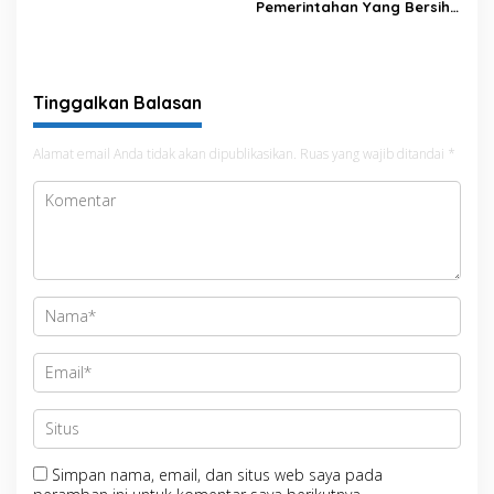
Pemerintahan Yang Bersih
dan Transparan, Pemkab
Bone Mengikuti MCSP dari
KPK
Tinggalkan Balasan
Alamat email Anda tidak akan dipublikasikan.
Ruas yang wajib ditandai
*
Simpan nama, email, dan situs web saya pada