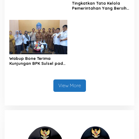
Tingkatkan Tata Kelola
Pemerintahan Yang Bersih
dan Transparan, Pemkab
Bone Mengikuti MCSP dari
KPK
Wabup Bone Terima
Kunjungan BPK Sulsel pada
Exit Meeting Pemeriksaan
View More